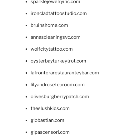
sparklejewelryinc.com
ironcladtattoostudio.com
bruinshome.com
annascleaningsvc.com
wolfcitytattoo.com
oysterbayturkeytrot.com
lafronterarestauranteybar.com
lilyandrosetearoom.com
olivesburgberrypatch.com
theslushkids.com
giobastian.com
glpascensori.com