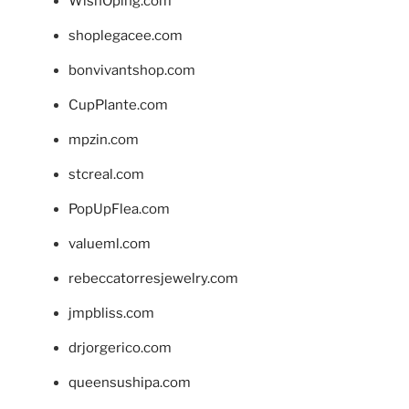
WishOping.com
shoplegacee.com
bonvivantshop.com
CupPlante.com
mpzin.com
stcreal.com
PopUpFlea.com
valueml.com
rebeccatorresjewelry.com
jmpbliss.com
drjorgerico.com
queensushipa.com