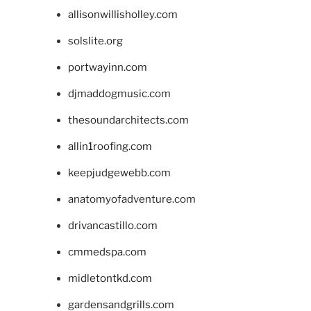
allisonwillisholley.com
solslite.org
portwayinn.com
djmaddogmusic.com
thesoundarchitects.com
allin1roofing.com
keepjudgewebb.com
anatomyofadventure.com
drivancastillo.com
cmmedspa.com
midletontkd.com
gardensandgrills.com