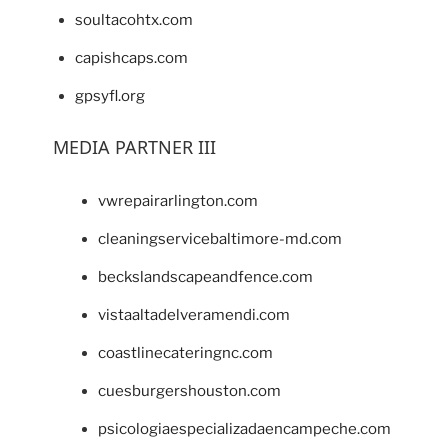
soultacohtx.com
capishcaps.com
gpsyfl.org
MEDIA PARTNER III
vwrepairarlington.com
cleaningservicebaltimore-md.com
beckslandscapeandfence.com
vistaaltadelveramendi.com
coastlinecateringnc.com
cuesburgershouston.com
psicologiaespecializadaencampeche.com