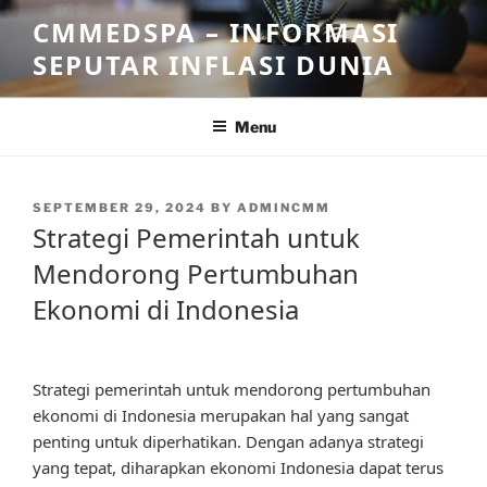
Skip
CMMEDSPA – INFORMASI
to
SEPUTAR INFLASI DUNIA
content
Menu
POSTED
SEPTEMBER 29, 2024
BY
ADMINCMM
ON
Strategi Pemerintah untuk
Mendorong Pertumbuhan
Ekonomi di Indonesia
Strategi pemerintah untuk mendorong pertumbuhan
ekonomi di Indonesia merupakan hal yang sangat
penting untuk diperhatikan. Dengan adanya strategi
yang tepat, diharapkan ekonomi Indonesia dapat terus