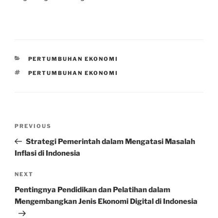
CATEGORIES
PERTUMBUHAN EKONOMI
TAGS
PERTUMBUHAN EKONOMI
Post
Previous
PREVIOUS
navigation
Post
Strategi Pemerintah dalam Mengatasi Masalah
Inflasi di Indonesia
Next
NEXT
Post
Pentingnya Pendidikan dan Pelatihan dalam
Mengembangkan Jenis Ekonomi Digital di Indonesia