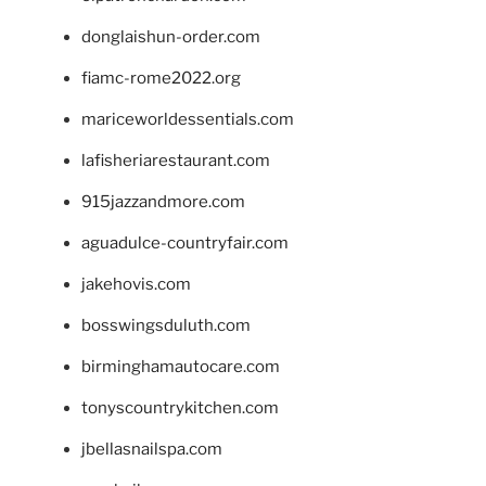
donglaishun-order.com
fiamc-rome2022.org
mariceworldessentials.com
lafisheriarestaurant.com
915jazzandmore.com
aguadulce-countryfair.com
jakehovis.com
bosswingsduluth.com
birminghamautocare.com
tonyscountrykitchen.com
jbellasnailspa.com