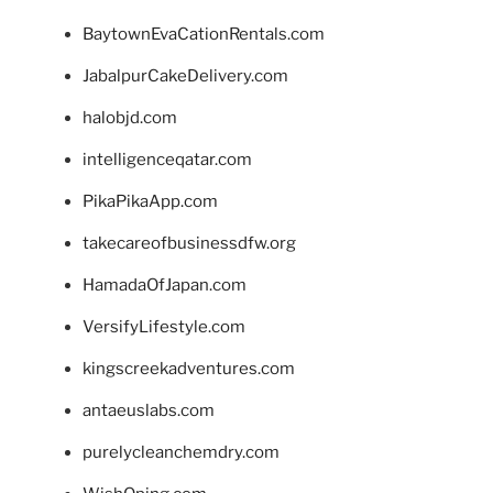
BaytownEvaCationRentals.com
JabalpurCakeDelivery.com
halobjd.com
intelligenceqatar.com
PikaPikaApp.com
takecareofbusinessdfw.org
HamadaOfJapan.com
VersifyLifestyle.com
kingscreekadventures.com
antaeuslabs.com
purelycleanchemdry.com