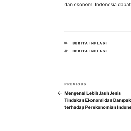
dan ekonomi Indonesia dapat
CATEGORIES
BERITA INFLASI
TAGS
BERITA INFLASI
Post
Previous
PREVIOUS
navigation
Post
Mengenal Lebih Jauh Jenis
Tindakan Ekonomi dan Dampa
terhadap Perekonomian Indone