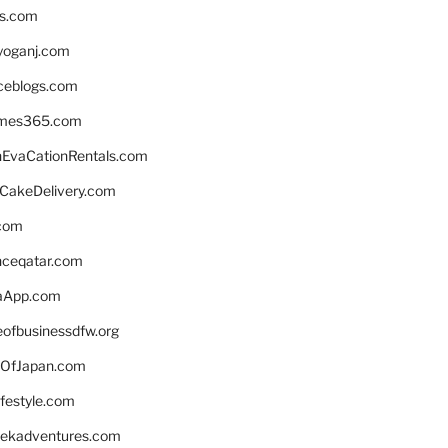
ns.com
yoganj.com
rceblogs.com
ames365.com
EvaCationRentals.com
rCakeDelivery.com
.com
enceqatar.com
aApp.com
eofbusinessdfw.org
OfJapan.com
ifestyle.com
eekadventures.com