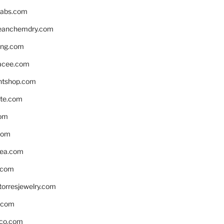
labs.com
leanchemdry.com
ing.com
acee.com
ntshop.com
te.com
om
com
ea.com
.com
torresjewelry.com
s.com
ico.com