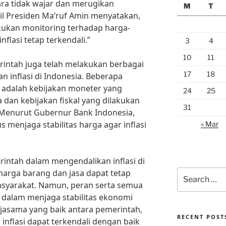
ara tidak wajar dan merugikan
M
T
il Presiden Ma’ruf Amin menyatakan,
kukan monitoring terhadap harga-
flasi tetap terkendali.”
3
4
10
11
erintah juga telah melakukan berbagai
17
18
 inflasi di Indonesia. Beberapa
n adalah kebijakan moneter yang
24
25
 dan kebijakan fiskal yang dilakukan
31
Menurut Gubernur Bank Indonesia,
s menjaga stabilitas harga agar inflasi
« Mar
intah dalam mengendalikan inflasi di
harga barang dan jasa dapat tetap
Search
for:
asyarakat. Namun, peran serta semua
 dalam menjaga stabilitas ekonomi
jasama yang baik antara pemerintah,
RECENT POST
 inflasi dapat terkendali dengan baik