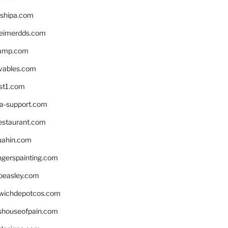
shipa.com
eimerdds.com
camp.com
ivables.com
st1.com
la-support.com
estaurant.com
uahin.com
erspainting.com
beasley.com
wichdepotcos.com
eshouseofpain.com