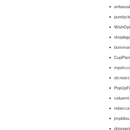
antaeus
purelyc
WishOp
shopleg
bonviva
CupPlan
mpzin.c
stcreal.
PopUpFl
valueml
rebecca
jmpblis
drjorger