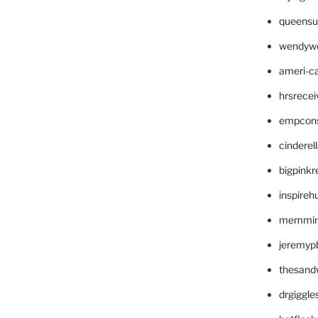
queensu
wendyw
ameri-
hrsrece
empcon
cinderel
bigpinkr
inspireh
memming
jeremyp
thesand
drgiggl