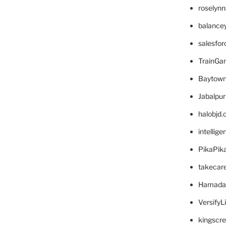
roselyn
balance
salesfo
TrainG
Baytown
Jabalpu
halobjd
intellig
PikaPik
takecar
Hamada
VersifyL
kingscr