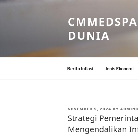
Skip
to
CMMEDSPA 
content
DUNIA
Berita Inflasi
Jenis Ekonomi
POSTED
NOVEMBER 5, 2024
BY
ADMIN
ON
Strategi Pemerint
Mengendalikan Inf