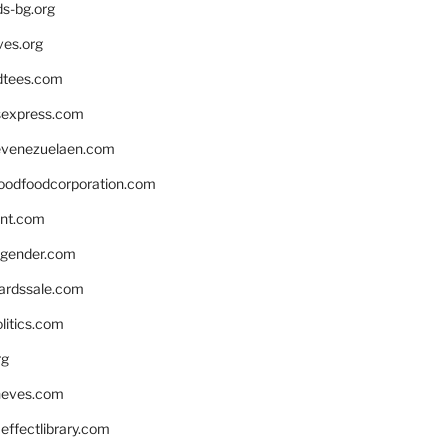
ds-bg.org
ves.org
tees.com
rsexpress.com
venezuelaen.com
oodfoodcorporation.com
nnt.com
gender.com
ardssale.com
litics.com
rg
neves.com
ffectlibrary.com