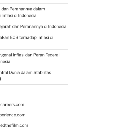
a dan Peranannya dalam
nflasi di Indonesia
Sejarah dan Peranannya di Indonesia
akan ECB terhadap Inflasi di
genai Inflasi dan Peran Federal
onesia
tral Dunia dalam Stabilitas
l
hcareers.com
xperience.com
edthefilm.com