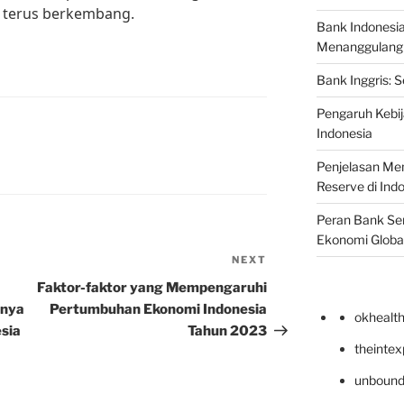
 terus berkembang.
Bank Indonesi
Menanggulangi I
Bank Inggris: 
Pengaruh Kebij
Indonesia
Penjelasan Men
Reserve di Ind
Peran Bank Sen
Ekonomi Globa
NEXT
Next
Post
Faktor-faktor yang Mempengaruhi
knya
Pertumbuhan Ekonomi Indonesia
okhealt
sia
Tahun 2023
theinte
unbound