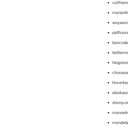
catfrien
marianli
wayward
pidfloo
bancode
betterm
hingsto
choosea
hoverbo
alaskapo
stsmp.o
manoel
mandelae