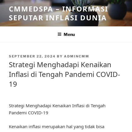
Skip
CMMEDSPA – INFORMASI
to
SEPUTAR INFLASI DUNIA
content
Menu
POSTED
SEPTEMBER 22, 2024
BY
ADMINCMM
ON
Strategi Menghadapi Kenaikan
Inflasi di Tengah Pandemi COVID-
19
Strategi Menghadapi Kenaikan Inflasi di Tengah
Pandemi COVID-19
Kenaikan inflasi merupakan hal yang tidak bisa