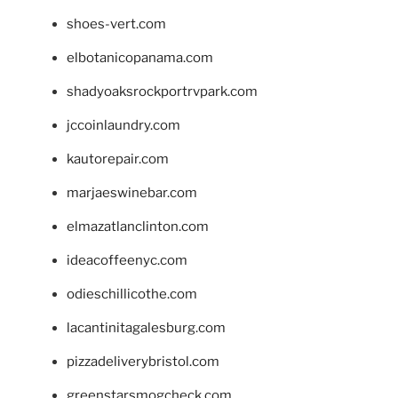
shoes-vert.com
elbotanicopanama.com
shadyoaksrockportrvpark.com
jccoinlaundry.com
kautorepair.com
marjaeswinebar.com
elmazatlanclinton.com
ideacoffeenyc.com
odieschillicothe.com
lacantinitagalesburg.com
pizzadeliverybristol.com
greenstarsmogcheck.com