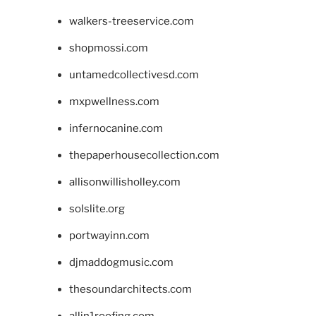
walkers-treeservice.com
shopmossi.com
untamedcollectivesd.com
mxpwellness.com
infernocanine.com
thepaperhousecollection.com
allisonwillisholley.com
solslite.org
portwayinn.com
djmaddogmusic.com
thesoundarchitects.com
allin1roofing.com