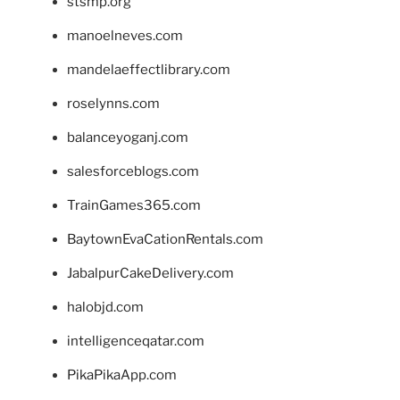
stsmp.org
manoelneves.com
mandelaeffectlibrary.com
roselynns.com
balanceyoganj.com
salesforceblogs.com
TrainGames365.com
BaytownEvaCationRentals.com
JabalpurCakeDelivery.com
halobjd.com
intelligenceqatar.com
PikaPikaApp.com