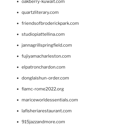
oakberry-kuwait.com
quartzliterary.com
friendsofbroderickpark.com
studiopiattellina.com
jannagrillspringfield.com
fujiyamacharleston.com
elpatronchardon.com
donglaishun-order.com
fiamc-rome2022.org
mariceworldessentials.com
lafisheriarestaurant.com
915jazzandmore.com