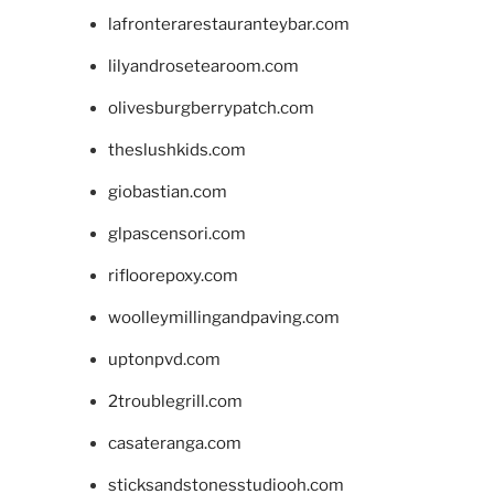
lafronterarestauranteybar.com
lilyandrosetearoom.com
olivesburgberrypatch.com
theslushkids.com
giobastian.com
glpascensori.com
rifloorepoxy.com
woolleymillingandpaving.com
uptonpvd.com
2troublegrill.com
casateranga.com
sticksandstonesstudiooh.com