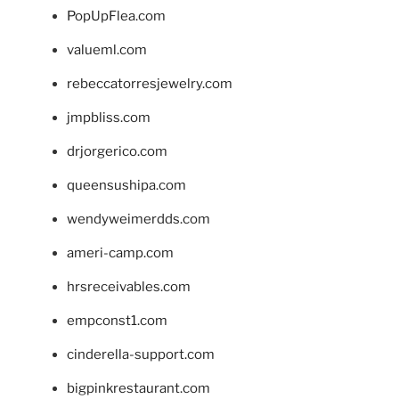
PopUpFlea.com
valueml.com
rebeccatorresjewelry.com
jmpbliss.com
drjorgerico.com
queensushipa.com
wendyweimerdds.com
ameri-camp.com
hrsreceivables.com
empconst1.com
cinderella-support.com
bigpinkrestaurant.com