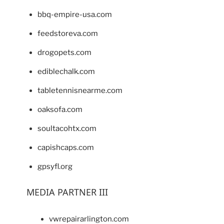
bbq-empire-usa.com
feedstoreva.com
drogopets.com
ediblechalk.com
tabletennisnearme.com
oaksofa.com
soultacohtx.com
capishcaps.com
gpsyfl.org
MEDIA PARTNER III
vwrepairarlington.com