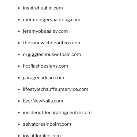
inspirehuahin.com
memmingerspainting.com
jeremypbeasley.com
thesandwichdepotcos.com
drgiggleshouseofpain.com
hotflashdesigns.com
garagenadeau.com
lifestylechauffeurservice.com
EverNewNails.com
insideoutdecoratingcentre.com
salvatoresinpoint.com
jovialfloralco.com