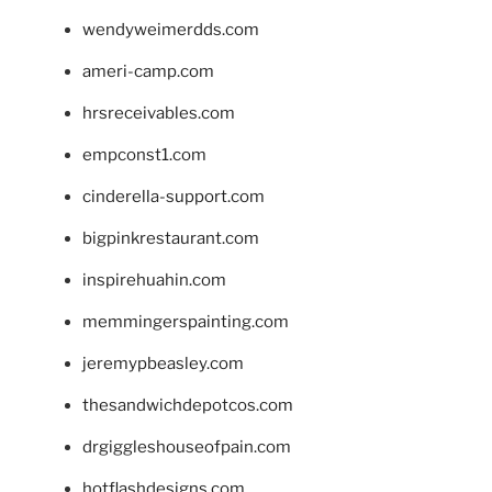
wendyweimerdds.com
ameri-camp.com
hrsreceivables.com
empconst1.com
cinderella-support.com
bigpinkrestaurant.com
inspirehuahin.com
memmingerspainting.com
jeremypbeasley.com
thesandwichdepotcos.com
drgiggleshouseofpain.com
hotflashdesigns.com