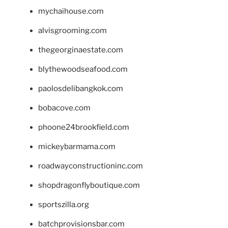
mychaihouse.com
alvisgrooming.com
thegeorginaestate.com
blythewoodseafood.com
paolosdelibangkok.com
bobacove.com
phoone24brookfield.com
mickeybarmama.com
roadwayconstructioninc.com
shopdragonflyboutique.com
sportszilla.org
batchprovisionsbar.com