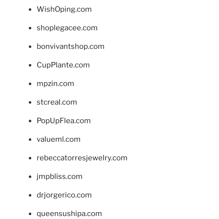
WishOping.com
shoplegacee.com
bonvivantshop.com
CupPlante.com
mpzin.com
stcreal.com
PopUpFlea.com
valueml.com
rebeccatorresjewelry.com
jmpbliss.com
drjorgerico.com
queensushipa.com