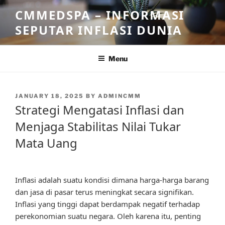
Skip
CMMEDSPA – INFORMASI
to
SEPUTAR INFLASI DUNIA
content
Menu
POSTED
JANUARY 18, 2025
BY
ADMINCMM
ON
Strategi Mengatasi Inflasi dan
Menjaga Stabilitas Nilai Tukar
Mata Uang
Inflasi adalah suatu kondisi dimana harga-harga barang
dan jasa di pasar terus meningkat secara signifikan.
Inflasi yang tinggi dapat berdampak negatif terhadap
perekonomian suatu negara. Oleh karena itu, penting