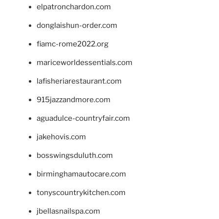
elpatronchardon.com
donglaishun-order.com
fiamc-rome2022.org
mariceworldessentials.com
lafisheriarestaurant.com
915jazzandmore.com
aguadulce-countryfair.com
jakehovis.com
bosswingsduluth.com
birminghamautocare.com
tonyscountrykitchen.com
jbellasnailspa.com