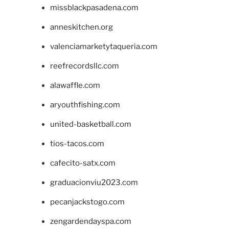
missblackpasadena.com
anneskitchen.org
valenciamarketytaqueria.com
reefrecordsllc.com
alawaffle.com
aryouthfishing.com
united-basketball.com
tios-tacos.com
cafecito-satx.com
graduacionviu2023.com
pecanjackstogo.com
zengardendayspa.com