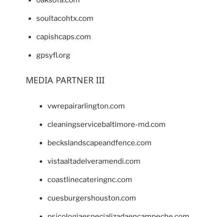
oaksofa.com
soultacohtx.com
capishcaps.com
gpsyfl.org
MEDIA PARTNER III
vwrepairarlington.com
cleaningservicebaltimore-md.com
beckslandscapeandfence.com
vistaaltadelveramendi.com
coastlinecateringnc.com
cuesburgershouston.com
psicologiaespecializadaencampeche.com