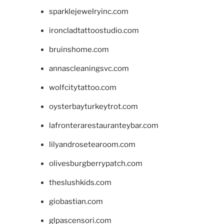
sparklejewelryinc.com
ironcladtattoostudio.com
bruinshome.com
annascleaningsvc.com
wolfcitytattoo.com
oysterbayturkeytrot.com
lafronterarestauranteybar.com
lilyandrosetearoom.com
olivesburgberrypatch.com
theslushkids.com
giobastian.com
glpascensori.com