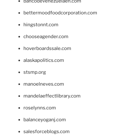
bancodevenezuelaen.com
bettermoodfoodcorporation.com
hingstonnt.com
chooseagender.com
hoverboardssale.com
alaskapolitics.com
stsmp.org
manoelneves.com
mandelaeffectlibrary.com
roselynns.com
balanceyoganj.com
salesforceblogs.com