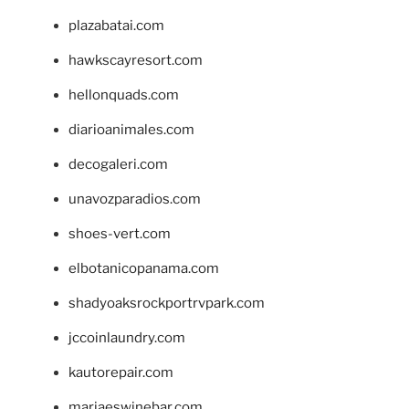
plazabatai.com
hawkscayresort.com
hellonquads.com
diarioanimales.com
decogaleri.com
unavozparadios.com
shoes-vert.com
elbotanicopanama.com
shadyoaksrockportrvpark.com
jccoinlaundry.com
kautorepair.com
marjaeswinebar.com