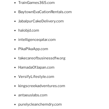
TrainGames365.com
BaytownEvaCationRentals.com
JabalpurCakeDelivery.com
halobjd.com
intelligenceqatar.com
PikaPikaApp.com
takecareofbusinessdfw.org
HamadaOfJapan.com
VersifyLifestyle.com
kingscreekadventures.com
antaeuslabs.com
purelycleanchemdry.com