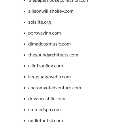
thepaperhousecollection.com
allisonwillisholley.com
solslite.org
portwayinn.com
djmaddogmusic.com
thesoundarchitects.com
allin1roofing.com
keepjudgewebb.com
anatomyofadventure.com
drivancastillo.com
cmmedspa.com
midletontkd.com