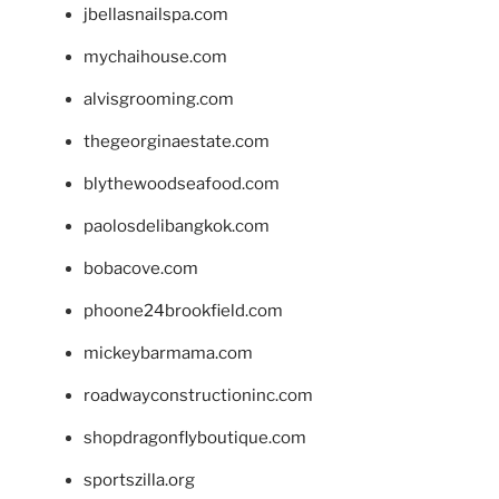
jbellasnailspa.com
mychaihouse.com
alvisgrooming.com
thegeorginaestate.com
blythewoodseafood.com
paolosdelibangkok.com
bobacove.com
phoone24brookfield.com
mickeybarmama.com
roadwayconstructioninc.com
shopdragonflyboutique.com
sportszilla.org