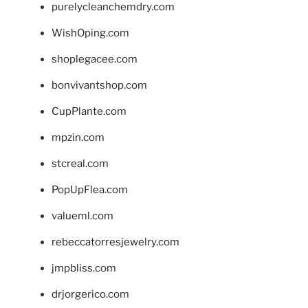
purelycleanchemdry.com
WishOping.com
shoplegacee.com
bonvivantshop.com
CupPlante.com
mpzin.com
stcreal.com
PopUpFlea.com
valueml.com
rebeccatorresjewelry.com
jmpbliss.com
drjorgerico.com