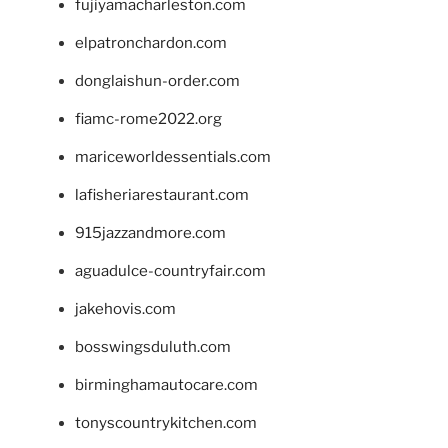
fujiyamacharleston.com
elpatronchardon.com
donglaishun-order.com
fiamc-rome2022.org
mariceworldessentials.com
lafisheriarestaurant.com
915jazzandmore.com
aguadulce-countryfair.com
jakehovis.com
bosswingsduluth.com
birminghamautocare.com
tonyscountrykitchen.com