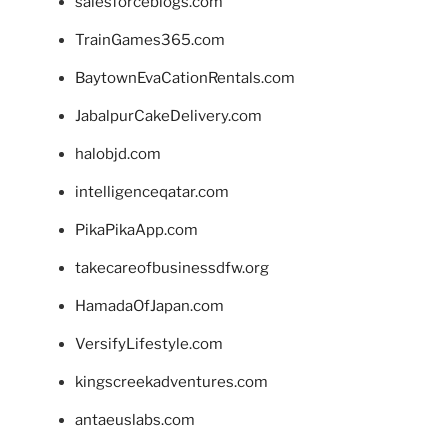
salesforceblogs.com
TrainGames365.com
BaytownEvaCationRentals.com
JabalpurCakeDelivery.com
halobjd.com
intelligenceqatar.com
PikaPikaApp.com
takecareofbusinessdfw.org
HamadaOfJapan.com
VersifyLifestyle.com
kingscreekadventures.com
antaeuslabs.com