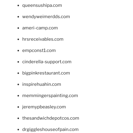
queensushipa.com
wendyweimerdds.com
ameri-camp.com
hrsreceivables.com
empconst1.com
cinderella-support.com
bigpinkrestaurant.com
inspirehuahin.com
memmingerspainting.com
jeremypbeasley.com
thesandwichdepotcos.com
drgiggleshouseofpain.com