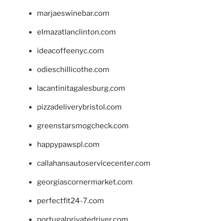
marjaeswinebar.com
elmazatlanclinton.com
ideacoffeenyc.com
odieschillicothe.com
lacantinitagalesburg.com
pizzadeliverybristol.com
greenstarsmogcheck.com
happypawspl.com
callahansautoservicecenter.com
georgiascornermarket.com
perfectfit24-7.com
portugalprivatedriver.com