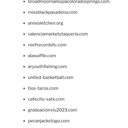
broadmoornailsspacoloradosprings.com
missblackpasadena.com
anneskitchen.org
valenciamarketytaqueria.com
reefrecordsllc.com
alawaffle.com
aryouthfishing.com
united-basketball.com
tios-tacos.com
cafecito-satx.com
graduacionviu2023.com
pecanjackstogo.com