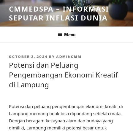
Skip
CMMEDSPA – INFORMASI
to
SEPUTAR INFLASI DUNIA
content
Menu
POSTED
OCTOBER 3, 2024
BY
ADMINCMM
ON
Potensi dan Peluang
Pengembangan Ekonomi Kreatif
di Lampung
Potensi dan peluang pengembangan ekonomi kreatif di
Lampung memang tidak bisa dipandang sebelah mata.
Dengan beragam kekayaan alam dan budaya yang
dimiliki, Lampung memiliki potensi besar untuk