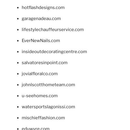
hotflashdesigns.com
garagenadeau.com
lifestylechauffeurservice.com
EverNewNails.com
insideoutdecoratingcentre.com
salvatoresinpoint.com
jovialfloralco.com
johnlscotthometeam.com
u-seehomes.com
watersportslagonissi.com
mischieffashion.com
eduwyre.com