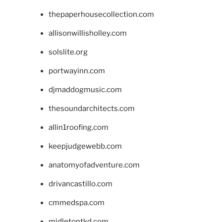
thepaperhousecollection.com
allisonwillisholley.com
solslite.org
portwayinn.com
djmaddogmusic.com
thesoundarchitects.com
allin1roofing.com
keepjudgewebb.com
anatomyofadventure.com
drivancastillo.com
cmmedspa.com
midletontkd.com