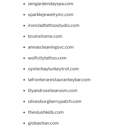
zengardendayspa.com
sparklejewelryinc.com
ironcladtattoostudio.com
bruinshome.com
annascleaningsvc.com
wolfcitytattoo.com
oysterbayturkeytrot.com
lafronterarestauranteybar.com
lilyandrosetearoom.com
olivesburgberrypatch.com
theslushkids.com
giobastian.com