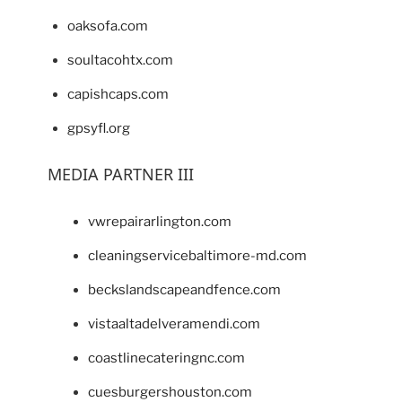
oaksofa.com
soultacohtx.com
capishcaps.com
gpsyfl.org
MEDIA PARTNER III
vwrepairarlington.com
cleaningservicebaltimore-md.com
beckslandscapeandfence.com
vistaaltadelveramendi.com
coastlinecateringnc.com
cuesburgershouston.com