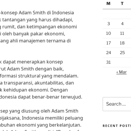
M
T
konsep Adam Smith di Indonesia
 tantangan yang harus dihadapi,
3
4
ang rumit, dan ketimpangan ekonomi
kui oleh banyak pakar ekonomi,
10
11
rang ahli manajemen ternama di
17
18
24
25
uk dapat menerapkan konsep
31
t Adam Smith dengan baik,
« Mar
formasi struktural yang mendalam.
 transparansi, akuntabilitas, dan
ek kehidupan ekonomi. Dengan
donesia dapat benar-benar terwujud.
Search
for:
sep yang diusung oleh Adam Smith
jaksana, Indonesia memiliki peluang
buhan ekonomi yang berkelanjutan.
RECENT POST