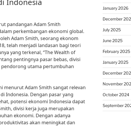
i Indonesia
January 2026
December 20
ut pandangan Adam Smith
July 2025
alam perkembangan ekonomi global.
 oleh Adam Smith, seorang ekonom
June 2025
18, telah menjadi landasan bagi teori
February 2025
ya yang terkenal, “The Wealth of
tang pentingnya pasar bebas, divisi
January 2025
ai pendorong utama pertumbuhan
December 20
November 20
 menurut Adam Smith sangat relevan
di Indonesia. Dengan pasar yang
October 2024
hat, potensi ekonomi Indonesia dapat
September 20
ith, divisi kerja juga merupakan
mbuhan ekonomi. Dengan adanya
 produktivitas akan meningkat dan