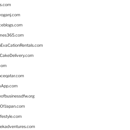
ns.com
yoganj.com
rceblogs.com
ames365.com
EvaCationRentals.com
rCakeDelivery.com
.com
enceqatar.com
aApp.com
eofbusinessdfw.org
OfJapan.com
ifestyle.com
eekadventures.com