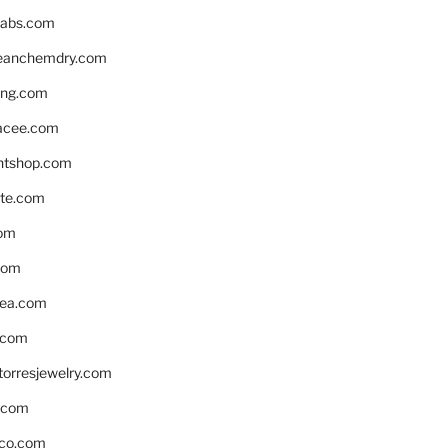
labs.com
leanchemdry.com
ing.com
acee.com
ntshop.com
te.com
om
com
ea.com
.com
torresjewelry.com
s.com
ico.com