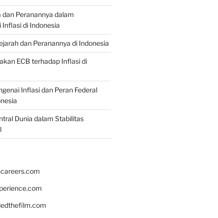
a dan Peranannya dalam
nflasi di Indonesia
Sejarah dan Peranannya di Indonesia
akan ECB terhadap Inflasi di
genai Inflasi dan Peran Federal
onesia
tral Dunia dalam Stabilitas
l
hcareers.com
xperience.com
edthefilm.com