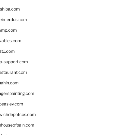
shipa.com
eimerdds.com
camp.com
ivables.com
st1.com
la-support.com
estaurant.com
uahin.com
erspainting.com
beasley.com
wichdepotcos.com
eshouseofpain.com