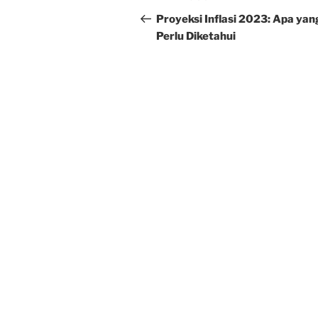
navigation
Post
Proyeksi Inflasi 2023: Apa yan
Perlu Diketahui