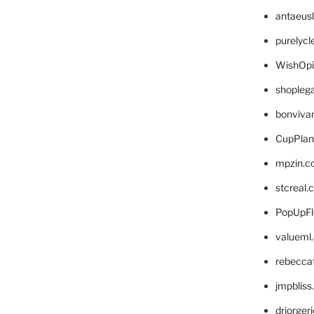
antaeus
purelyc
WishOp
shopleg
bonviva
CupPlan
mpzin.c
stcreal.
PopUpFl
valueml
rebecca
jmpblis
drjorger