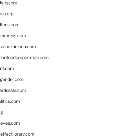
ds-bg.org
ves.org
tees.com
rsexpress.com
venezuelaen.com
oodfoodcorporation.com
nnt.com
gender.com
ardssale.com
litics.com
rg
neves.com
ffectlibrary.com