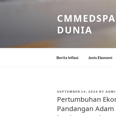
Skip
to
CMMEDSPA 
content
DUNIA
Berita Inflasi
Jenis Ekonomi
POSTED
SEPTEMBER 14, 2024
BY
ADM
ON
Pertumbuhan Eko
Pandangan Adam S