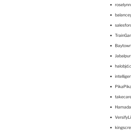
roselyn
balance
salesfo
TrainG
Baytown
Jabalpu
halobjd
intellig
PikaPik
takecar
Hamada
VersifyL
kingscr