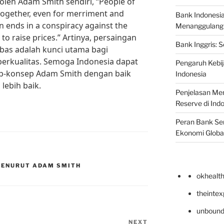
leh Adam Smith sendiri, “People of
ogether, even for merriment and
Bank Indonesi
n ends in a conspiracy against the
Menanggulangi I
 to raise prices.” Artinya, persaingan
Bank Inggris: 
bas adalah kunci utama bagi
rkualitas. Semoga Indonesia dapat
Pengaruh Kebij
-konsep Adam Smith dengan baik
Indonesia
lebih baik.
Penjelasan Men
Reserve di Ind
Peran Bank Sen
Ekonomi Globa
MENURUT ADAM SMITH
okhealt
theinte
unbound
NEXT
Next