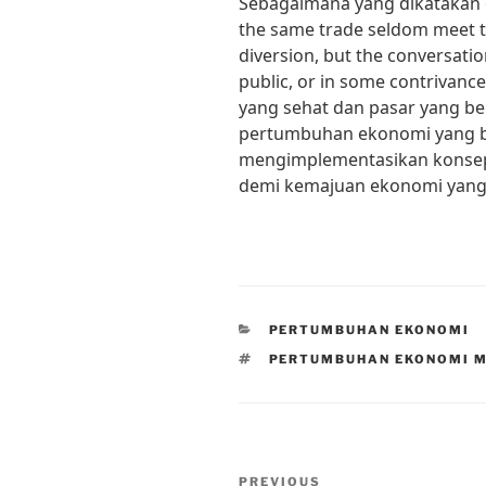
Sebagaimana yang dikatakan o
the same trade seldom meet t
diversion, but the conversatio
public, or in some contrivance
yang sehat dan pasar yang be
pertumbuhan ekonomi yang be
mengimplementasikan konsep
demi kemajuan ekonomi yang 
CATEGORIES
PERTUMBUHAN EKONOMI
TAGS
PERTUMBUHAN EKONOMI 
Post
Previous
PREVIOUS