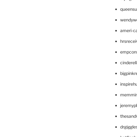
queensu
wendyw
ameri-
hrsrece
empcon
cinderel
bigpinkr
inspireh
memming
jeremyp
thesand
drgiggl