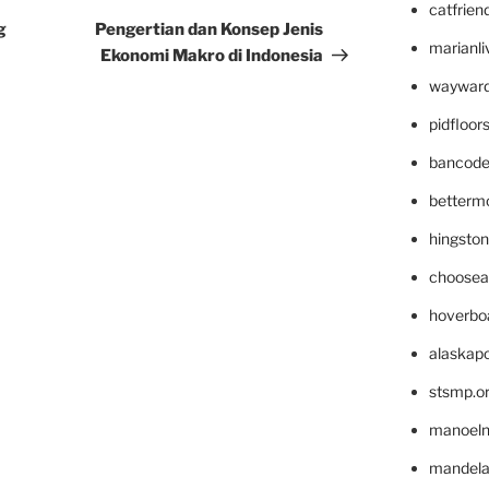
catfrien
Post
g
Pengertian dan Konsep Jenis
marianli
Ekonomi Makro di Indonesia
wayward
pidfloo
bancode
betterm
hingsto
choosea
hoverbo
alaskapo
stsmp.o
manoel
mandelae