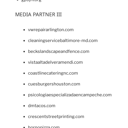
MEDIA PARTNER III
vwrepairarlington.com
cleaningservicebaltimore-md.com
beckslandscapeandfence.com
vistaaltadelveramendi.com
coastlinecateringnc.com
cuesburgershouston.com
psicologiaespecializadaencampeche.com
dmtacos.com
crescentstreetprinting.com
hornopizza.com