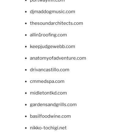
djmaddogmusic.com
thesoundarchitects.com
allin1roofing.com
keepjudgewebb.com
anatomyofadventure.com
drivancastillo.com
cmmedspa.com
midletontkd.com
gardensandgrills.com
basilfoodwine.com
nikko-tochigi.net