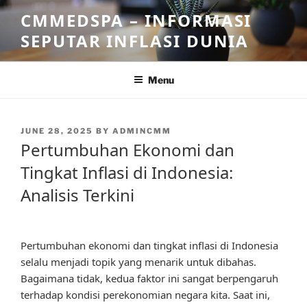
Skip
CMMEDSPA – INFORMASI
to
SEPUTAR INFLASI DUNIA
content
Menu
POSTED
JUNE 28, 2025
BY
ADMINCMM
ON
Pertumbuhan Ekonomi dan
Tingkat Inflasi di Indonesia:
Analisis Terkini
Pertumbuhan ekonomi dan tingkat inflasi di Indonesia
selalu menjadi topik yang menarik untuk dibahas.
Bagaimana tidak, kedua faktor ini sangat berpengaruh
terhadap kondisi perekonomian negara kita. Saat ini,