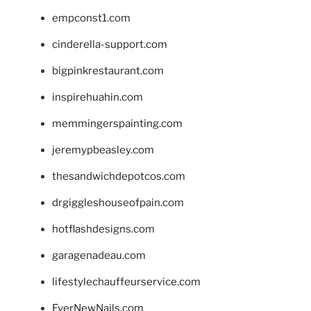
empconst1.com
cinderella-support.com
bigpinkrestaurant.com
inspirehuahin.com
memmingerspainting.com
jeremypbeasley.com
thesandwichdepotcos.com
drgiggleshouseofpain.com
hotflashdesigns.com
garagenadeau.com
lifestylechauffeurservice.com
EverNewNails.com