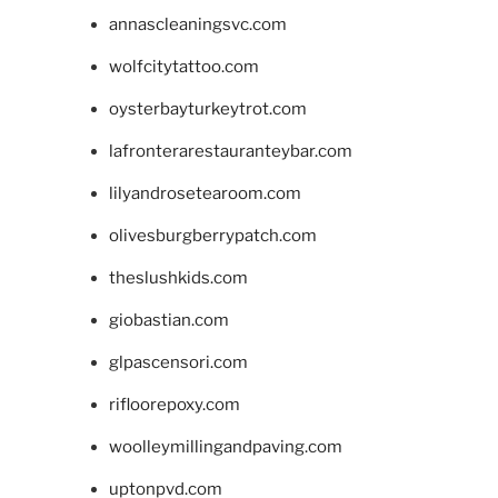
annascleaningsvc.com
wolfcitytattoo.com
oysterbayturkeytrot.com
lafronterarestauranteybar.com
lilyandrosetearoom.com
olivesburgberrypatch.com
theslushkids.com
giobastian.com
glpascensori.com
rifloorepoxy.com
woolleymillingandpaving.com
uptonpvd.com