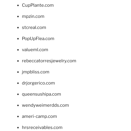
CupPlante.com
mpzin.com
stcreal.com
PopUpFlea.com
valueml.com
rebeccatorresjewelry.com
jmpbliss.com
drjorgerico.com
queensushipa.com
wendyweimerdds.com
ameri-camp.com
hrsreceivables.com