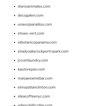
diarioanimales.com
decogaleri.com
unavozparadios.com
shoes-vert.com
elbotanicopanama.com
shadyoaksrockportrvpark.com
jccoinlaundry.com
kautorepair.com
marjaeswinebar.com
elmazatlanclinton.com
ideacoffeenyc.com
odieschillicothe.com