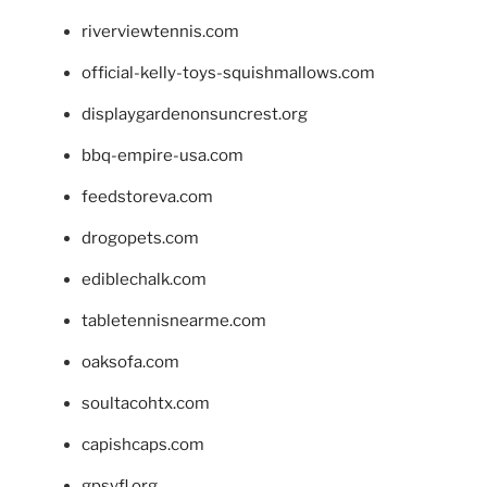
riverviewtennis.com
official-kelly-toys-squishmallows.com
displaygardenonsuncrest.org
bbq-empire-usa.com
feedstoreva.com
drogopets.com
ediblechalk.com
tabletennisnearme.com
oaksofa.com
soultacohtx.com
capishcaps.com
gpsyfl.org