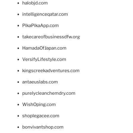
halobjd.com
intelligenceqatar.com
PikaPikaApp.com
takecareofbusinessdfw.org
HamadaOfJapan.com
VersifyLifestyle.com
kingscreekadventures.com
antaeuslabs.com
purelycleanchemdry.com
WishOping.com
shoplegacee.com
bonvivantshop.com