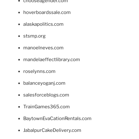
chooseagender.com
hoverboardssale.com
alaskapolitics.com
stsmp.org
manoelneves.com
mandelaeffectlibrary.com
roselynns.com
balanceyoganj.com
salesforceblogs.com
TrainGames365.com
BaytownEvaCationRentals.com
JabalpurCakeDelivery.com