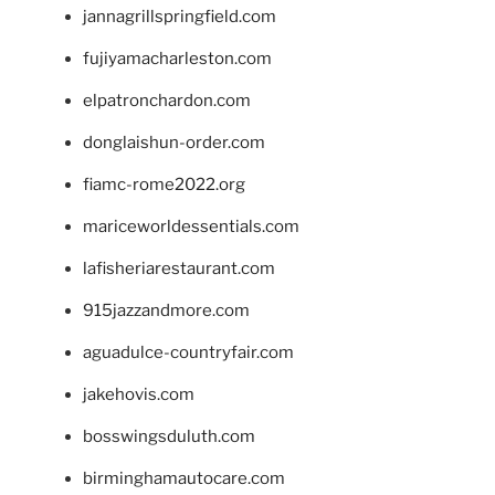
jannagrillspringfield.com
fujiyamacharleston.com
elpatronchardon.com
donglaishun-order.com
fiamc-rome2022.org
mariceworldessentials.com
lafisheriarestaurant.com
915jazzandmore.com
aguadulce-countryfair.com
jakehovis.com
bosswingsduluth.com
birminghamautocare.com