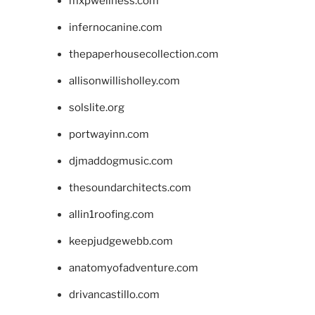
mxpwellness.com
infernocanine.com
thepaperhousecollection.com
allisonwillisholley.com
solslite.org
portwayinn.com
djmaddogmusic.com
thesoundarchitects.com
allin1roofing.com
keepjudgewebb.com
anatomyofadventure.com
drivancastillo.com