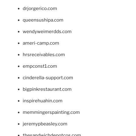
drjorgerico.com
queensushipa.com
wendyweimerdds.com
ameri-camp.com
hrsreceivables.com
empconst1.com
cinderella-support.com
bigpinkrestaurant.com
inspirehuahin.com
memmingerspainting.com
jeremypbeasley.com
thesandwichdepotcos.com