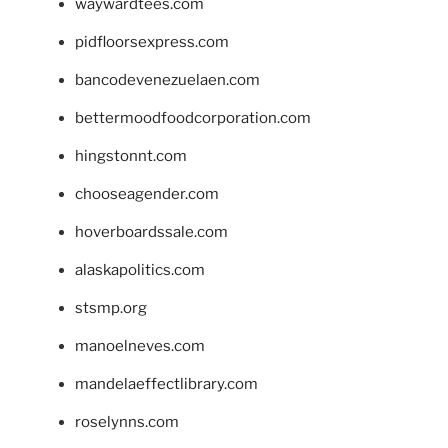
waywardtees.com
pidfloorsexpress.com
bancodevenezuelaen.com
bettermoodfoodcorporation.com
hingstonnt.com
chooseagender.com
hoverboardssale.com
alaskapolitics.com
stsmp.org
manoelneves.com
mandelaeffectlibrary.com
roselynns.com