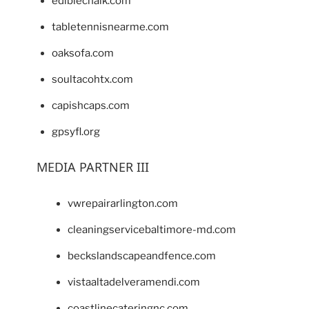
ediblechalk.com
tabletennisnearme.com
oaksofa.com
soultacohtx.com
capishcaps.com
gpsyfl.org
MEDIA PARTNER III
vwrepairarlington.com
cleaningservicebaltimore-md.com
beckslandscapeandfence.com
vistaaltadelveramendi.com
coastlinecateringnc.com