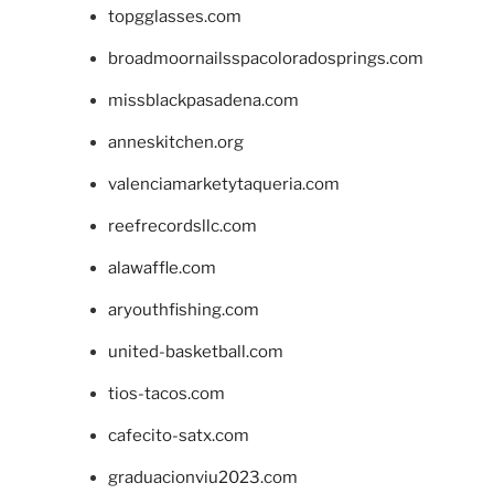
topgglasses.com
broadmoornailsspacoloradosprings.com
missblackpasadena.com
anneskitchen.org
valenciamarketytaqueria.com
reefrecordsllc.com
alawaffle.com
aryouthfishing.com
united-basketball.com
tios-tacos.com
cafecito-satx.com
graduacionviu2023.com