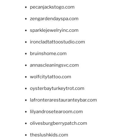
pecanjackstogo.com
zengardendayspa.com
sparklejewelryinc.com
ironcladtattoostudio.com
bruinshome.com
annascleaningsvc.com
wolfcitytattoo.com
oysterbayturkeytrot.com
lafronterarestauranteybar.com
lilyandrosetearoom.com
olivesburgberrypatch.com
theslushkids.com