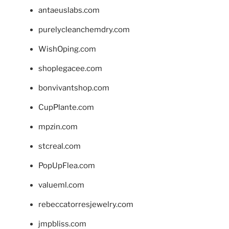
antaeuslabs.com
purelycleanchemdry.com
WishOping.com
shoplegacee.com
bonvivantshop.com
CupPlante.com
mpzin.com
stcreal.com
PopUpFlea.com
valueml.com
rebeccatorresjewelry.com
jmpbliss.com