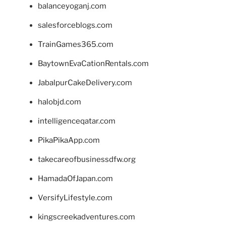
balanceyoganj.com
salesforceblogs.com
TrainGames365.com
BaytownEvaCationRentals.com
JabalpurCakeDelivery.com
halobjd.com
intelligenceqatar.com
PikaPikaApp.com
takecareofbusinessdfw.org
HamadaOfJapan.com
VersifyLifestyle.com
kingscreekadventures.com