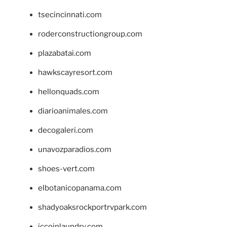
tsecincinnati.com
roderconstructiongroup.com
plazabatai.com
hawkscayresort.com
hellonquads.com
diarioanimales.com
decogaleri.com
unavozparadios.com
shoes-vert.com
elbotanicopanama.com
shadyoaksrockportrvpark.com
jccoinlaundry.com