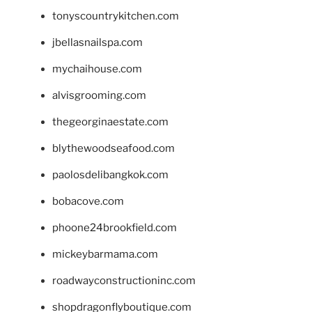
tonyscountrykitchen.com
jbellasnailspa.com
mychaihouse.com
alvisgrooming.com
thegeorginaestate.com
blythewoodseafood.com
paolosdelibangkok.com
bobacove.com
phoone24brookfield.com
mickeybarmama.com
roadwayconstructioninc.com
shopdragonflyboutique.com