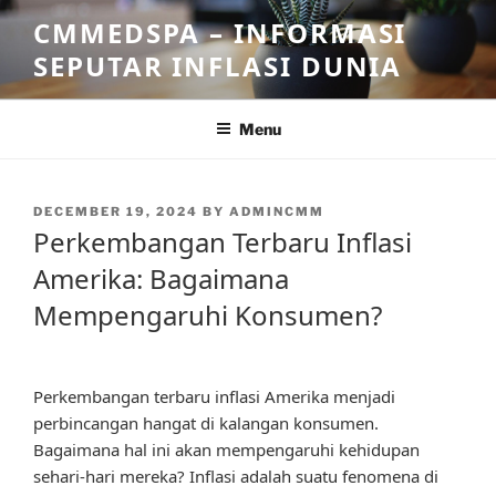
Skip
CMMEDSPA – INFORMASI
to
SEPUTAR INFLASI DUNIA
content
Menu
POSTED
DECEMBER 19, 2024
BY
ADMINCMM
ON
Perkembangan Terbaru Inflasi
Amerika: Bagaimana
Mempengaruhi Konsumen?
Perkembangan terbaru inflasi Amerika menjadi
perbincangan hangat di kalangan konsumen.
Bagaimana hal ini akan mempengaruhi kehidupan
sehari-hari mereka? Inflasi adalah suatu fenomena di