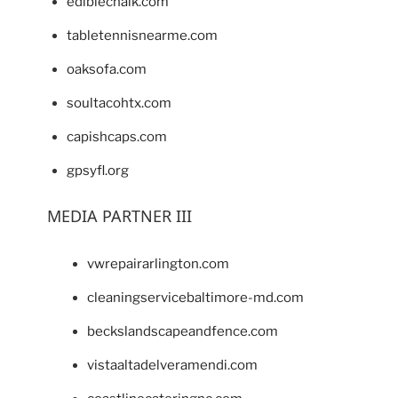
ediblechalk.com
tabletennisnearme.com
oaksofa.com
soultacohtx.com
capishcaps.com
gpsyfl.org
MEDIA PARTNER III
vwrepairarlington.com
cleaningservicebaltimore-md.com
beckslandscapeandfence.com
vistaaltadelveramendi.com