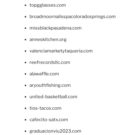
topgglasses.com
broadmoornailsspacoloradosprings.com
missblackpasadena.com
anneskitchen.org
valenciamarketytaqueria.com
reefrecordsllc.com
alawaffle.com
aryouthfishing.com
united-basketball.com
tios-tacos.com
cafecito-satx.com
graduacionviu2023.com