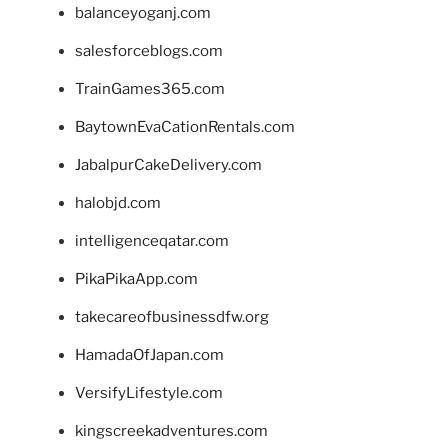
balanceyoganj.com
salesforceblogs.com
TrainGames365.com
BaytownEvaCationRentals.com
JabalpurCakeDelivery.com
halobjd.com
intelligenceqatar.com
PikaPikaApp.com
takecareofbusinessdfw.org
HamadaOfJapan.com
VersifyLifestyle.com
kingscreekadventures.com