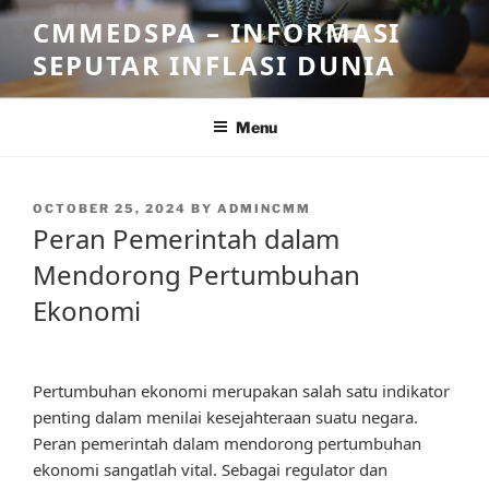
Skip
CMMEDSPA – INFORMASI
to
SEPUTAR INFLASI DUNIA
content
Menu
POSTED
OCTOBER 25, 2024
BY
ADMINCMM
ON
Peran Pemerintah dalam
Mendorong Pertumbuhan
Ekonomi
Pertumbuhan ekonomi merupakan salah satu indikator
penting dalam menilai kesejahteraan suatu negara.
Peran pemerintah dalam mendorong pertumbuhan
ekonomi sangatlah vital. Sebagai regulator dan