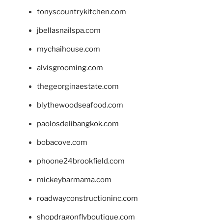
tonyscountrykitchen.com
jbellasnailspa.com
mychaihouse.com
alvisgrooming.com
thegeorginaestate.com
blythewoodseafood.com
paolosdelibangkok.com
bobacove.com
phoone24brookfield.com
mickeybarmama.com
roadwayconstructioninc.com
shopdragonflyboutique.com