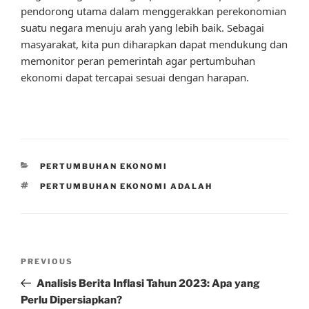
pendorong utama dalam menggerakkan perekonomian
suatu negara menuju arah yang lebih baik. Sebagai
masyarakat, kita pun diharapkan dapat mendukung dan
memonitor peran pemerintah agar pertumbuhan
ekonomi dapat tercapai sesuai dengan harapan.
CATEGORIES
PERTUMBUHAN EKONOMI
TAGS
PERTUMBUHAN EKONOMI ADALAH
Post
Previous
PREVIOUS
navigation
Post
Analisis Berita Inflasi Tahun 2023: Apa yang
Perlu Dipersiapkan?