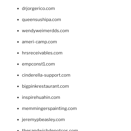
drjorgerico.com
queensushipa.com
wendyweimerdds.com
ameri-camp.com
hrsreceivables.com
empconst1.com
cinderella-support.com
bigpinkrestaurant.com
inspirehuahin.com
memmingerspainting.com
jeremypbeasley.com
thesandwichdepotcos.com