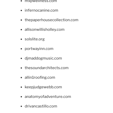
mxpwellness.com
infernocanine.com
thepaperhousecollection.com
allisonwillisholley.com
solslite.org
portwayinn.com
djmaddogmusic.com
thesoundarchitects.com
allin1roofing.com
keepjudgewebb.com
anatomyofadventure.com
drivancastillo.com