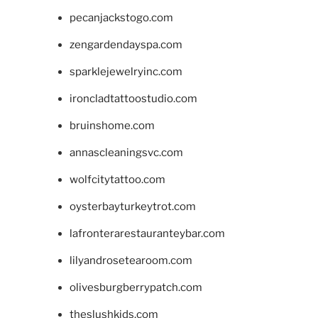
pecanjackstogo.com
zengardendayspa.com
sparklejewelryinc.com
ironcladtattoostudio.com
bruinshome.com
annascleaningsvc.com
wolfcitytattoo.com
oysterbayturkeytrot.com
lafronterarestauranteybar.com
lilyandrosetearoom.com
olivesburgberrypatch.com
theslushkids.com