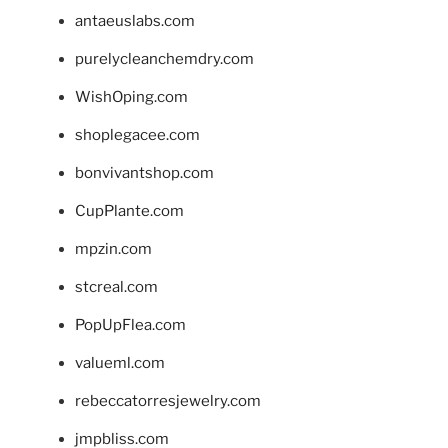
antaeuslabs.com
purelycleanchemdry.com
WishOping.com
shoplegacee.com
bonvivantshop.com
CupPlante.com
mpzin.com
stcreal.com
PopUpFlea.com
valueml.com
rebeccatorresjewelry.com
jmpbliss.com