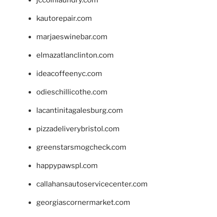
jccoinlaundry.com
kautorepair.com
marjaeswinebar.com
elmazatlanclinton.com
ideacoffeenyc.com
odieschillicothe.com
lacantinitagalesburg.com
pizzadeliverybristol.com
greenstarsmogcheck.com
happypawspl.com
callahansautoservicecenter.com
georgiascornermarket.com