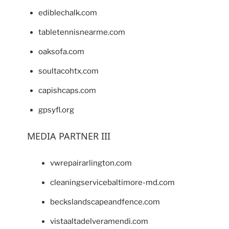
ediblechalk.com
tabletennisnearme.com
oaksofa.com
soultacohtx.com
capishcaps.com
gpsyfl.org
MEDIA PARTNER III
vwrepairarlington.com
cleaningservicebaltimore-md.com
beckslandscapeandfence.com
vistaaltadelveramendi.com