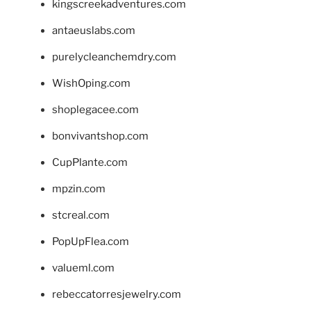
kingscreekadventures.com
antaeuslabs.com
purelycleanchemdry.com
WishOping.com
shoplegacee.com
bonvivantshop.com
CupPlante.com
mpzin.com
stcreal.com
PopUpFlea.com
valueml.com
rebeccatorresjewelry.com