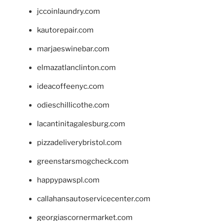
jccoinlaundry.com
kautorepair.com
marjaeswinebar.com
elmazatlanclinton.com
ideacoffeenyc.com
odieschillicothe.com
lacantinitagalesburg.com
pizzadeliverybristol.com
greenstarsmogcheck.com
happypawspl.com
callahansautoservicecenter.com
georgiascornermarket.com