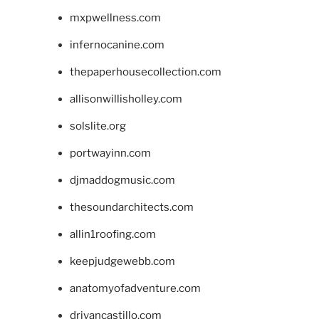
mxpwellness.com
infernocanine.com
thepaperhousecollection.com
allisonwillisholley.com
solslite.org
portwayinn.com
djmaddogmusic.com
thesoundarchitects.com
allin1roofing.com
keepjudgewebb.com
anatomyofadventure.com
drivancastillo.com