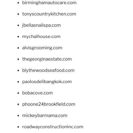
birminghamautocare.com
tonyscountrykitchen.com
jbellasnailspa.com
mychaihouse.com
alvisgrooming.com
thegeorginaestate.com
blythewoodseafood.com
paolosdelibangkok.com
bobacove.com
phoone24brookfield.com
mickeybarmama.com
roadwayconstructioninc.com