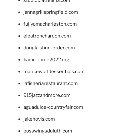
studiopiattellina.com
jannagrillspringfield.com
fujiyamacharleston.com
elpatronchardon.com
donglaishun-order.com
fiamc-rome2022.org
mariceworldessentials.com
lafisheriarestaurant.com
915jazzandmore.com
aguadulce-countryfair.com
jakehovis.com
bosswingsduluth.com