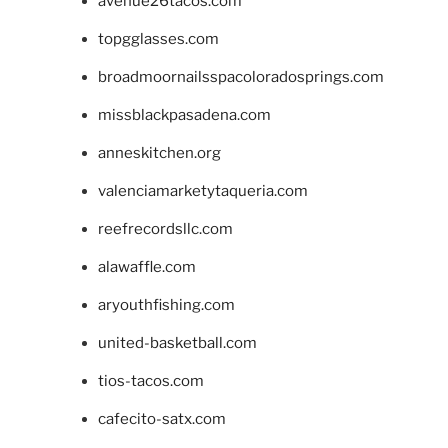
avenue26tacos.com
topgglasses.com
broadmoornailsspacoloradosprings.com
missblackpasadena.com
anneskitchen.org
valenciamarketytaqueria.com
reefrecordsllc.com
alawaffle.com
aryouthfishing.com
united-basketball.com
tios-tacos.com
cafecito-satx.com