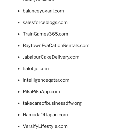
balanceyoganj.com
salesforceblogs.com
TrainGames365.com
BaytownEvaCationRentals.com
JabalpurCakeDelivery.com
halobjd.com
intelligenceqatar.com
PikaPikaApp.com
takecareofbusinessdfw.org
HamadaOfJapan.com
VersifyLifestyle.com