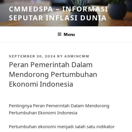
Skip
CMMEDSPA – INFORMASI
to
SEPUTAR INFLASI DUNIA
content
Menu
POSTED
SEPTEMBER 30, 2024
BY
ADMINCMM
ON
Peran Pemerintah Dalam
Mendorong Pertumbuhan
Ekonomi Indonesia
Pentingnya Peran Pemerintah Dalam Mendorong
Pertumbuhan Ekonomi Indonesia
Pertumbuhan ekonomi menjadi salah satu indikator