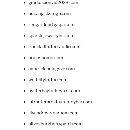
graduacionviu2023.com
pecanjackstogo.com
zengardendayspa.com
sparklejewelryinc.com
ironcladtattoostudio.com
bruinshome.com
annascleaningsvc.com
wolfcitytattoo.com
oysterbayturkeytrot.com
lafronterarestauranteybar.com
lilyandrosetearoom.com
olivesburgberrypatch.com