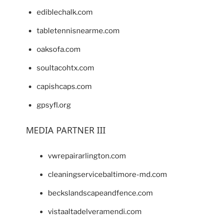
ediblechalk.com
tabletennisnearme.com
oaksofa.com
soultacohtx.com
capishcaps.com
gpsyfl.org
MEDIA PARTNER III
vwrepairarlington.com
cleaningservicebaltimore-md.com
beckslandscapeandfence.com
vistaaltadelveramendi.com