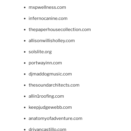
mxpwellness.com
infernocanine.com
thepaperhousecollection.com
allisonwillisholley.com
solslite.org
portwayinn.com
djmaddogmusic.com
thesoundarchitects.com
allin1roofing.com
keepjudgewebb.com
anatomyofadventure.com
drivancastillo.com