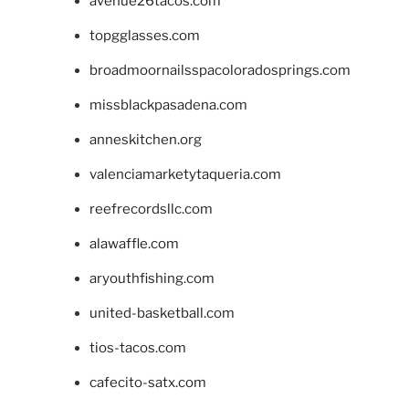
avenue26tacos.com
topgglasses.com
broadmoornailsspacoloradosprings.com
missblackpasadena.com
anneskitchen.org
valenciamarketytaqueria.com
reefrecordsllc.com
alawaffle.com
aryouthfishing.com
united-basketball.com
tios-tacos.com
cafecito-satx.com