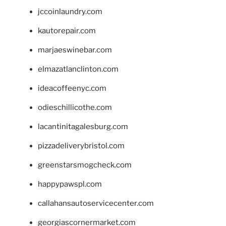
jccoinlaundry.com
kautorepair.com
marjaeswinebar.com
elmazatlanclinton.com
ideacoffeenyc.com
odieschillicothe.com
lacantinitagalesburg.com
pizzadeliverybristol.com
greenstarsmogcheck.com
happypawspl.com
callahansautoservicecenter.com
georgiascornermarket.com