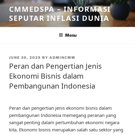
Skip
CMMEDSPA – INFORMASI
to
SEPUTAR INFLASI DUNIA
content
Menu
POSTED
JUNE 30, 2025
BY
ADMINCMM
ON
Peran dan Pengertian Jenis
Ekonomi Bisnis dalam
Pembangunan Indonesia
Peran dan pengertian jenis ekonomi bisnis dalam
pembangunan Indonesia memegang peranan yang
sangat penting dalam pertumbuhan ekonomi negara
kita. Ekonomi bisnis merupakan salah satu sektor yang