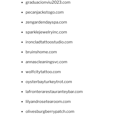
graduacionviu2023.com
pecanjackstogo.com
zengardendayspa.com
sparklejewelryinc.com
ironcladtattoostudio.com
bruinshome.com
annascleaningsvc.com
wolfcitytattoo.com
oysterbayturkeytrot.com
lafronterarestauranteybar.com
lilyandrosetearoom.com
olivesburgberrypatch.com