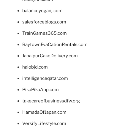
balanceyoganj.com
salesforceblogs.com
TrainGames365.com
BaytownEvaCationRentals.com
JabalpurCakeDelivery.com
halobjd.com
intelligenceqatar.com
PikaPikaApp.com
takecareofbusinessdfw.org
HamadaOfJapan.com
VersifyLifestyle.com