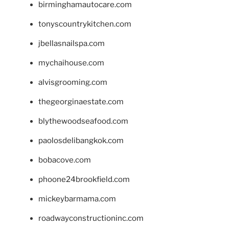
birminghamautocare.com
tonyscountrykitchen.com
jbellasnailspa.com
mychaihouse.com
alvisgrooming.com
thegeorginaestate.com
blythewoodseafood.com
paolosdelibangkok.com
bobacove.com
phoone24brookfield.com
mickeybarmama.com
roadwayconstructioninc.com