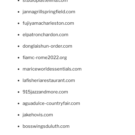
studiopiattellina.com
jannagrillspringfield.com
fujiyamacharleston.com
elpatronchardon.com
donglaishun-order.com
fiamc-rome2022.org
mariceworldessentials.com
lafisheriarestaurant.com
915jazzandmore.com
aguadulce-countryfair.com
jakehovis.com
bosswingsduluth.com