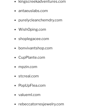
kingscreekadventures.com
antaeuslabs.com
purelycleanchemdry.com
WishOping.com
shoplegacee.com
bonvivantshop.com
CupPlante.com
mpzin.com
stcreal.com
PopUpFlea.com
valueml.com
rebeccatorresjewelry.com