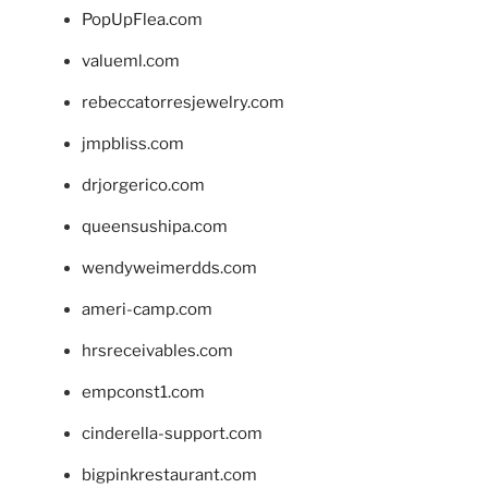
PopUpFlea.com
valueml.com
rebeccatorresjewelry.com
jmpbliss.com
drjorgerico.com
queensushipa.com
wendyweimerdds.com
ameri-camp.com
hrsreceivables.com
empconst1.com
cinderella-support.com
bigpinkrestaurant.com