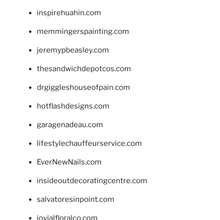
inspirehuahin.com
memmingerspainting.com
jeremypbeasley.com
thesandwichdepotcos.com
drgiggleshouseofpain.com
hotflashdesigns.com
garagenadeau.com
lifestylechauffeurservice.com
EverNewNails.com
insideoutdecoratingcentre.com
salvatoresinpoint.com
jovialfloralco.com