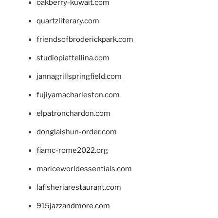
oakberry-kuwait.com
quartzliterary.com
friendsofbroderickpark.com
studiopiattellina.com
jannagrillspringfield.com
fujiyamacharleston.com
elpatronchardon.com
donglaishun-order.com
fiamc-rome2022.org
mariceworldessentials.com
lafisheriarestaurant.com
915jazzandmore.com