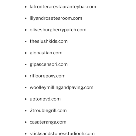
lafronterarestauranteybar.com
lilyandrosetearoom.com
olivesburgberrypatch.com
theslushkids.com
giobastian.com
glpascensori.com
rifloorepoxy.com
woolleymillingandpaving.com
uptonpvd.com
2troublegrill.com
casateranga.com
sticksandstonesstudiooh.com