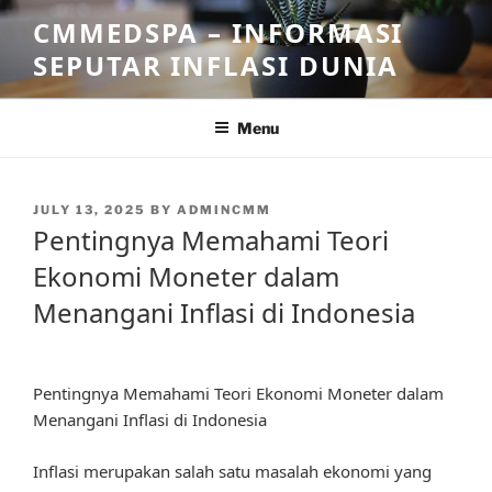
Skip
CMMEDSPA – INFORMASI
to
SEPUTAR INFLASI DUNIA
content
Menu
POSTED
JULY 13, 2025
BY
ADMINCMM
ON
Pentingnya Memahami Teori
Ekonomi Moneter dalam
Menangani Inflasi di Indonesia
Pentingnya Memahami Teori Ekonomi Moneter dalam
Menangani Inflasi di Indonesia
Inflasi merupakan salah satu masalah ekonomi yang