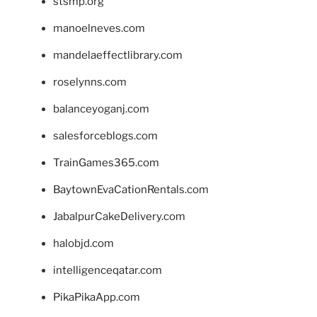
stsmp.org
manoelneves.com
mandelaeffectlibrary.com
roselynns.com
balanceyoganj.com
salesforceblogs.com
TrainGames365.com
BaytownEvaCationRentals.com
JabalpurCakeDelivery.com
halobjd.com
intelligenceqatar.com
PikaPikaApp.com