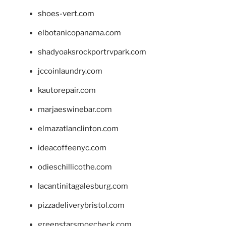
shoes-vert.com
elbotanicopanama.com
shadyoaksrockportrvpark.com
jccoinlaundry.com
kautorepair.com
marjaeswinebar.com
elmazatlanclinton.com
ideacoffeenyc.com
odieschillicothe.com
lacantinitagalesburg.com
pizzadeliverybristol.com
greenstarsmogcheck.com