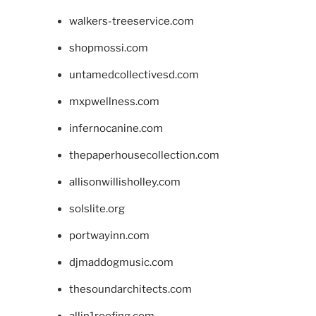
walkers-treeservice.com
shopmossi.com
untamedcollectivesd.com
mxpwellness.com
infernocanine.com
thepaperhousecollection.com
allisonwillisholley.com
solslite.org
portwayinn.com
djmaddogmusic.com
thesoundarchitects.com
allin1roofing.com