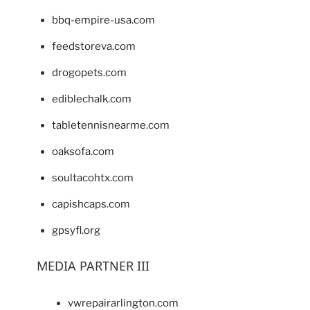
bbq-empire-usa.com
feedstoreva.com
drogopets.com
ediblechalk.com
tabletennisnearme.com
oaksofa.com
soultacohtx.com
capishcaps.com
gpsyfl.org
MEDIA PARTNER III
vwrepairarlington.com