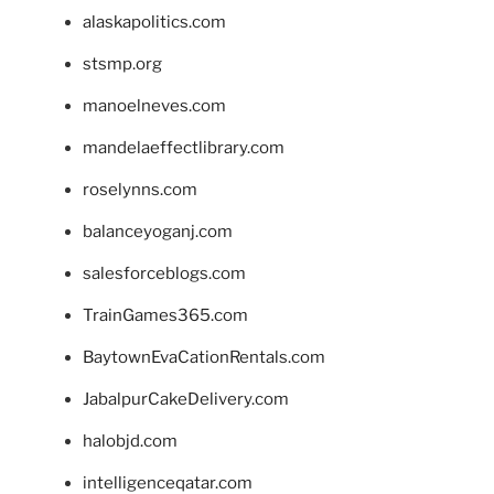
alaskapolitics.com
stsmp.org
manoelneves.com
mandelaeffectlibrary.com
roselynns.com
balanceyoganj.com
salesforceblogs.com
TrainGames365.com
BaytownEvaCationRentals.com
JabalpurCakeDelivery.com
halobjd.com
intelligenceqatar.com