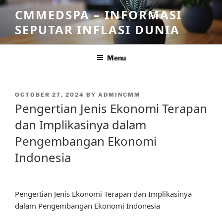
Skip
CMMEDSPA – INFORMASI
to
SEPUTAR INFLASI DUNIA
content
Menu
POSTED
OCTOBER 27, 2024
BY
ADMINCMM
ON
Pengertian Jenis Ekonomi Terapan
dan Implikasinya dalam
Pengembangan Ekonomi
Indonesia
Pengertian Jenis Ekonomi Terapan dan Implikasinya
dalam Pengembangan Ekonomi Indonesia