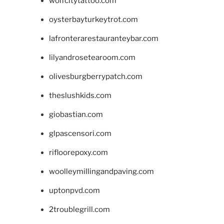
wolfcitytattoo.com
oysterbayturkeytrot.com
lafronterarestauranteybar.com
lilyandrosetearoom.com
olivesburgberrypatch.com
theslushkids.com
giobastian.com
glpascensori.com
rifloorepoxy.com
woolleymillingandpaving.com
uptonpvd.com
2troublegrill.com