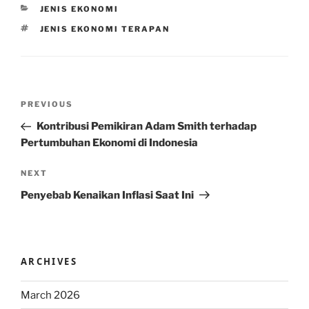
CATEGORIES
JENIS EKONOMI
TAGS
JENIS EKONOMI TERAPAN
Post
Previous
PREVIOUS
navigation
Post
Kontribusi Pemikiran Adam Smith terhadap
Pertumbuhan Ekonomi di Indonesia
Next
NEXT
Post
Penyebab Kenaikan Inflasi Saat Ini
ARCHIVES
March 2026