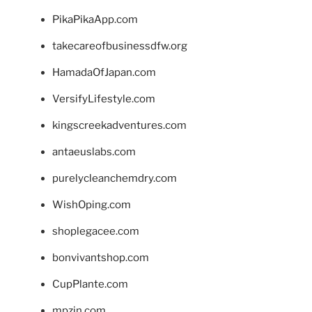
PikaPikaApp.com
takecareofbusinessdfw.org
HamadaOfJapan.com
VersifyLifestyle.com
kingscreekadventures.com
antaeuslabs.com
purelycleanchemdry.com
WishOping.com
shoplegacee.com
bonvivantshop.com
CupPlante.com
mpzin.com