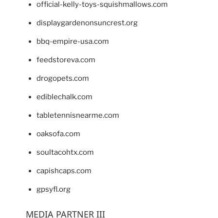
official-kelly-toys-squishmallows.com
displaygardenonsuncrest.org
bbq-empire-usa.com
feedstoreva.com
drogopets.com
ediblechalk.com
tabletennisnearme.com
oaksofa.com
soultacohtx.com
capishcaps.com
gpsyfl.org
MEDIA PARTNER III