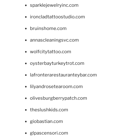
sparklejewelryinc.com
ironcladtattoostudio.com
bruinshome.com
annascleaningsvc.com
wolfcitytattoo.com
oysterbayturkeytrot.com
lafronterarestauranteybar.com
lilyandrosetearoom.com
olivesburgberrypatch.com
theslushkids.com
giobastian.com
glpascensori.com