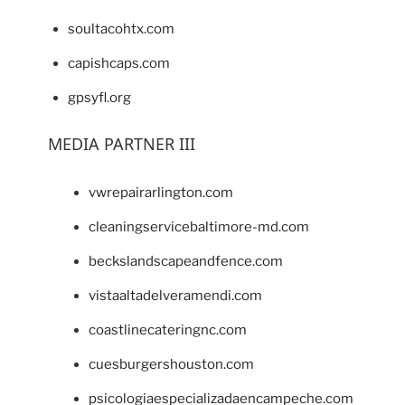
soultacohtx.com
capishcaps.com
gpsyfl.org
MEDIA PARTNER III
vwrepairarlington.com
cleaningservicebaltimore-md.com
beckslandscapeandfence.com
vistaaltadelveramendi.com
coastlinecateringnc.com
cuesburgershouston.com
psicologiaespecializadaencampeche.com