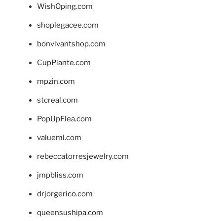
WishOping.com
shoplegacee.com
bonvivantshop.com
CupPlante.com
mpzin.com
stcreal.com
PopUpFlea.com
valueml.com
rebeccatorresjewelry.com
jmpbliss.com
drjorgerico.com
queensushipa.com