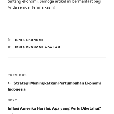
tentang ekonomi. Semoga artikel ini bermanfaat bagi
Anda semua. Terima kasih!
CATEGORIES
JENIS EKONOMI
TAGS
JENIS EKONOMI ADALAH
Post
Previous
PREVIOUS
navigation
Post
Strategi Meningkatkan Pertumbuhan Ekonomi
Indonesia
Next
NEXT
Post
Inflasi Amerika Hari Ini: Apa yang Perlu Diketahui?