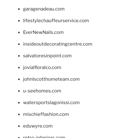
garagenadeau.com
lifestylechauffeurservice.com
EverNewNails.com
insideoutdecoratingcentre.com
salvatoresinpoint.com
jovialfloralco.com
johnlscotthometeam.com
u-seehomes.com
watersportslagonissi.com
mischieffashion.com
eduwyre.com
retro-interiors.com