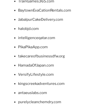
TrainGames365.com
BaytownEvaCationRentals.com
JabalpurCakeDelivery.com
halobjd.com
intelligenceqatar.com
PikaPikaApp.com
takecareofbusinessdfw.org
HamadaOfJapan.com
VersifyLifestyle.com
kingscreekadventures.com
antaeuslabs.com
purelycleanchemdry.com