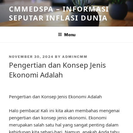
Skip
CMMEDSPA – INFORMASI
to
SEPUTAR INFLASI DUNIA
content
Menu
POSTED
NOVEMBER 30, 2024
BY
ADMINCMM
ON
Pengertian dan Konsep Jenis
Ekonomi Adalah
Pengertian dan Konsep Jenis Ekonomi Adalah
Halo pembaca! Kali ini kita akan membahas mengenai
pengertian dan konsep jenis ekonomi. Ekonomi
merupakan salah satu hal yang sangat penting dalam
kehidupan kita sehari-hari. Namun, apakah Anda tahu