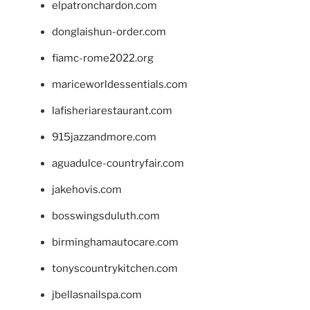
elpatronchardon.com
donglaishun-order.com
fiamc-rome2022.org
mariceworldessentials.com
lafisheriarestaurant.com
915jazzandmore.com
aguadulce-countryfair.com
jakehovis.com
bosswingsduluth.com
birminghamautocare.com
tonyscountrykitchen.com
jbellasnailspa.com