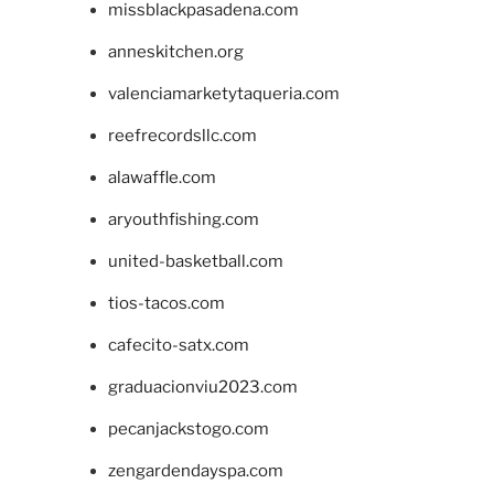
missblackpasadena.com
anneskitchen.org
valenciamarketytaqueria.com
reefrecordsllc.com
alawaffle.com
aryouthfishing.com
united-basketball.com
tios-tacos.com
cafecito-satx.com
graduacionviu2023.com
pecanjackstogo.com
zengardendayspa.com