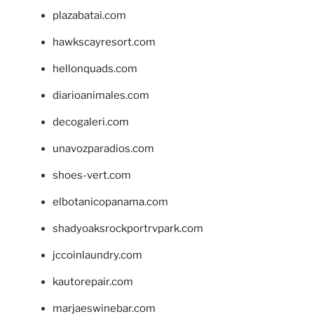
plazabatai.com
hawkscayresort.com
hellonquads.com
diarioanimales.com
decogaleri.com
unavozparadios.com
shoes-vert.com
elbotanicopanama.com
shadyoaksrockportrvpark.com
jccoinlaundry.com
kautorepair.com
marjaeswinebar.com