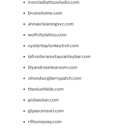
ironcladtattoostudio.com
bruinshome.com
annascleaningsvc.com
wolfcitytattoo.com
oysterbayturkeytrot.com
lafronterarestauranteybar.com
lilyandrosetearoom.com
olivesburgberrypatch.com
theslushkids.com
giobastian.com
glpascensori.com
rifloorepoxy.com