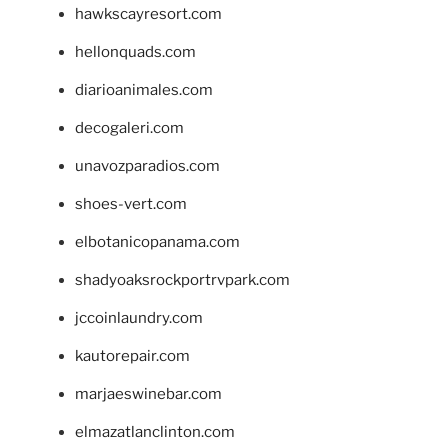
hawkscayresort.com
hellonquads.com
diarioanimales.com
decogaleri.com
unavozparadios.com
shoes-vert.com
elbotanicopanama.com
shadyoaksrockportrvpark.com
jccoinlaundry.com
kautorepair.com
marjaeswinebar.com
elmazatlanclinton.com