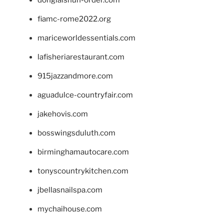
fiamc-rome2022.org
mariceworldessentials.com
lafisheriarestaurant.com
915jazzandmore.com
aguadulce-countryfair.com
jakehovis.com
bosswingsduluth.com
birminghamautocare.com
tonyscountrykitchen.com
jbellasnailspa.com
mychaihouse.com