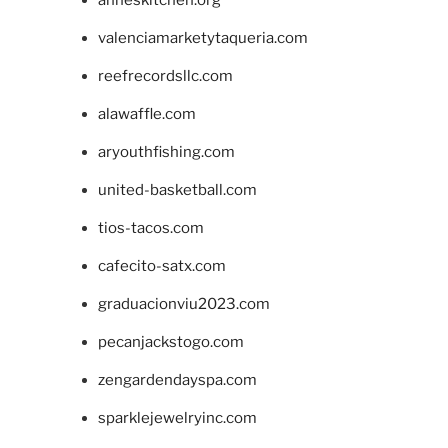
anneskitchen.org
valenciamarketytaqueria.com
reefrecordsllc.com
alawaffle.com
aryouthfishing.com
united-basketball.com
tios-tacos.com
cafecito-satx.com
graduacionviu2023.com
pecanjackstogo.com
zengardendayspa.com
sparklejewelryinc.com