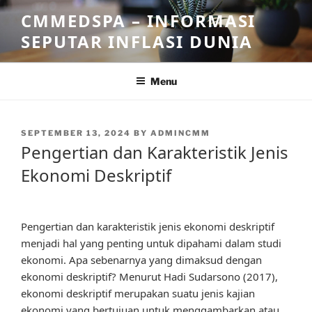
Skip
CMMEDSPA – INFORMASI
to
SEPUTAR INFLASI DUNIA
content
Menu
POSTED
SEPTEMBER 13, 2024
BY
ADMINCMM
ON
Pengertian dan Karakteristik Jenis
Ekonomi Deskriptif
Pengertian dan karakteristik jenis ekonomi deskriptif
menjadi hal yang penting untuk dipahami dalam studi
ekonomi. Apa sebenarnya yang dimaksud dengan
ekonomi deskriptif? Menurut Hadi Sudarsono (2017),
ekonomi deskriptif merupakan suatu jenis kajian
ekonomi yang bertujuan untuk menggambarkan atau