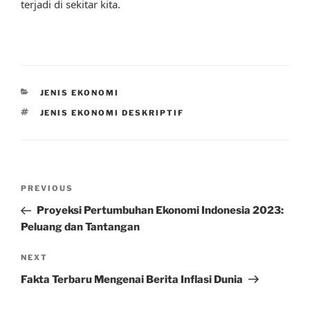
terjadi di sekitar kita.
CATEGORIES
JENIS EKONOMI
TAGS
JENIS EKONOMI DESKRIPTIF
Post
Previous
PREVIOUS
navigation
Post
Proyeksi Pertumbuhan Ekonomi Indonesia 2023:
Peluang dan Tantangan
Next
NEXT
Post
Fakta Terbaru Mengenai Berita Inflasi Dunia