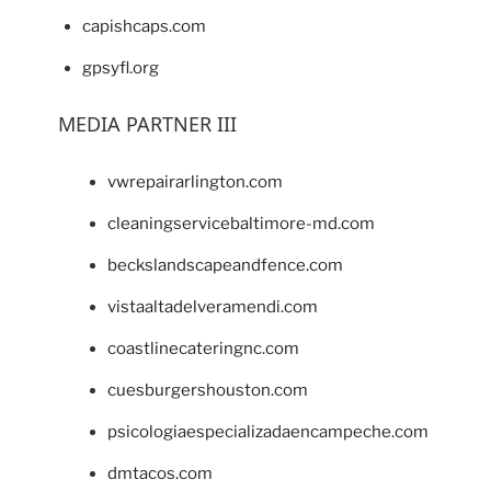
capishcaps.com
gpsyfl.org
MEDIA PARTNER III
vwrepairarlington.com
cleaningservicebaltimore-md.com
beckslandscapeandfence.com
vistaaltadelveramendi.com
coastlinecateringnc.com
cuesburgershouston.com
psicologiaespecializadaencampeche.com
dmtacos.com