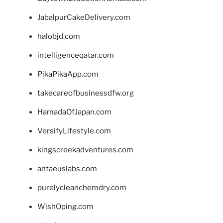
JabalpurCakeDelivery.com
halobjd.com
intelligenceqatar.com
PikaPikaApp.com
takecareofbusinessdfw.org
HamadaOfJapan.com
VersifyLifestyle.com
kingscreekadventures.com
antaeuslabs.com
purelycleanchemdry.com
WishOping.com