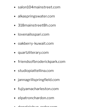
salon104mainstreet.com
alkaspringswater.com
318mainstreet8h.com
lovenailsspari.com
oakberry-kuwait.com
quartzliterary.com
friendsofbroderickpark.com
studiopiattellina.com
jannagrillspringfield.com
fujiyamacharleston.com
elpatronchardon.com
donglaishun-order.com