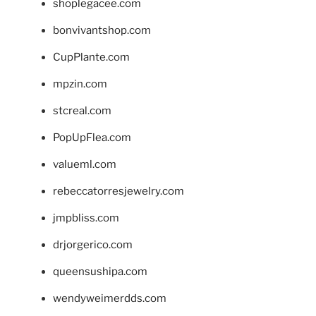
shoplegacee.com
bonvivantshop.com
CupPlante.com
mpzin.com
stcreal.com
PopUpFlea.com
valueml.com
rebeccatorresjewelry.com
jmpbliss.com
drjorgerico.com
queensushipa.com
wendyweimerdds.com