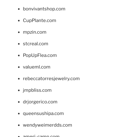
bonvivantshop.com
CupPlante.com
mpzin.com
stcreal.com
PopUpFlea.com
valueml.com
rebeccatorresjewelry.com
jmpbliss.com
drjorgerico.com
queensushipa.com
wendyweimerdds.com
ameri-camp.com