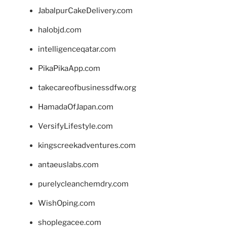
JabalpurCakeDelivery.com
halobjd.com
intelligenceqatar.com
PikaPikaApp.com
takecareofbusinessdfw.org
HamadaOfJapan.com
VersifyLifestyle.com
kingscreekadventures.com
antaeuslabs.com
purelycleanchemdry.com
WishOping.com
shoplegacee.com