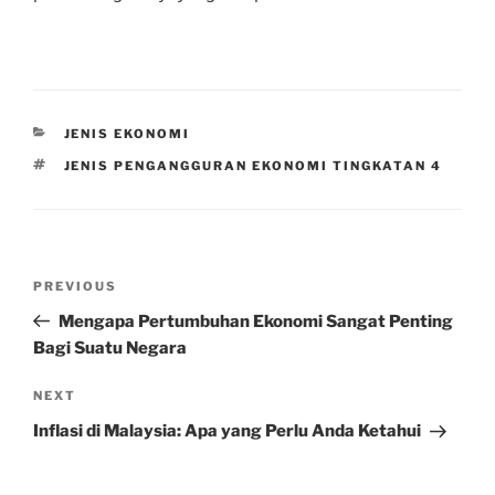
CATEGORIES
JENIS EKONOMI
TAGS
JENIS PENGANGGURAN EKONOMI TINGKATAN 4
Post
Previous
PREVIOUS
navigation
Post
Mengapa Pertumbuhan Ekonomi Sangat Penting
Bagi Suatu Negara
Next
NEXT
Post
Inflasi di Malaysia: Apa yang Perlu Anda Ketahui