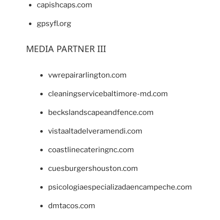
capishcaps.com
gpsyfl.org
MEDIA PARTNER III
vwrepairarlington.com
cleaningservicebaltimore-md.com
beckslandscapeandfence.com
vistaaltadelveramendi.com
coastlinecateringnc.com
cuesburgershouston.com
psicologiaespecializadaencampeche.com
dmtacos.com