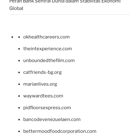
Peran Bank Sentral Dunia dalam Stabilitas Ekonomi
Global
okhealthcareers.com
theintexperience.com
unboundedthefilm.com
catfriends-bg.org
marianlives.org
waywardtees.com
pidfloorsexpress.com
bancodevenezuelaen.com
bettermoodfoodcorporation.com