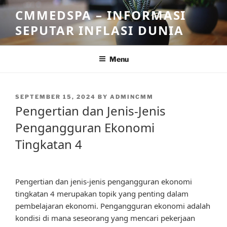
Skip
CMMEDSPA – INFORMASI
to
SEPUTAR INFLASI DUNIA
content
Menu
POSTED
SEPTEMBER 15, 2024
BY
ADMINCMM
ON
Pengertian dan Jenis-Jenis
Pengangguran Ekonomi
Tingkatan 4
Pengertian dan jenis-jenis pengangguran ekonomi
tingkatan 4 merupakan topik yang penting dalam
pembelajaran ekonomi. Pengangguran ekonomi adalah
kondisi di mana seseorang yang mencari pekerjaan