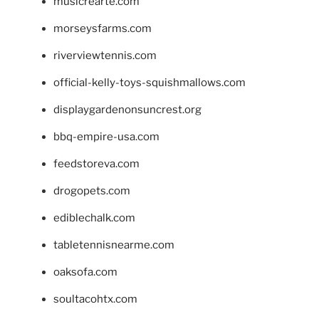
musicrearte.com
morseysfarms.com
riverviewtennis.com
official-kelly-toys-squishmallows.com
displaygardenonsuncrest.org
bbq-empire-usa.com
feedstoreva.com
drogopets.com
ediblechalk.com
tabletennisnearme.com
oaksofa.com
soultacohtx.com