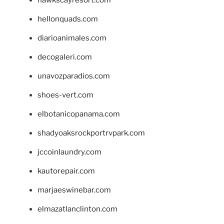
hawkscayresort.com
hellonquads.com
diarioanimales.com
decogaleri.com
unavozparadios.com
shoes-vert.com
elbotanicopanama.com
shadyoaksrockportrvpark.com
jccoinlaundry.com
kautorepair.com
marjaeswinebar.com
elmazatlanclinton.com