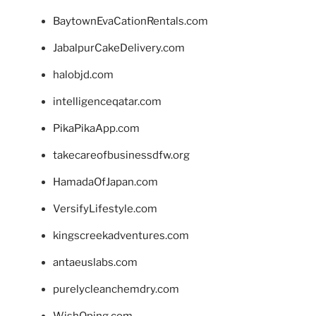
BaytownEvaCationRentals.com
JabalpurCakeDelivery.com
halobjd.com
intelligenceqatar.com
PikaPikaApp.com
takecareofbusinessdfw.org
HamadaOfJapan.com
VersifyLifestyle.com
kingscreekadventures.com
antaeuslabs.com
purelycleanchemdry.com