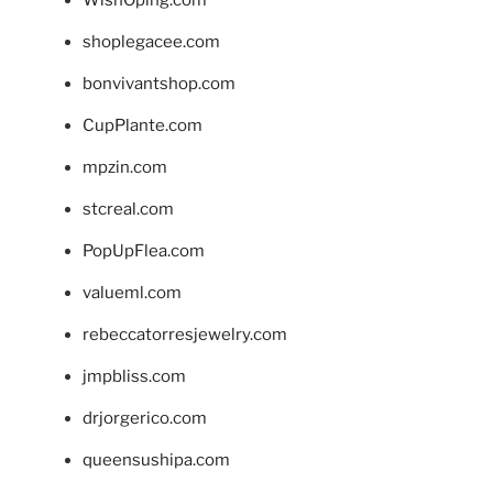
WishOping.com
shoplegacee.com
bonvivantshop.com
CupPlante.com
mpzin.com
stcreal.com
PopUpFlea.com
valueml.com
rebeccatorresjewelry.com
jmpbliss.com
drjorgerico.com
queensushipa.com