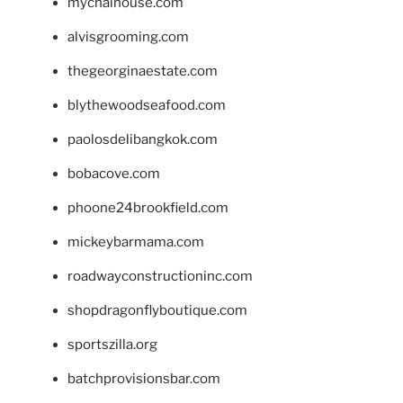
mychaihouse.com
alvisgrooming.com
thegeorginaestate.com
blythewoodseafood.com
paolosdelibangkok.com
bobacove.com
phoone24brookfield.com
mickeybarmama.com
roadwayconstructioninc.com
shopdragonflyboutique.com
sportszilla.org
batchprovisionsbar.com