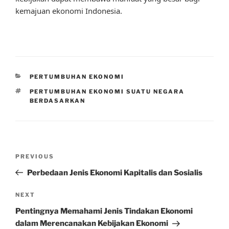
kemajuan ekonomi Indonesia.
CATEGORIES
PERTUMBUHAN EKONOMI
TAGS
PERTUMBUHAN EKONOMI SUATU NEGARA
BERDASARKAN
Post
Previous
PREVIOUS
navigation
Post
Perbedaan Jenis Ekonomi Kapitalis dan Sosialis
Next
NEXT
Post
Pentingnya Memahami Jenis Tindakan Ekonomi
dalam Merencanakan Kebijakan Ekonomi