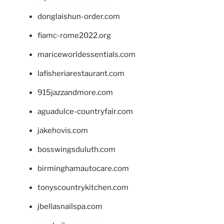
donglaishun-order.com
fiamc-rome2022.org
mariceworldessentials.com
lafisheriarestaurant.com
915jazzandmore.com
aguadulce-countryfair.com
jakehovis.com
bosswingsduluth.com
birminghamautocare.com
tonyscountrykitchen.com
jbellasnailspa.com