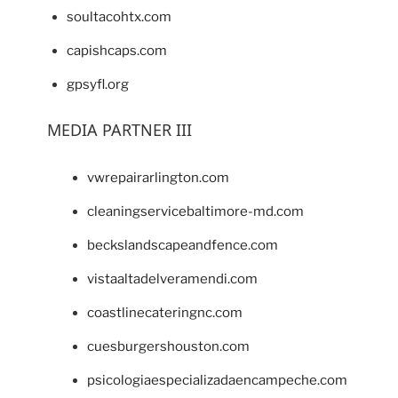
soultacohtx.com
capishcaps.com
gpsyfl.org
MEDIA PARTNER III
vwrepairarlington.com
cleaningservicebaltimore-md.com
beckslandscapeandfence.com
vistaaltadelveramendi.com
coastlinecateringnc.com
cuesburgershouston.com
psicologiaespecializadaencampeche.com