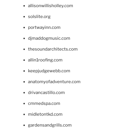
allisonwillisholley.com
solslite.org
portwayinn.com
djmaddogmusic.com
thesoundarchitects.com
allin1roofing.com
keepjudgewebb.com
anatomyofadventure.com
drivancastillo.com
cmmedspa.com
midletontkd.com
gardensandgrills.com