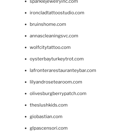
sparklejewelryinc.com
ironcladtattoostudio.com
bruinshome.com
annascleaningsvc.com
wolfcitytattoo.com
oysterbayturkeytrot.com
lafronterarestauranteybar.com
lilyandrosetearoom.com
olivesburgberrypatch.com
theslushkids.com
giobastian.com
glpascensori.com