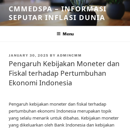
Skip
CMMEDSPA – INFORMASI
to
SEPUTAR INFLASI DUNIA
content
Menu
POSTED
JANUARY 30, 2025
BY
ADMINCMM
ON
Pengaruh Kebijakan Moneter dan
Fiskal terhadap Pertumbuhan
Ekonomi Indonesia
Pengaruh kebijakan moneter dan fiskal terhadap
pertumbuhan ekonomi Indonesia merupakan topik
yang selalu menarik untuk dibahas. Kebijakan moneter
yang dikeluarkan oleh Bank Indonesia dan kebijakan