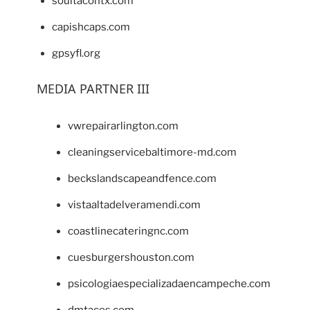
soultacohtx.com
capishcaps.com
gpsyfl.org
MEDIA PARTNER III
vwrepairarlington.com
cleaningservicebaltimore-md.com
beckslandscapeandfence.com
vistaaltadelveramendi.com
coastlinecateringnc.com
cuesburgershouston.com
psicologiaespecializadaencampeche.com
dmtacos.com