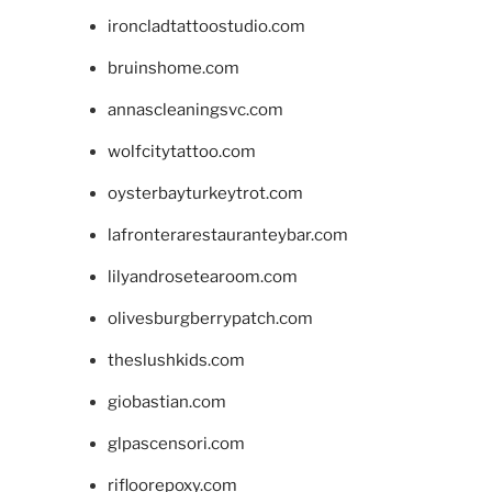
ironcladtattoostudio.com
bruinshome.com
annascleaningsvc.com
wolfcitytattoo.com
oysterbayturkeytrot.com
lafronterarestauranteybar.com
lilyandrosetearoom.com
olivesburgberrypatch.com
theslushkids.com
giobastian.com
glpascensori.com
rifloorepoxy.com