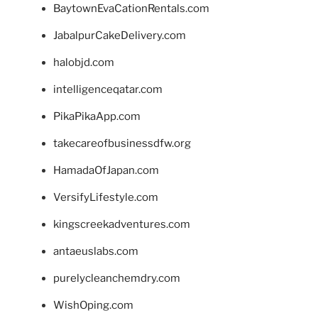
BaytownEvaCationRentals.com
JabalpurCakeDelivery.com
halobjd.com
intelligenceqatar.com
PikaPikaApp.com
takecareofbusinessdfw.org
HamadaOfJapan.com
VersifyLifestyle.com
kingscreekadventures.com
antaeuslabs.com
purelycleanchemdry.com
WishOping.com