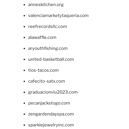
anneskitchen.org
valenciamarketytaqueria.com
reefrecordsllc.com
alawaffle.com
aryouthfishing.com
united-basketball.com
tios-tacos.com
cafecito-satx.com
graduacionviu2023.com
pecanjackstogo.com
zengardendayspa.com
sparklejewelryinc.com