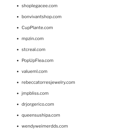
shoplegacee.com
bonvivantshop.com
CupPlante.com
mpzin.com
stcreal.com
PopUpFlea.com
valueml.com
rebeccatorresjewelry.com
jmpbliss.com
drjorgerico.com
queensushipa.com
wendyweimerdds.com