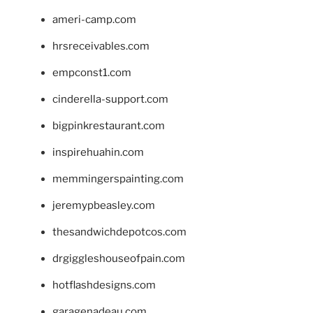
ameri-camp.com
hrsreceivables.com
empconst1.com
cinderella-support.com
bigpinkrestaurant.com
inspirehuahin.com
memmingerspainting.com
jeremypbeasley.com
thesandwichdepotcos.com
drgiggleshouseofpain.com
hotflashdesigns.com
garagenadeau.com