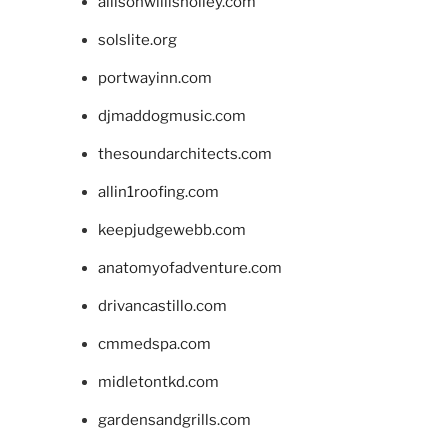
allisonwillisholley.com
solslite.org
portwayinn.com
djmaddogmusic.com
thesoundarchitects.com
allin1roofing.com
keepjudgewebb.com
anatomyofadventure.com
drivancastillo.com
cmmedspa.com
midletontkd.com
gardensandgrills.com