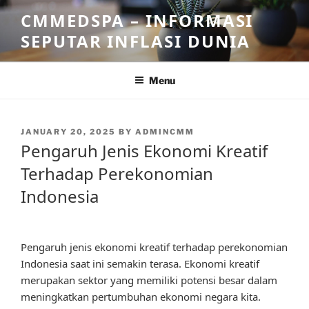
Skip
CMMEDSPA – INFORMASI
to
SEPUTAR INFLASI DUNIA
content
Menu
POSTED
JANUARY 20, 2025
BY
ADMINCMM
ON
Pengaruh Jenis Ekonomi Kreatif
Terhadap Perekonomian
Indonesia
Pengaruh jenis ekonomi kreatif terhadap perekonomian
Indonesia saat ini semakin terasa. Ekonomi kreatif
merupakan sektor yang memiliki potensi besar dalam
meningkatkan pertumbuhan ekonomi negara kita.