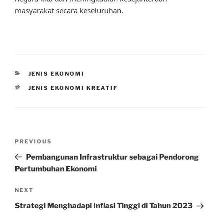
masyarakat secara keseluruhan.
CATEGORIES
JENIS EKONOMI
TAGS
JENIS EKONOMI KREATIF
Post
Previous
PREVIOUS
navigation
Post
Pembangunan Infrastruktur sebagai Pendorong
Pertumbuhan Ekonomi
Next
NEXT
Post
Strategi Menghadapi Inflasi Tinggi di Tahun 2023