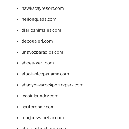
hawkscayresort.com
hellonquads.com
diarioanimales.com
decogaleri.com
unavozparadios.com
shoes-vert.com
elbotanicopanama.com
shadyoaksrockportrvpark.com
jccoinlaundry.com
kautorepair.com
marjaeswinebar.com
elmazatlanclinton.com