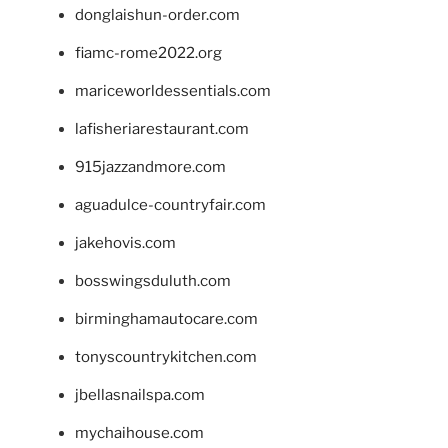
donglaishun-order.com
fiamc-rome2022.org
mariceworldessentials.com
lafisheriarestaurant.com
915jazzandmore.com
aguadulce-countryfair.com
jakehovis.com
bosswingsduluth.com
birminghamautocare.com
tonyscountrykitchen.com
jbellasnailspa.com
mychaihouse.com