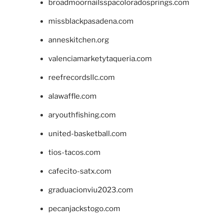
broadmoornailsspacoloradosprings.com
missblackpasadena.com
anneskitchen.org
valenciamarketytaqueria.com
reefrecordsllc.com
alawaffle.com
aryouthfishing.com
united-basketball.com
tios-tacos.com
cafecito-satx.com
graduacionviu2023.com
pecanjackstogo.com