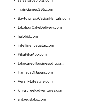
salesforceblogs.com
TrainGames365.com
BaytownEvaCationRentals.com
JabalpurCakeDelivery.com
halobjd.com
intelligenceqatar.com
PikaPikaApp.com
takecareofbusinessdfw.org
HamadaOfJapan.com
VersifyLifestyle.com
kingscreekadventures.com
antaeuslabs.com