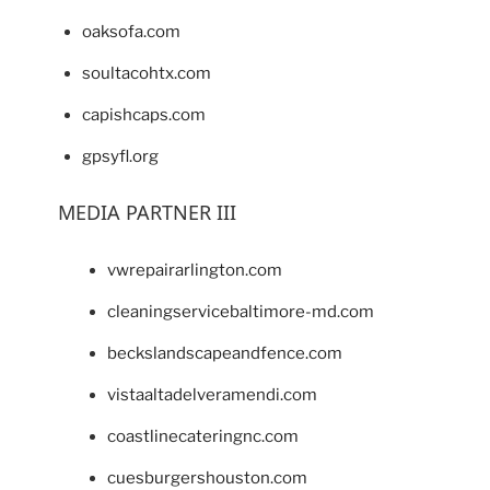
oaksofa.com
soultacohtx.com
capishcaps.com
gpsyfl.org
MEDIA PARTNER III
vwrepairarlington.com
cleaningservicebaltimore-md.com
beckslandscapeandfence.com
vistaaltadelveramendi.com
coastlinecateringnc.com
cuesburgershouston.com