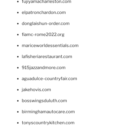
fujiyamacharleston.com
elpatronchardon.com
donglaishun-order.com
fiamc-rome2022.org
mariceworldessentials.com
lafisheriarestaurant.com
915jazzandmore.com
aguadulce-countryfair.com
jakehovis.com
bosswingsduluth.com
birminghamautocare.com
tonyscountrykitchen.com