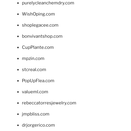
purelycleanchemdry.com
WishOping.com
shoplegacee.com
bonvivantshop.com
CupPlante.com
mpzin.com
stcreal.com
PopUpFlea.com
valueml.com
rebeccatorresjewelry.com
jmpbliss.com
drjorgerico.com