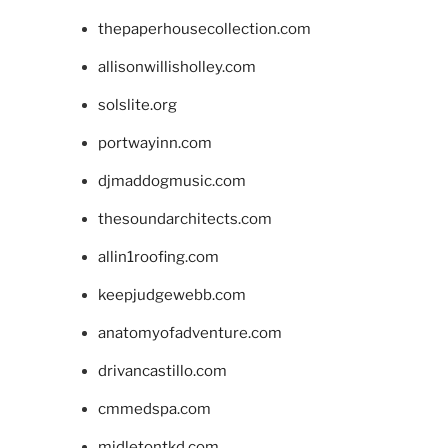
thepaperhousecollection.com
allisonwillisholley.com
solslite.org
portwayinn.com
djmaddogmusic.com
thesoundarchitects.com
allin1roofing.com
keepjudgewebb.com
anatomyofadventure.com
drivancastillo.com
cmmedspa.com
midletontkd.com