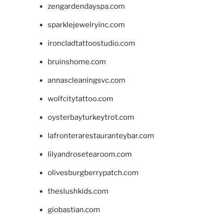
zengardendayspa.com
sparklejewelryinc.com
ironcladtattoostudio.com
bruinshome.com
annascleaningsvc.com
wolfcitytattoo.com
oysterbayturkeytrot.com
lafronterarestauranteybar.com
lilyandrosetearoom.com
olivesburgberrypatch.com
theslushkids.com
giobastian.com