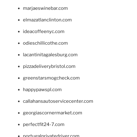
marjaeswinebar.com
elmazatlanclinton.com
ideacoffeenyc.com
odieschillicothe.com
lacantinitagalesburg.com
pizzadeliverybristol.com
greenstarsmogcheck.com
happypawspl.com
callahansautoservicecenter.com
georgiascornermarket.com
perfectfit24-7.com
portugalprivatedriver.com