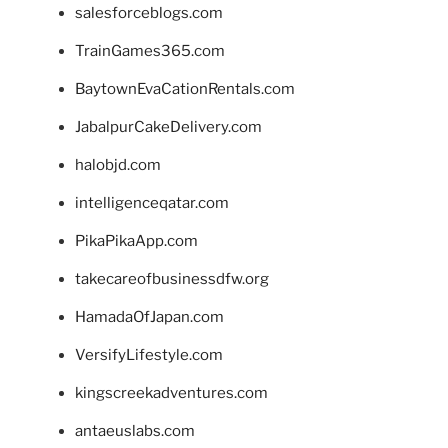
salesforceblogs.com
TrainGames365.com
BaytownEvaCationRentals.com
JabalpurCakeDelivery.com
halobjd.com
intelligenceqatar.com
PikaPikaApp.com
takecareofbusinessdfw.org
HamadaOfJapan.com
VersifyLifestyle.com
kingscreekadventures.com
antaeuslabs.com