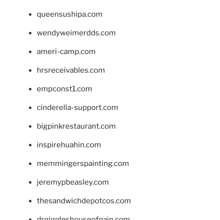
queensushipa.com
wendyweimerdds.com
ameri-camp.com
hrsreceivables.com
empconst1.com
cinderella-support.com
bigpinkrestaurant.com
inspirehuahin.com
memmingerspainting.com
jeremypbeasley.com
thesandwichdepotcos.com
drgiggleshouseofpain.com