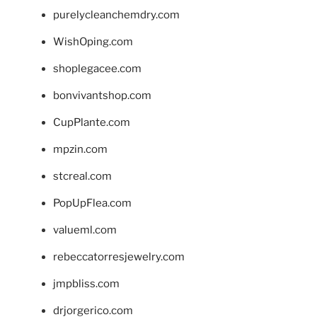
purelycleanchemdry.com
WishOping.com
shoplegacee.com
bonvivantshop.com
CupPlante.com
mpzin.com
stcreal.com
PopUpFlea.com
valueml.com
rebeccatorresjewelry.com
jmpbliss.com
drjorgerico.com