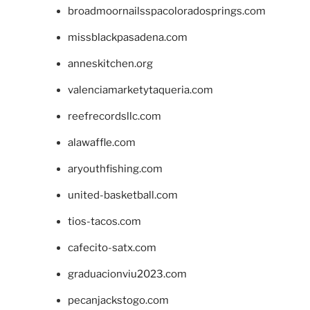
broadmoornailsspacoloradosprings.com
missblackpasadena.com
anneskitchen.org
valenciamarketytaqueria.com
reefrecordsllc.com
alawaffle.com
aryouthfishing.com
united-basketball.com
tios-tacos.com
cafecito-satx.com
graduacionviu2023.com
pecanjackstogo.com