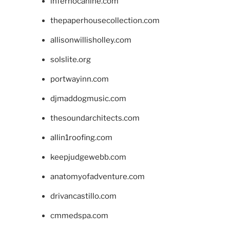
infernocanine.com
thepaperhousecollection.com
allisonwillisholley.com
solslite.org
portwayinn.com
djmaddogmusic.com
thesoundarchitects.com
allin1roofing.com
keepjudgewebb.com
anatomyofadventure.com
drivancastillo.com
cmmedspa.com