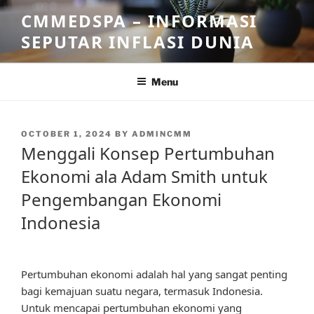
Skip
CMMEDSPA – INFORMASI
to
SEPUTAR INFLASI DUNIA
content
Menu
POSTED
OCTOBER 1, 2024
BY
ADMINCMM
ON
Menggali Konsep Pertumbuhan
Ekonomi ala Adam Smith untuk
Pengembangan Ekonomi
Indonesia
Pertumbuhan ekonomi adalah hal yang sangat penting
bagi kemajuan suatu negara, termasuk Indonesia.
Untuk mencapai pertumbuhan ekonomi yang