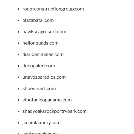
roderconstructiongroup.com
plazabatai.com
hawkscayresort.com
hellonquads.com
diarioanimales.com
decogaleri.com
unavozparadios.com
shoes-vert.com
elbotanicopanama.com
shadyoaksrockportrvpark.com
jccoinlaundry.com
kautorepair.com