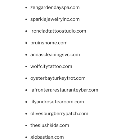
zengardendayspa.com
sparklejewelryinc.com
ironcladtattoostudio.com
bruinshome.com
annascleaningsvc.com
wolfcitytattoo.com
oysterbayturkeytrot.com
lafronterarestauranteybar.com
lilyandrosetearoom.com
olivesburgberrypatch.com
theslushkids.com
giobastian.com