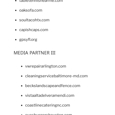
tabletennisnearme.com
oaksofa.com
soultacohtx.com
capishcaps.com
gpsyfl.org
MEDIA PARTNER III
vwrepairarlington.com
cleaningservicebaltimore-md.com
beckslandscapeandfence.com
vistaaltadelveramendi.com
coastlinecateringnc.com