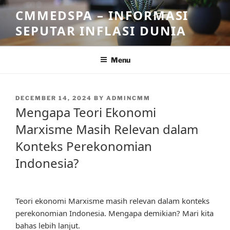
Skip
CMMEDSPA – INFORMASI
to
SEPUTAR INFLASI DUNIA
content
Menu
POSTED
DECEMBER 14, 2024
BY
ADMINCMM
ON
Mengapa Teori Ekonomi
Marxisme Masih Relevan dalam
Konteks Perekonomian
Indonesia?
Teori ekonomi Marxisme masih relevan dalam konteks
perekonomian Indonesia. Mengapa demikian? Mari kita
bahas lebih lanjut.