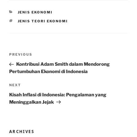
CATEGORIES
JENIS EKONOMI
TAGS
JENIS TEORI EKONOMI
Post
Previous
PREVIOUS
navigation
Post
Kontribusi Adam Smith dalam Mendorong
Pertumbuhan Ekonomi di Indonesia
Next
NEXT
Post
Kisah Inflasi di Indonesia: Pengalaman yang
Meninggalkan Jejak
ARCHIVES