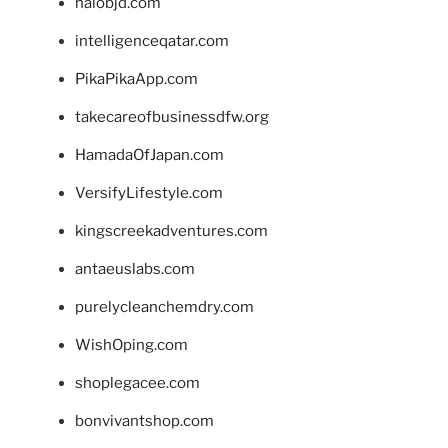
halobjd.com
intelligenceqatar.com
PikaPikaApp.com
takecareofbusinessdfw.org
HamadaOfJapan.com
VersifyLifestyle.com
kingscreekadventures.com
antaeuslabs.com
purelycleanchemdry.com
WishOping.com
shoplegacee.com
bonvivantshop.com