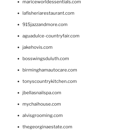
mariceworldessentials.com
lafisheriarestaurant.com
915jazzandmore.com
aguadulce-countryfair.com
jakehovis.com
bosswingsduluth.com
birminghamautocare.com
tonyscountrykitchen.com
jbellasnailspa.com
mychaihouse.com
alvisgrooming.com
thegeorginaestate.com