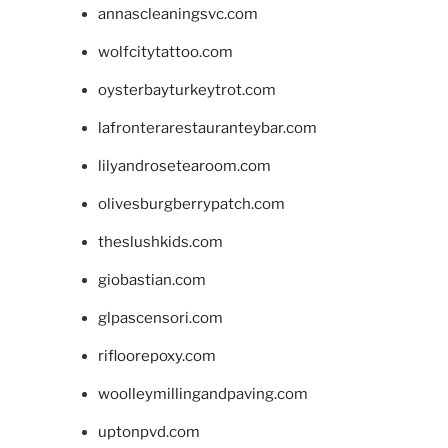
annascleaningsvc.com
wolfcitytattoo.com
oysterbayturkeytrot.com
lafronterarestauranteybar.com
lilyandrosetearoom.com
olivesburgberrypatch.com
theslushkids.com
giobastian.com
glpascensori.com
rifloorepoxy.com
woolleymillingandpaving.com
uptonpvd.com