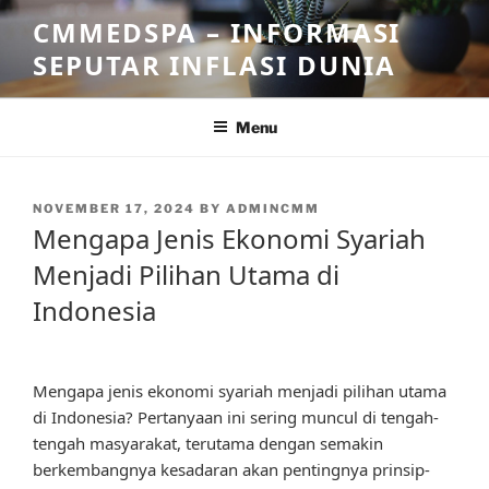
Skip
CMMEDSPA – INFORMASI
to
SEPUTAR INFLASI DUNIA
content
Menu
POSTED
NOVEMBER 17, 2024
BY
ADMINCMM
ON
Mengapa Jenis Ekonomi Syariah
Menjadi Pilihan Utama di
Indonesia
Mengapa jenis ekonomi syariah menjadi pilihan utama
di Indonesia? Pertanyaan ini sering muncul di tengah-
tengah masyarakat, terutama dengan semakin
berkembangnya kesadaran akan pentingnya prinsip-