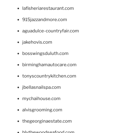
lafisheriarestaurant.com
915jazzandmore.com
aguadulce-countryfair.com
jakehovis.com
bosswingsduluth.com
birminghamautocare.com
tonyscountrykitchen.com
jbellasnailspa.com
mychaihouse.com
alvisgrooming.com
thegeorginaestate.com
blythewoodseafood.com