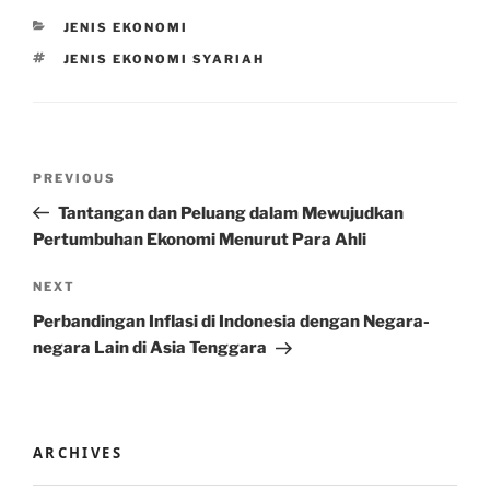
CATEGORIES
JENIS EKONOMI
TAGS
JENIS EKONOMI SYARIAH
Post
Previous
PREVIOUS
navigation
Post
Tantangan dan Peluang dalam Mewujudkan
Pertumbuhan Ekonomi Menurut Para Ahli
Next
NEXT
Post
Perbandingan Inflasi di Indonesia dengan Negara-
negara Lain di Asia Tenggara
ARCHIVES