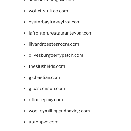
wolfcitytattoo.com
oysterbayturkeytrot.com
lafronterarestauranteybar.com
lilyandrosetearoom.com
olivesburgberrypatch.com
theslushkids.com
giobastian.com
glpascensori.com
rifloorepoxy.com
woolleymillingandpaving.com
uptonpvd.com