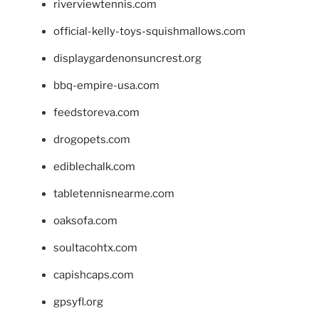
riverviewtennis.com
official-kelly-toys-squishmallows.com
displaygardenonsuncrest.org
bbq-empire-usa.com
feedstoreva.com
drogopets.com
ediblechalk.com
tabletennisnearme.com
oaksofa.com
soultacohtx.com
capishcaps.com
gpsyfl.org