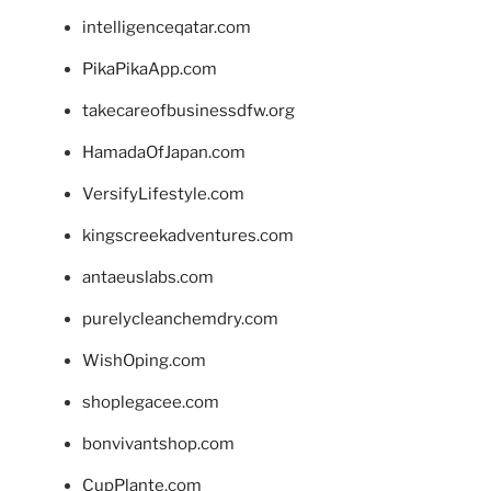
intelligenceqatar.com
PikaPikaApp.com
takecareofbusinessdfw.org
HamadaOfJapan.com
VersifyLifestyle.com
kingscreekadventures.com
antaeuslabs.com
purelycleanchemdry.com
WishOping.com
shoplegacee.com
bonvivantshop.com
CupPlante.com