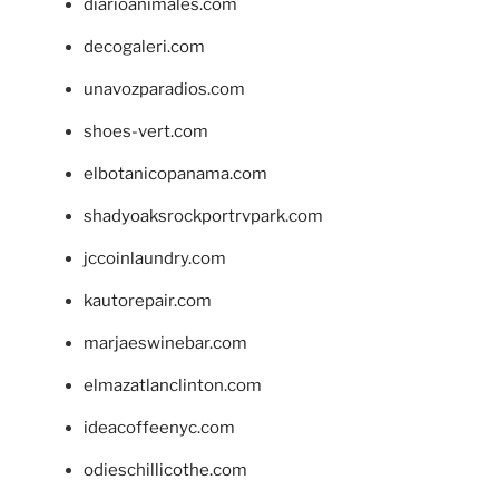
diarioanimales.com
decogaleri.com
unavozparadios.com
shoes-vert.com
elbotanicopanama.com
shadyoaksrockportrvpark.com
jccoinlaundry.com
kautorepair.com
marjaeswinebar.com
elmazatlanclinton.com
ideacoffeenyc.com
odieschillicothe.com