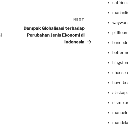
catfrien
marianli
NEXT
Next
wayward
Post
Dampak Globalisasi terhadap
pidfloo
i
Perubahan Jenis Ekonomi di
Indonesia
bancode
betterm
hingsto
choosea
hoverbo
alaskapo
stsmp.o
manoel
mandelae