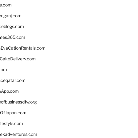
ns.com
yoganj.com
rceblogs.com
ames365.com
EvaCationRentals.com
rCakeDelivery.com
.com
enceqatar.com
aApp.com
eofbusinessdfw.org
OfJapan.com
ifestyle.com
eekadventures.com