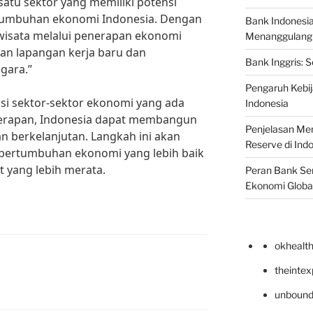
satu sektor yang memiliki potensi
umbuhan ekonomi Indonesia. Dengan
Bank Indonesi
isata melalui penerapan ekonomi
Menanggulangi I
kan lapangan kerja baru dan
Bank Inggris: 
gara.”
Pengaruh Kebij
i sektor-sektor ekonomi yang ada
Indonesia
terapan, Indonesia dapat membangun
Penjelasan Men
n berkelanjutan. Langkah ini akan
Reserve di Ind
ertumbuhan ekonomi yang lebih baik
 yang lebih merata.
Peran Bank Sen
Ekonomi Globa
okhealt
theinte
unbound