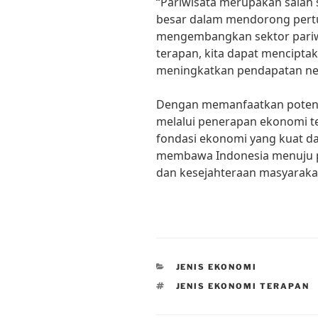
“Pariwisata merupakan salah 
besar dalam mendorong pert
mengembangkan sektor pariw
terapan, kita dapat mencipta
meningkatkan pendapatan ne
Dengan memanfaatkan potens
melalui penerapan ekonomi 
fondasi ekonomi yang kuat da
membawa Indonesia menuju p
dan kesejahteraan masyarakat
CATEGORIES
JENIS EKONOMI
TAGS
JENIS EKONOMI TERAPAN