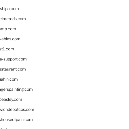
shipa.com
eimerdds.com
camp.com
ivables.com
st1.com
la-support.com
estaurant.com
uahin.com
erspainting.com
beasley.com
wichdepotcos.com
eshouseofpain.com