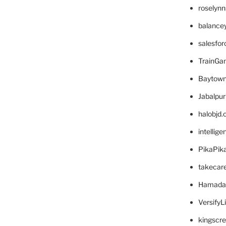
roselyn
balance
salesfo
TrainG
Baytown
Jabalpu
halobjd
intellig
PikaPik
takecar
Hamada
VersifyL
kingscr