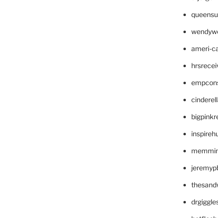
queensu
wendyw
ameri-
hrsrece
empcon
cinderel
bigpinkr
inspireh
memming
jeremyp
thesand
drgiggl