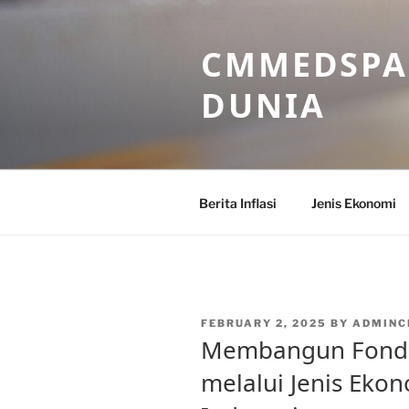
Skip
to
CMMEDSPA 
content
DUNIA
Berita Inflasi
Jenis Ekonomi
POSTED
FEBRUARY 2, 2025
BY
ADMIN
ON
Membangun Fonda
melalui Jenis Ekon