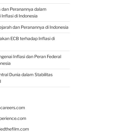
a dan Peranannya dalam
nflasi di Indonesia
Sejarah dan Peranannya di Indonesia
akan ECB terhadap Inflasi di
genai Inflasi dan Peran Federal
onesia
tral Dunia dalam Stabilitas
l
hcareers.com
xperience.com
edthefilm.com