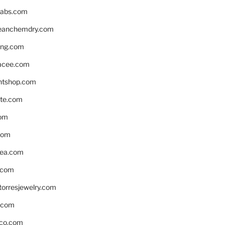
labs.com
leanchemdry.com
ing.com
acee.com
ntshop.com
te.com
om
com
ea.com
.com
torresjewelry.com
s.com
ico.com