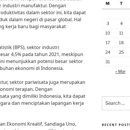
M
T
 industri manufaktur. Dengan
duktivitas dalam sektor ini, kita dapat
uk dalam negeri di pasar global. Hal
3
4
g kerja baru bagi masyarakat
10
11
17
18
stik (BPS), sektor industri
24
25
esar 4,5% pada tahun 2021, meskipun
 ini menunjukkan potensi besar sektor
31
buhan ekonomi di Indonesia.
« Mar
ktur, sektor pariwisata juga merupakan
ekonomi terapan. Dengan
ta yang dimiliki Indonesia, kita dapat
Search
gara dan menciptakan lapangan kerja
for:
an Ekonomi Kreatif, Sandiaga Uno,
RECENT POST