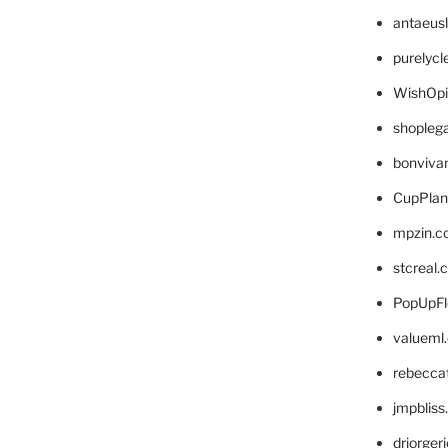
antaeus
purelyc
WishOp
shopleg
bonviva
CupPlan
mpzin.c
stcreal.
PopUpFl
valueml
rebecca
jmpblis
drjorger