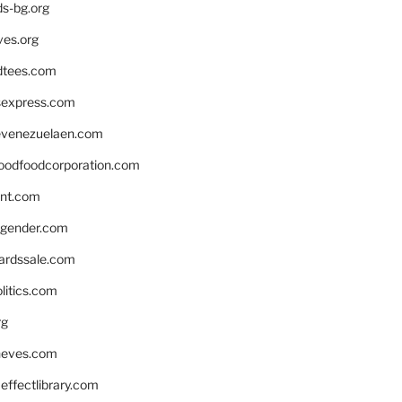
ds-bg.org
ves.org
tees.com
rsexpress.com
venezuelaen.com
oodfoodcorporation.com
nnt.com
gender.com
ardssale.com
litics.com
rg
neves.com
ffectlibrary.com