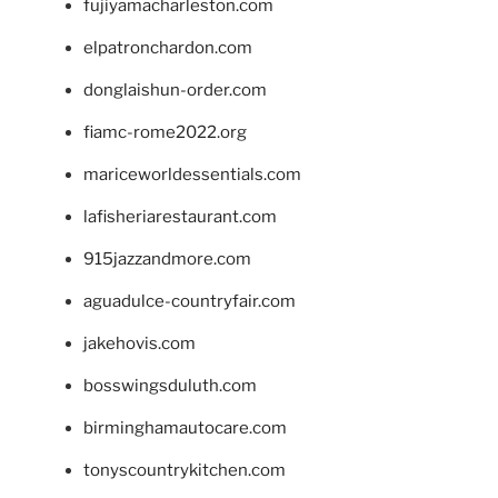
fujiyamacharleston.com
elpatronchardon.com
donglaishun-order.com
fiamc-rome2022.org
mariceworldessentials.com
lafisheriarestaurant.com
915jazzandmore.com
aguadulce-countryfair.com
jakehovis.com
bosswingsduluth.com
birminghamautocare.com
tonyscountrykitchen.com