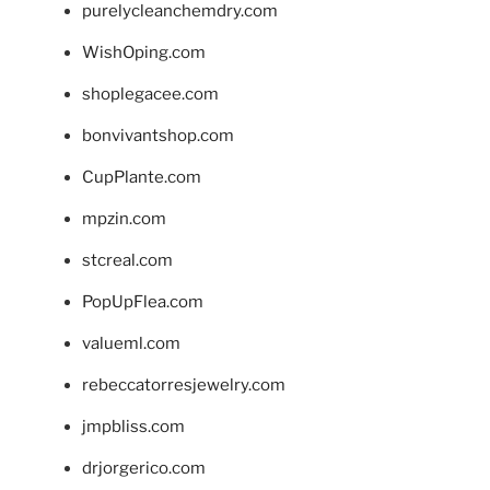
purelycleanchemdry.com
WishOping.com
shoplegacee.com
bonvivantshop.com
CupPlante.com
mpzin.com
stcreal.com
PopUpFlea.com
valueml.com
rebeccatorresjewelry.com
jmpbliss.com
drjorgerico.com