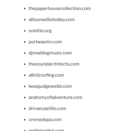
thepaperhousecollection.com
allisonwillisholley.com
solslite.org
portwayinn.com
djmaddogmusic.com
thesoundarchitects.com
allin1roofing.com
keepjudgewebb.com
anatomyofadventure.com
drivancastillo.com
cmmedspa.com
midletontkd.com