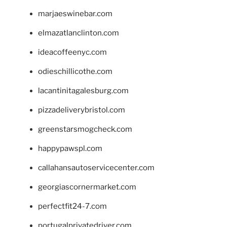
marjaeswinebar.com
elmazatlanclinton.com
ideacoffeenyc.com
odieschillicothe.com
lacantinitagalesburg.com
pizzadeliverybristol.com
greenstarsmogcheck.com
happypawspl.com
callahansautoservicecenter.com
georgiascornermarket.com
perfectfit24-7.com
portugalprivatedriver.com