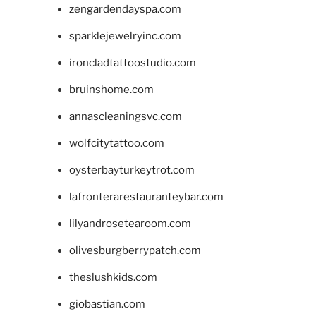
zengardendayspa.com
sparklejewelryinc.com
ironcladtattoostudio.com
bruinshome.com
annascleaningsvc.com
wolfcitytattoo.com
oysterbayturkeytrot.com
lafronterarestauranteybar.com
lilyandrosetearoom.com
olivesburgberrypatch.com
theslushkids.com
giobastian.com