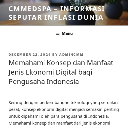
Skip
CMMEDSPA – INFORMASI
to
SEPUTAR INFLASI DUNIA
content
Menu
POSTED
DECEMBER 22, 2024
BY
ADMINCMM
ON
Memahami Konsep dan Manfaat
Jenis Ekonomi Digital bagi
Pengusaha Indonesia
Seiring dengan perkembangan teknologi yang semakin
pesat, konsep ekonomi digital menjadi semakin penting
untuk dipahami oleh para pengusaha di Indonesia.
Memahami konsep dan manfaat dari jenis ekonomi