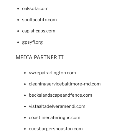
oaksofa.com
soultacohtx.com
capishcaps.com
gpsyfl.org
MEDIA PARTNER III
vwrepairarlington.com
cleaningservicebaltimore-md.com
beckslandscapeandfence.com
vistaaltadelveramendi.com
coastlinecateringnc.com
cuesburgershouston.com