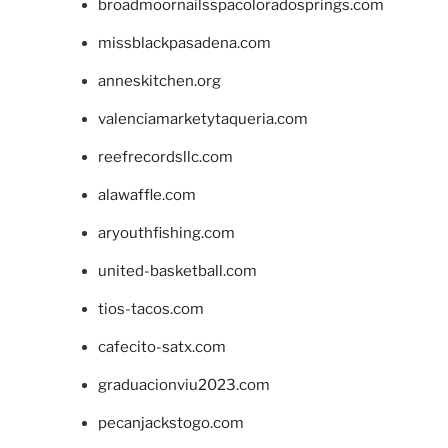
broadmoornailsspacoloradosprings.com
missblackpasadena.com
anneskitchen.org
valenciamarketytaqueria.com
reefrecordsllc.com
alawaffle.com
aryouthfishing.com
united-basketball.com
tios-tacos.com
cafecito-satx.com
graduacionviu2023.com
pecanjackstogo.com