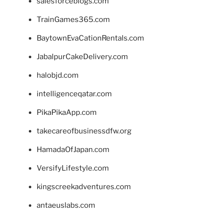
salesforceblogs.com
TrainGames365.com
BaytownEvaCationRentals.com
JabalpurCakeDelivery.com
halobjd.com
intelligenceqatar.com
PikaPikaApp.com
takecareofbusinessdfw.org
HamadaOfJapan.com
VersifyLifestyle.com
kingscreekadventures.com
antaeuslabs.com