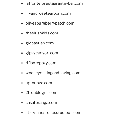
lafronterarestauranteybar.com
lilyandrosetearoom.com
olivesburgberrypatch.com
theslushkids.com
giobastian.com
glpascensori.com
rifloorepoxy.com
woolleymillingandpaving.com
uptonpvd.com
2troublegrill.com
casateranga.com
sticksandstonesstudiooh.com