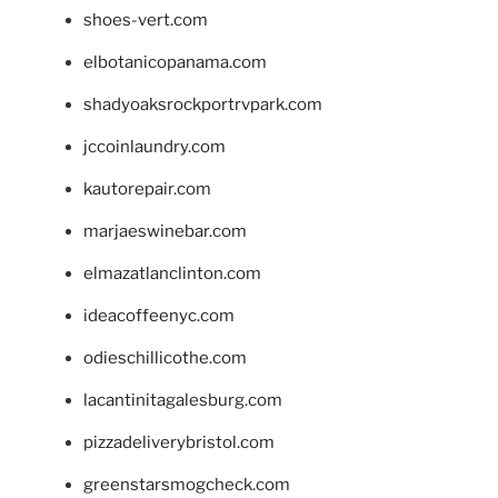
shoes-vert.com
elbotanicopanama.com
shadyoaksrockportrvpark.com
jccoinlaundry.com
kautorepair.com
marjaeswinebar.com
elmazatlanclinton.com
ideacoffeenyc.com
odieschillicothe.com
lacantinitagalesburg.com
pizzadeliverybristol.com
greenstarsmogcheck.com