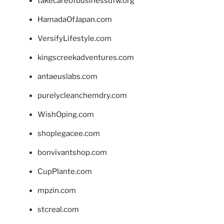
takecareofbusinessdfw.org
HamadaOfJapan.com
VersifyLifestyle.com
kingscreekadventures.com
antaeuslabs.com
purelycleanchemdry.com
WishOping.com
shoplegacee.com
bonvivantshop.com
CupPlante.com
mpzin.com
stcreal.com