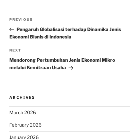
Post
Previous
PREVIOUS
navigation
Post
Pengaruh Globalisasi terhadap Dinamika Jenis
Ekonomi Bisnis di Indonesia
Next
NEXT
Post
Mendorong Pertumbuhan Jenis Ekonomi Mikro
melalui Kemitraan Usaha
ARCHIVES
March 2026
February 2026
January 2026