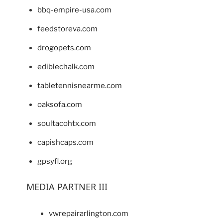
bbq-empire-usa.com
feedstoreva.com
drogopets.com
ediblechalk.com
tabletennisnearme.com
oaksofa.com
soultacohtx.com
capishcaps.com
gpsyfl.org
MEDIA PARTNER III
vwrepairarlington.com