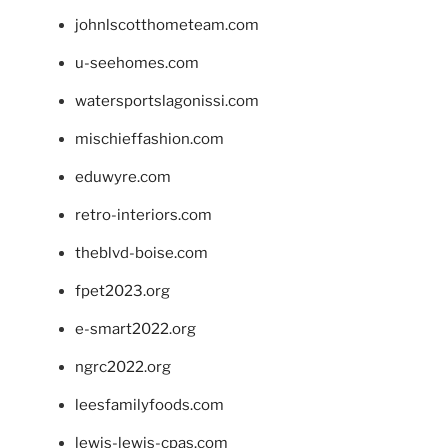
johnlscotthometeam.com
u-seehomes.com
watersportslagonissi.com
mischieffashion.com
eduwyre.com
retro-interiors.com
theblvd-boise.com
fpet2023.org
e-smart2022.org
ngrc2022.org
leesfamilyfoods.com
lewis-lewis-cpas.com