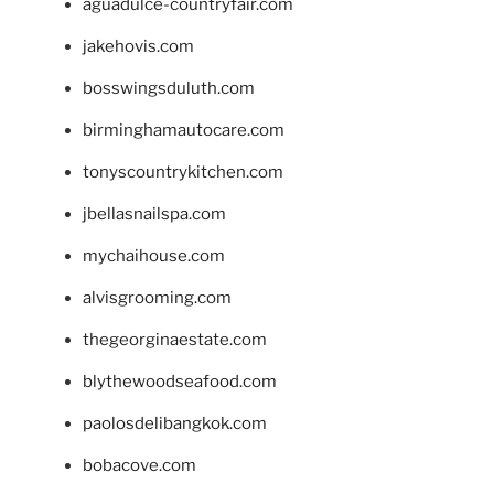
aguadulce-countryfair.com
jakehovis.com
bosswingsduluth.com
birminghamautocare.com
tonyscountrykitchen.com
jbellasnailspa.com
mychaihouse.com
alvisgrooming.com
thegeorginaestate.com
blythewoodseafood.com
paolosdelibangkok.com
bobacove.com