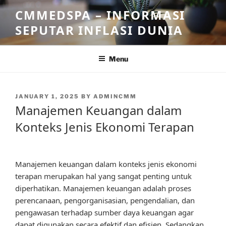
Skip
CMMEDSPA – INFORMASI
to
SEPUTAR INFLASI DUNIA
content
Menu
POSTED
JANUARY 1, 2025
BY
ADMINCMM
ON
Manajemen Keuangan dalam
Konteks Jenis Ekonomi Terapan
Manajemen keuangan dalam konteks jenis ekonomi
terapan merupakan hal yang sangat penting untuk
diperhatikan. Manajemen keuangan adalah proses
perencanaan, pengorganisasian, pengendalian, dan
pengawasan terhadap sumber daya keuangan agar
dapat digunakan secara efektif dan efisien. Sedangkan