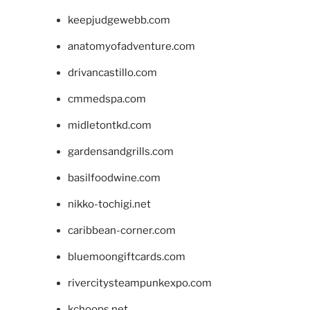
keepjudgewebb.com
anatomyofadventure.com
drivancastillo.com
cmmedspa.com
midletontkd.com
gardensandgrills.com
basilfoodwine.com
nikko-tochigi.net
caribbean-corner.com
bluemoongiftcards.com
rivercitysteampunkexpo.com
kchoops.net