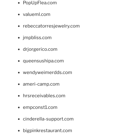
PopUpFlea.com
valueml.com
rebeccatorresjewelry.com
jmpbliss.com
drjorgerico.com
queensushipa.com
wendyweimerdds.com
ameri-camp.com
hrsreceivables.com
empconst1.com
cinderella-support.com
bigpinkrestaurant.com