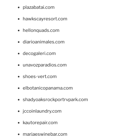
plazabatai.com
hawkscayresort.com
hellonquads.com
diarioanimales.com
decogaleri.com
unavozparadios.com
shoes-vert.com
elbotanicopanama.com
shadyoaksrockportrvpark.com
jccoinlaundry.com
kautorepair.com
marjaeswinebar.com