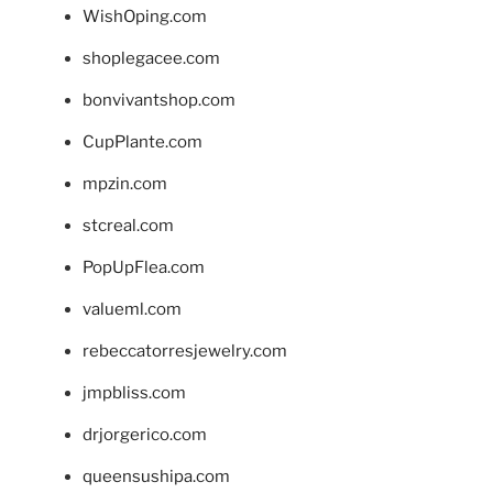
WishOping.com
shoplegacee.com
bonvivantshop.com
CupPlante.com
mpzin.com
stcreal.com
PopUpFlea.com
valueml.com
rebeccatorresjewelry.com
jmpbliss.com
drjorgerico.com
queensushipa.com