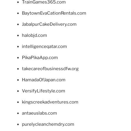
TrainGames365.com
BaytownEvaCationRentals.com
JabalpurCakeDelivery.com
halobjd.com
intelligenceqatar.com
PikaPikaApp.com
takecareofbusinessdfw.org
HamadaOfJapan.com
VersifyLifestyle.com
kingscreekadventures.com
antaeuslabs.com
purelycleanchemdry.com