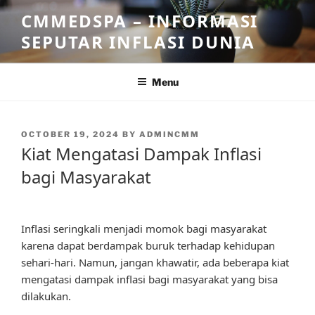
Skip
CMMEDSPA – INFORMASI
to
SEPUTAR INFLASI DUNIA
content
Menu
POSTED
OCTOBER 19, 2024
BY
ADMINCMM
ON
Kiat Mengatasi Dampak Inflasi
bagi Masyarakat
Inflasi seringkali menjadi momok bagi masyarakat
karena dapat berdampak buruk terhadap kehidupan
sehari-hari. Namun, jangan khawatir, ada beberapa kiat
mengatasi dampak inflasi bagi masyarakat yang bisa
dilakukan.