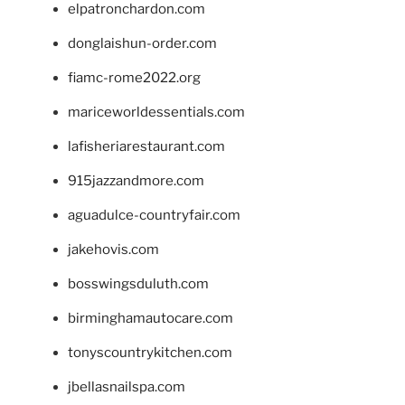
elpatronchardon.com
donglaishun-order.com
fiamc-rome2022.org
mariceworldessentials.com
lafisheriarestaurant.com
915jazzandmore.com
aguadulce-countryfair.com
jakehovis.com
bosswingsduluth.com
birminghamautocare.com
tonyscountrykitchen.com
jbellasnailspa.com