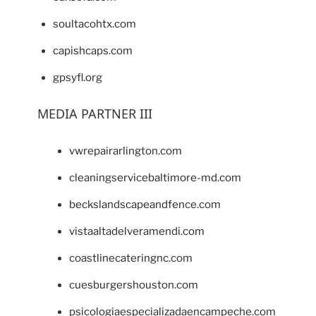
soultacohtx.com
capishcaps.com
gpsyfl.org
MEDIA PARTNER III
vwrepairarlington.com
cleaningservicebaltimore-md.com
beckslandscapeandfence.com
vistaaltadelveramendi.com
coastlinecateringnc.com
cuesburgershouston.com
psicologiaespecializadaencampeche.com