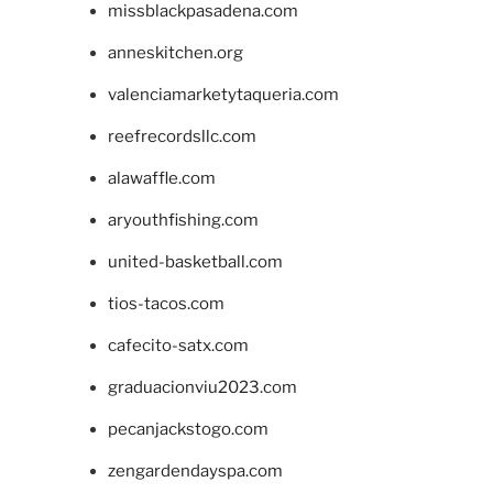
missblackpasadena.com
anneskitchen.org
valenciamarketytaqueria.com
reefrecordsllc.com
alawaffle.com
aryouthfishing.com
united-basketball.com
tios-tacos.com
cafecito-satx.com
graduacionviu2023.com
pecanjackstogo.com
zengardendayspa.com