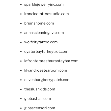
sparklejewelryinc.com
ironcladtattoostudio.com
bruinshome.com
annascleaningsvc.com
wolfcitytattoo.com
oysterbayturkeytrot.com
lafronterarestauranteybar.com
lilyandrosetearoom.com
olivesburgberrypatch.com
theslushkids.com
giobastian.com
glpascensori.com