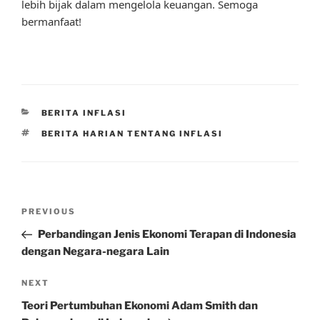
lebih bijak dalam mengelola keuangan. Semoga
bermanfaat!
CATEGORIES
BERITA INFLASI
TAGS
BERITA HARIAN TENTANG INFLASI
Post
Previous
PREVIOUS
navigation
Post
Perbandingan Jenis Ekonomi Terapan di Indonesia
dengan Negara-negara Lain
Next
NEXT
Post
Teori Pertumbuhan Ekonomi Adam Smith dan