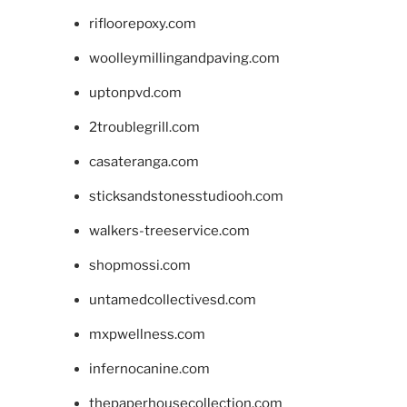
rifloorepoxy.com
woolleymillingandpaving.com
uptonpvd.com
2troublegrill.com
casateranga.com
sticksandstonesstudiooh.com
walkers-treeservice.com
shopmossi.com
untamedcollectivesd.com
mxpwellness.com
infernocanine.com
thepaperhousecollection.com