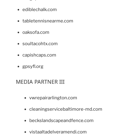
ediblechalk.com
tabletennisnearme.com
oaksofa.com
soultacohtx.com
capishcaps.com
gpsyfl.org
MEDIA PARTNER III
vwrepairarlington.com
cleaningservicebaltimore-md.com
beckslandscapeandfence.com
vistaaltadelveramendi.com