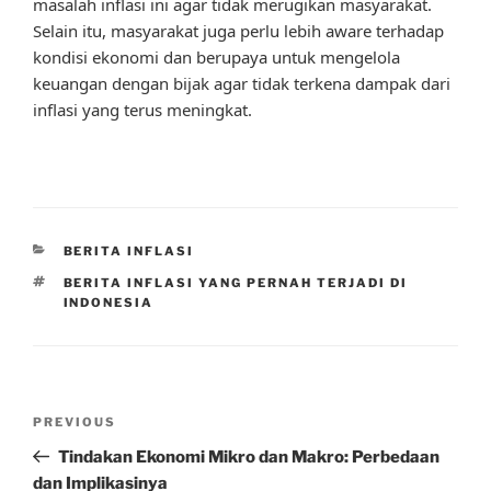
masalah inflasi ini agar tidak merugikan masyarakat.
Selain itu, masyarakat juga perlu lebih aware terhadap
kondisi ekonomi dan berupaya untuk mengelola
keuangan dengan bijak agar tidak terkena dampak dari
inflasi yang terus meningkat.
CATEGORIES
BERITA INFLASI
TAGS
BERITA INFLASI YANG PERNAH TERJADI DI
INDONESIA
Post
Previous
PREVIOUS
navigation
Post
Tindakan Ekonomi Mikro dan Makro: Perbedaan
dan Implikasinya