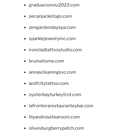
graduacionviu2023.com
pecanjackstogo.com
zengardendayspa.com
sparklejewelryinc.com
ironcladtattoostudio.com
bruinshome.com
annascleaningsvc.com
wolfcitytattoo.com
oysterbayturkeytrot.com
lafronterarestauranteybar.com
lilyandrosetearoom.com
olivesburgberrypatch.com