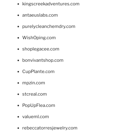
kingscreekadventures.com
antaeuslabs.com
purelycleanchemdry.com
WishOping.com
shoplegacee.com
bonvivantshop.com
CupPlante.com
mpzin.com
stcreal.com
PopUpFlea.com
valueml.com
rebeccatorresjewelry.com