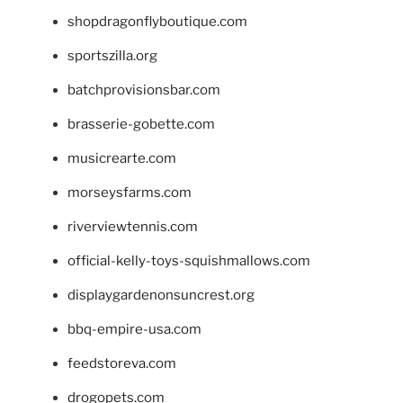
shopdragonflyboutique.com
sportszilla.org
batchprovisionsbar.com
brasserie-gobette.com
musicrearte.com
morseysfarms.com
riverviewtennis.com
official-kelly-toys-squishmallows.com
displaygardenonsuncrest.org
bbq-empire-usa.com
feedstoreva.com
drogopets.com