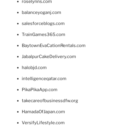
roselynns.com
balanceyoganj.com
salesforceblogs.com
TrainGames365.com
BaytownEvaCationRentals.com
JabalpurCakeDelivery.com
halobjd.com
intelligenceqatar.com
PikaPikaApp.com
takecareofbusinessdfw.org
HamadaOfJapan.com
VersifyLifestyle.com