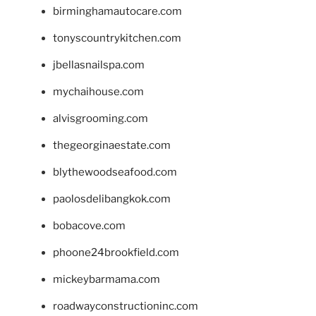
birminghamautocare.com
tonyscountrykitchen.com
jbellasnailspa.com
mychaihouse.com
alvisgrooming.com
thegeorginaestate.com
blythewoodseafood.com
paolosdelibangkok.com
bobacove.com
phoone24brookfield.com
mickeybarmama.com
roadwayconstructioninc.com