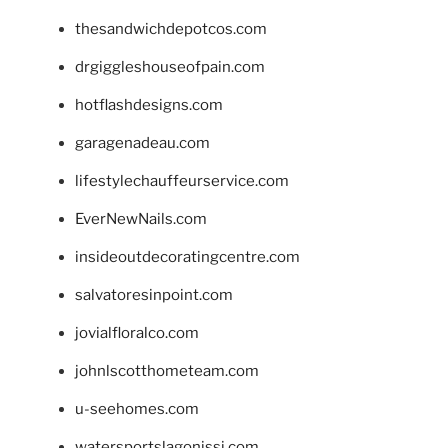
thesandwichdepotcos.com
drgiggleshouseofpain.com
hotflashdesigns.com
garagenadeau.com
lifestylechauffeurservice.com
EverNewNails.com
insideoutdecoratingcentre.com
salvatoresinpoint.com
jovialfloralco.com
johnlscotthometeam.com
u-seehomes.com
watersportslagonissi.com