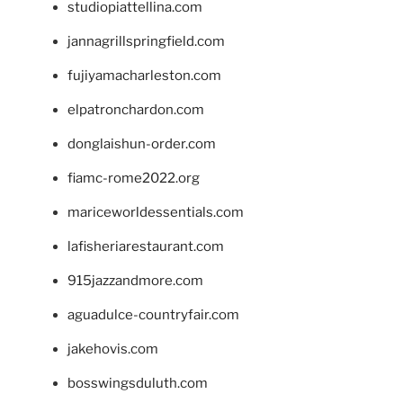
studiopiattellina.com
jannagrillspringfield.com
fujiyamacharleston.com
elpatronchardon.com
donglaishun-order.com
fiamc-rome2022.org
mariceworldessentials.com
lafisheriarestaurant.com
915jazzandmore.com
aguadulce-countryfair.com
jakehovis.com
bosswingsduluth.com