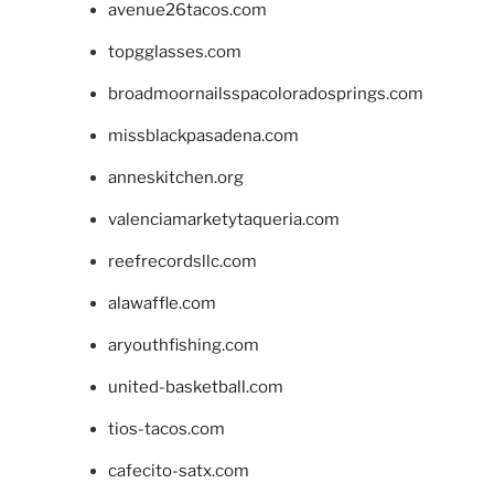
avenue26tacos.com
topgglasses.com
broadmoornailsspacoloradosprings.com
missblackpasadena.com
anneskitchen.org
valenciamarketytaqueria.com
reefrecordsllc.com
alawaffle.com
aryouthfishing.com
united-basketball.com
tios-tacos.com
cafecito-satx.com