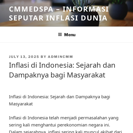
Skip
CMMEDSPA – INFORMASI
to
SEPUTAR INFLASI DUNIA
content
Menu
POSTED
JULY 13, 2025
BY
ADMINCMM
ON
Inflasi di Indonesia: Sejarah dan
Dampaknya bagi Masyarakat
Inflasi di Indonesia: Sejarah dan Dampaknya bagi
Masyarakat
Inflasi di Indonesia telah menjadi permasalahan yang
sering kali menghantui perekonomian negara ini.
Dalam sejarahnya, inflasi sering kali muncul akibat dari