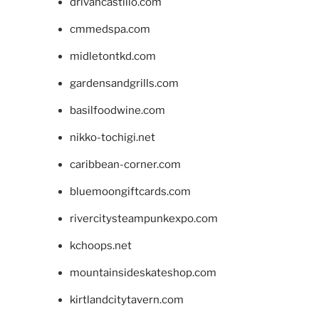
drivancastillo.com
cmmedspa.com
midletontkd.com
gardensandgrills.com
basilfoodwine.com
nikko-tochigi.net
caribbean-corner.com
bluemoongiftcards.com
rivercitysteampunkexpo.com
kchoops.net
mountainsideskateshop.com
kirtlandcitytavern.com