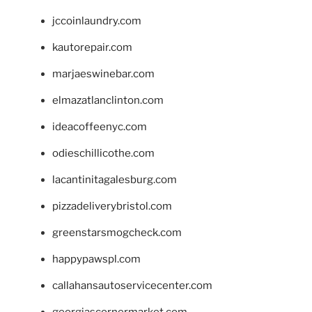
jccoinlaundry.com
kautorepair.com
marjaeswinebar.com
elmazatlanclinton.com
ideacoffeenyc.com
odieschillicothe.com
lacantinitagalesburg.com
pizzadeliverybristol.com
greenstarsmogcheck.com
happypawspl.com
callahansautoservicecenter.com