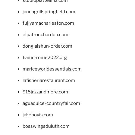
studiopiattellina.com
jannagrillspringfield.com
fujiyamacharleston.com
elpatronchardon.com
donglaishun-order.com
fiamc-rome2022.org
mariceworldessentials.com
lafisheriarestaurant.com
915jazzandmore.com
aguadulce-countryfair.com
jakehovis.com
bosswingsduluth.com