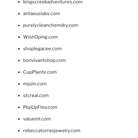
kingscreekadventures.com
antaeuslabs.com
purelycleanchemdry.com
WishOping.com
shoplegacee.com
bonvivantshop.com
CupPlante.com
mpzin.com
stcreal.com
PopUpFlea.com
valueml.com
rebeccatorresjewelry.com