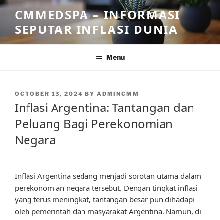
Skip
CMMEDSPA – INFORMASI
to
SEPUTAR INFLASI DUNIA
content
Menu
POSTED
OCTOBER 13, 2024
BY
ADMINCMM
ON
Inflasi Argentina: Tantangan dan
Peluang Bagi Perekonomian
Negara
Inflasi Argentina sedang menjadi sorotan utama dalam
perekonomian negara tersebut. Dengan tingkat inflasi
yang terus meningkat, tantangan besar pun dihadapi
oleh pemerintah dan masyarakat Argentina. Namun, di