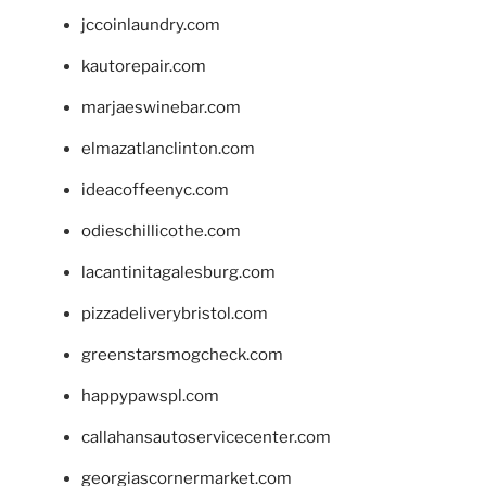
jccoinlaundry.com
kautorepair.com
marjaeswinebar.com
elmazatlanclinton.com
ideacoffeenyc.com
odieschillicothe.com
lacantinitagalesburg.com
pizzadeliverybristol.com
greenstarsmogcheck.com
happypawspl.com
callahansautoservicecenter.com
georgiascornermarket.com