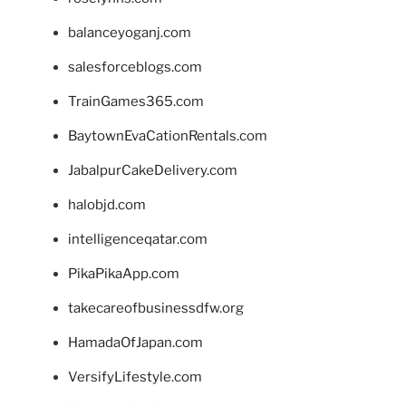
balanceyoganj.com
salesforceblogs.com
TrainGames365.com
BaytownEvaCationRentals.com
JabalpurCakeDelivery.com
halobjd.com
intelligenceqatar.com
PikaPikaApp.com
takecareofbusinessdfw.org
HamadaOfJapan.com
VersifyLifestyle.com