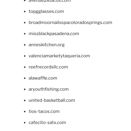
avenue26tacos.com
topgglasses.com
broadmoornailsspacoloradosprings.com
missblackpasadena.com
anneskitchen.org
valenciamarketytaqueria.com
reefrecordsllc.com
alawaffle.com
aryouthfishing.com
united-basketball.com
tios-tacos.com
cafecito-satx.com