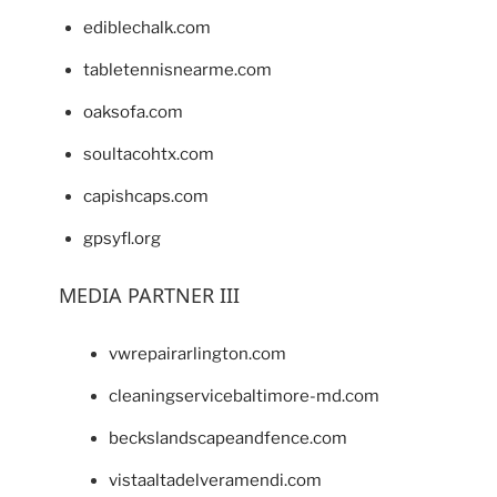
ediblechalk.com
tabletennisnearme.com
oaksofa.com
soultacohtx.com
capishcaps.com
gpsyfl.org
MEDIA PARTNER III
vwrepairarlington.com
cleaningservicebaltimore-md.com
beckslandscapeandfence.com
vistaaltadelveramendi.com