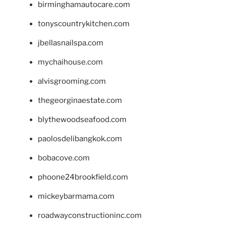
birminghamautocare.com
tonyscountrykitchen.com
jbellasnailspa.com
mychaihouse.com
alvisgrooming.com
thegeorginaestate.com
blythewoodseafood.com
paolosdelibangkok.com
bobacove.com
phoone24brookfield.com
mickeybarmama.com
roadwayconstructioninc.com