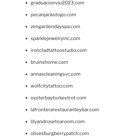
graduacionviu2023.com
pecanjackstogo.com
zengardendayspa.com
sparklejewelryinc.com
ironcladtattoostudio.com
bruinshome.com
annascleaningsvc.com
wolfcitytattoo.com
oysterbayturkeytrot.com
lafronterarestauranteybar.com
lilyandrosetearoom.com
olivesburgberrypatch.com