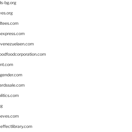
ds-bg.org
ves.org
tees.com
rsexpress.com
venezuelaen.com
oodfoodcorporation.com
nnt.com
gender.com
ardssale.com
litics.com
rg
neves.com
ffectlibrary.com