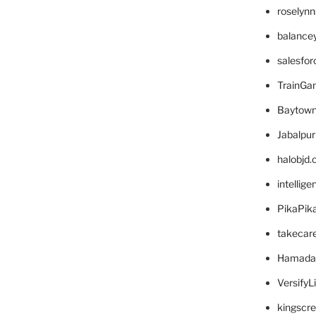
roselyn
balance
salesfo
TrainG
Baytown
Jabalpu
halobjd
intellig
PikaPik
takecar
Hamada
VersifyL
kingscr