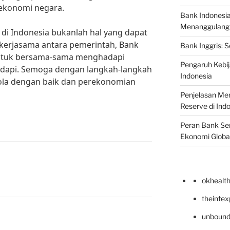
s ekonomi negara.
Bank Indonesi
Menanggulangi I
 di Indonesia bukanlah hal yang dapat
 kerjasama antara pemerintah, Bank
Bank Inggris: 
untuk bersama-sama menghadapi
Pengaruh Kebij
adapi. Semoga dengan langkah-langkah
Indonesia
elola dengan baik dan perekonomian
Penjelasan Men
Reserve di Ind
Peran Bank Sen
Ekonomi Globa
okhealt
theinte
unbound