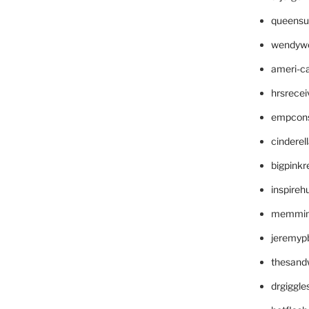
queensu
wendyw
ameri-
hrsrece
empcon
cinderel
bigpinkr
inspireh
memming
jeremyp
thesand
drgiggl