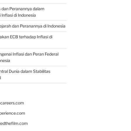
a dan Peranannya dalam
nflasi di Indonesia
Sejarah dan Peranannya di Indonesia
akan ECB terhadap Inflasi di
genai Inflasi dan Peran Federal
onesia
tral Dunia dalam Stabilitas
l
hcareers.com
xperience.com
edthefilm.com