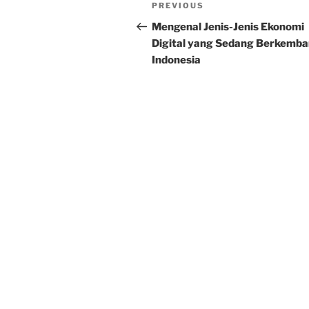
Post
Previous
PREVIOUS
navigation
Post
Mengenal Jenis-Jenis Ekonomi
Digital yang Sedang Berkemba
Indonesia