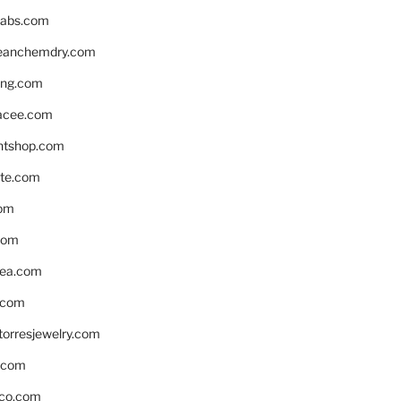
labs.com
leanchemdry.com
ing.com
acee.com
ntshop.com
te.com
om
com
ea.com
.com
torresjewelry.com
s.com
ico.com