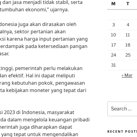
an jasa menjadi tidak stabil, serta
M
T
rtumbuhan ekonomi,” ujarnya.
ndonesia juga akan dirasakan oleh
3
4
alnya, sektor pertanian akan
10
11
i karena harga input pertanian yang
17
18
t berdampak pada ketersediaan pangan
sar.
24
25
31
 tinggi, pemerintah perlu melakukan
n efektif. Hal ini dapat meliputi
« Mar
arang kebutuhan pokok, pengawasan
ta kebijakan moneter yang tepat dari
Search
for:
i 2023 di Indonesia, masyarakat
ada dalam mengelola keuangan pribadi
emerintah juga diharapkan dapat
RECENT POST
 yang tepat untuk mengendalikan