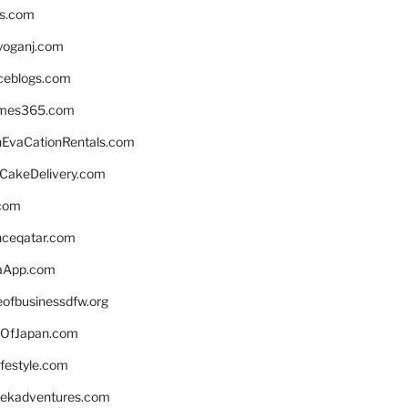
ns.com
yoganj.com
rceblogs.com
ames365.com
EvaCationRentals.com
rCakeDelivery.com
.com
enceqatar.com
aApp.com
eofbusinessdfw.org
OfJapan.com
ifestyle.com
eekadventures.com