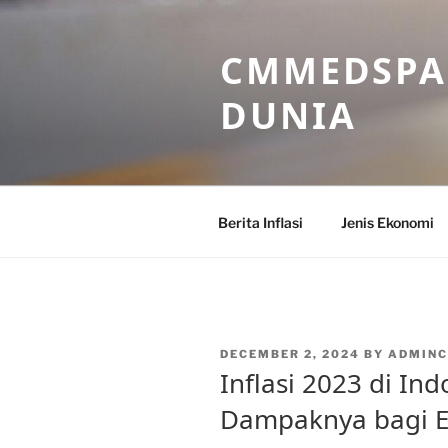
Skip
to
CMMEDSPA 
content
DUNIA
Berita Inflasi
Jenis Ekonomi
POSTED
DECEMBER 2, 2024
BY
ADMIN
ON
Inflasi 2023 di In
Dampaknya bagi 