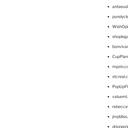
antaeus
purelyc
WishOp
shopleg
bonviva
CupPlan
mpzin.c
stcreal.
PopUpFl
valueml
rebecca
jmpblis
drjorger