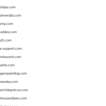
shipa.com
eimerdds.com
camp.com
ivables.com
st1.com
la-support.com
estaurant.com
uahin.com
erspainting.com
beasley.com
wichdepotcos.com
eshouseofpain.com