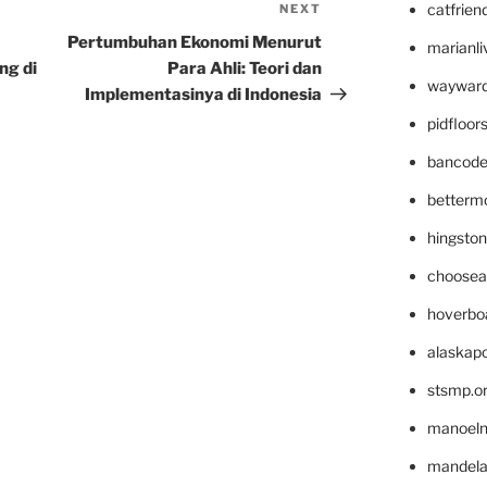
catfrien
NEXT
Next
Post
Pertumbuhan Ekonomi Menurut
marianli
ng di
Para Ahli: Teori dan
wayward
Implementasinya di Indonesia
pidfloo
bancode
betterm
hingsto
choosea
hoverbo
alaskapo
stsmp.o
manoel
mandelae