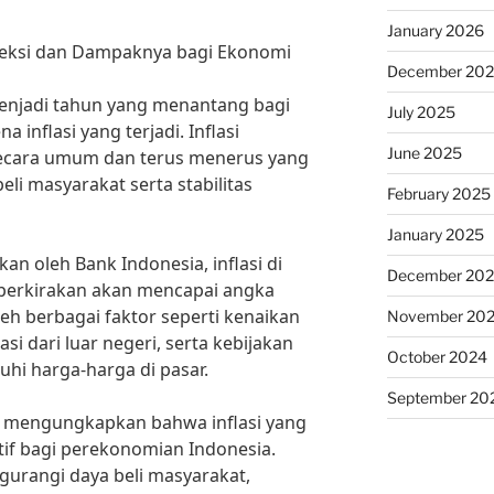
January 2026
royeksi dan Dampaknya bagi Ekonomi
December 20
menjadi tahun yang menantang bagi
July 2025
inflasi yang terjadi. Inflasi
June 2025
ecara umum dan terus menerus yang
li masyarakat serta stabilitas
February 2025
January 2025
an oleh Bank Indonesia, inflasi di
December 20
iperkirakan akan mencapai angka
leh berbagai faktor seperti kenaikan
November 20
si dari luar negeri, serta kebijakan
October 2024
i harga-harga di pasar.
September 20
, mengungkapkan bahwa inflasi yang
if bagi perekonomian Indonesia.
ngurangi daya beli masyarakat,