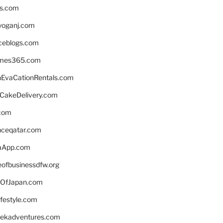
ns.com
yoganj.com
rceblogs.com
ames365.com
EvaCationRentals.com
rCakeDelivery.com
.com
enceqatar.com
aApp.com
eofbusinessdfw.org
OfJapan.com
ifestyle.com
eekadventures.com