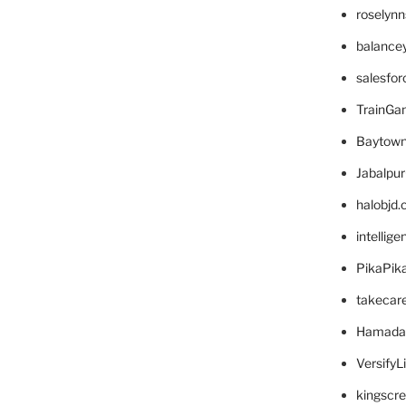
roselyn
balance
salesfo
TrainG
Baytown
Jabalpu
halobjd
intellig
PikaPik
takecar
Hamada
VersifyL
kingscr