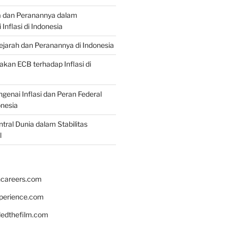
a dan Peranannya dalam
nflasi di Indonesia
Sejarah dan Peranannya di Indonesia
akan ECB terhadap Inflasi di
genai Inflasi dan Peran Federal
onesia
tral Dunia dalam Stabilitas
l
hcareers.com
xperience.com
edthefilm.com