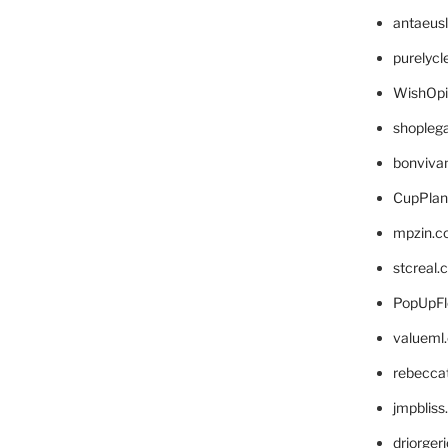
antaeus
purelyc
WishOp
shopleg
bonviva
CupPlan
mpzin.c
stcreal.
PopUpFl
valueml
rebecca
jmpblis
drjorger