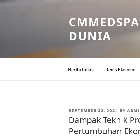
Skip
to
CMMEDSPA 
content
DUNIA
Berita Inflasi
Jenis Ekonomi
POSTED
SEPTEMBER 22, 2024
BY
ADM
ON
Dampak Teknik Pr
Pertumbuhan Ekon