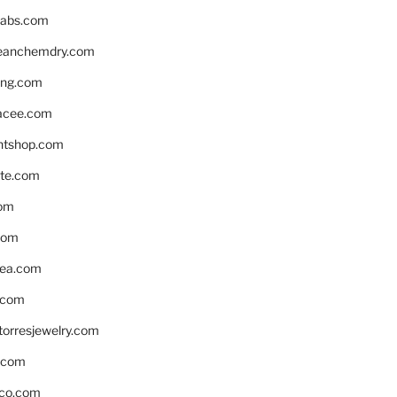
labs.com
leanchemdry.com
ing.com
acee.com
ntshop.com
te.com
om
com
ea.com
.com
torresjewelry.com
s.com
ico.com