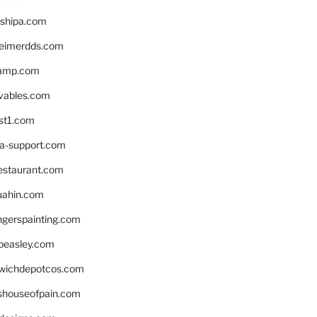
shipa.com
eimerdds.com
camp.com
ivables.com
st1.com
la-support.com
estaurant.com
uahin.com
erspainting.com
beasley.com
wichdepotcos.com
eshouseofpain.com