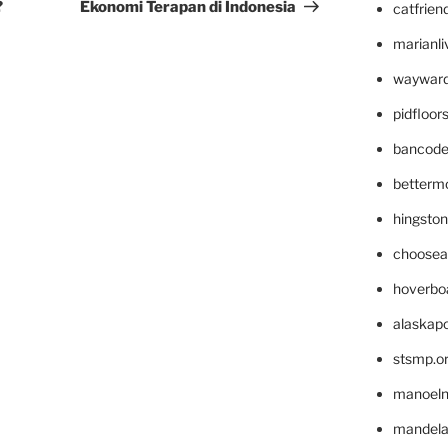
?
Ekonomi Terapan di Indonesia
catfrien
marianli
wayward
pidfloo
bancode
betterm
hingsto
choosea
hoverbo
alaskapo
stsmp.o
manoel
mandelae