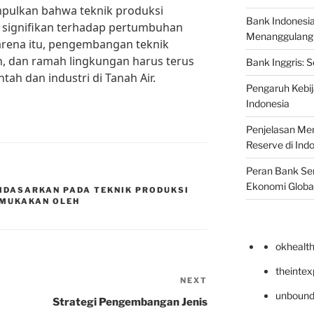
mpulkan bahwa teknik produksi
Bank Indonesi
 signifikan terhadap pertumbuhan
Menanggulangi I
arena itu, pengembangan teknik
n, dan ramah lingkungan harus terus
Bank Inggris: 
tah dan industri di Tanah Air.
Pengaruh Kebij
Indonesia
Penjelasan Men
Reserve di Ind
Peran Bank Sen
Ekonomi Globa
IDASARKAN PADA TEKNIK PRODUKSI
MUKAKAN OLEH
okhealt
theinte
NEXT
Next
unbound
Post
Strategi Pengembangan Jenis