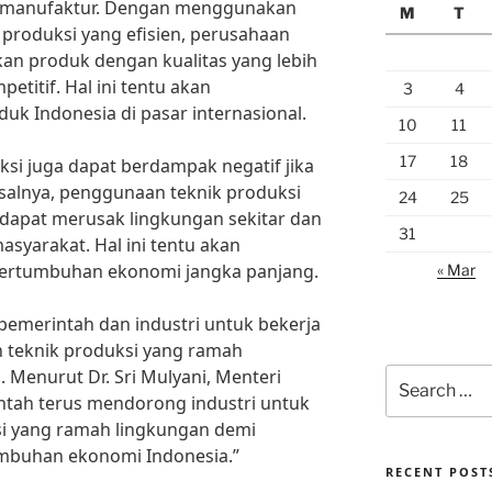
r manufaktur. Dengan menggunakan
M
T
 produksi yang efisien, perusahaan
an produk dengan kualitas yang lebih
etitif. Hal ini tentu akan
3
4
uk Indonesia di pasar internasional.
10
11
17
18
si juga dapat berdampak negatif jika
isalnya, penggunaan teknik produksi
24
25
dapat merusak lingkungan sekitar dan
31
yarakat. Hal ini tentu akan
ertumbuhan ekonomi jangka panjang.
« Mar
 pemerintah dan industri untuk bekerja
teknik produksi yang ramah
 Menurut Dr. Sri Mulyani, Menteri
Search
for:
ntah terus mendorong industri untuk
i yang ramah lingkungan demi
mbuhan ekonomi Indonesia.”
RECENT POST