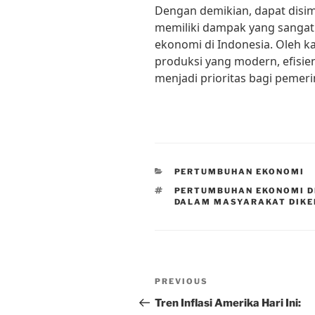
Dengan demikian, dapat disi
memiliki dampak yang sangat
ekonomi di Indonesia. Oleh k
produksi yang modern, efisie
menjadi prioritas bagi pemerin
CATEGORIES
PERTUMBUHAN EKONOMI
TAGS
PERTUMBUHAN EKONOMI D
DALAM MASYARAKAT DIKE
Post
Previous
PREVIOUS
navigation
Post
Tren Inflasi Amerika Hari Ini: