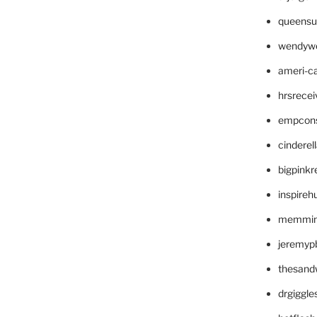
queensu
wendyw
ameri-
hrsrece
empcon
cinderel
bigpinkr
inspireh
memming
jeremyp
thesand
drgiggl