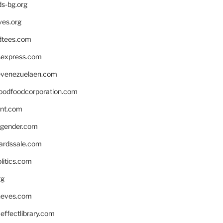
ds-bg.org
ves.org
tees.com
rsexpress.com
venezuelaen.com
oodfoodcorporation.com
nnt.com
gender.com
ardssale.com
litics.com
rg
neves.com
ffectlibrary.com