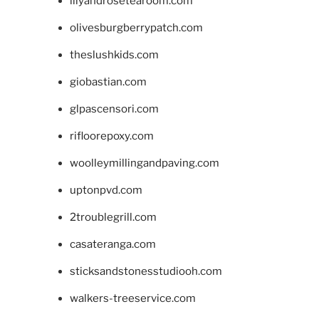
lilyandrosetearoom.com
olivesburgberrypatch.com
theslushkids.com
giobastian.com
glpascensori.com
rifloorepoxy.com
woolleymillingandpaving.com
uptonpvd.com
2troublegrill.com
casateranga.com
sticksandstonesstudiooh.com
walkers-treeservice.com