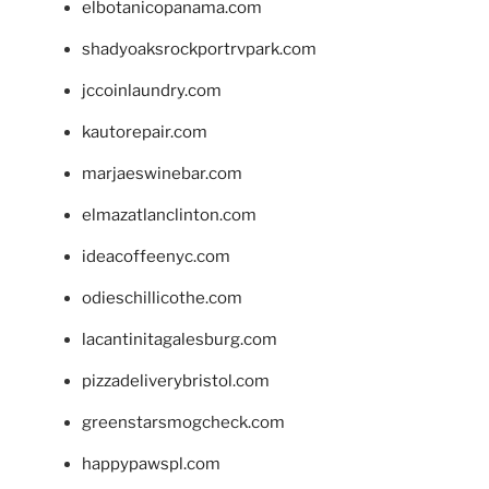
elbotanicopanama.com
shadyoaksrockportrvpark.com
jccoinlaundry.com
kautorepair.com
marjaeswinebar.com
elmazatlanclinton.com
ideacoffeenyc.com
odieschillicothe.com
lacantinitagalesburg.com
pizzadeliverybristol.com
greenstarsmogcheck.com
happypawspl.com