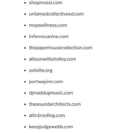
shopmossi.com
untamedcollectivesd.com
mxpwellness.com
infernocanine.com
thepaperhousecollection.com
allisonwillisholley.com
solslite.org
portwayinn.com
djmaddogmusic.com
thesoundarchitects.com
allin1roofing.com
keepjudgewebb.com