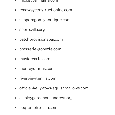
mickeybarmama.com
roadwayconstructioninc.com
shopdragonflyboutique.com
sportszilla.org
batchprovisionsbar.com
brasserie-gobette.com
musicrearte.com
morseysfarms.com
riverviewtennis.com
official-kelly-toys-squishmallows.com
displaygardenonsuncrest.org
bbq-empire-usa.com