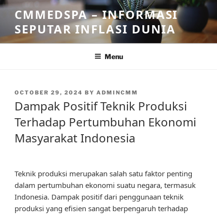
Skip
CMMEDSPA – INFORMASI
to
SEPUTAR INFLASI DUNIA
content
Menu
POSTED
OCTOBER 29, 2024
BY
ADMINCMM
ON
Dampak Positif Teknik Produksi
Terhadap Pertumbuhan Ekonomi
Masyarakat Indonesia
Teknik produksi merupakan salah satu faktor penting
dalam pertumbuhan ekonomi suatu negara, termasuk
Indonesia. Dampak positif dari penggunaan teknik
produksi yang efisien sangat berpengaruh terhadap