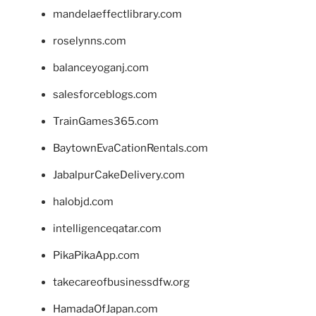
mandelaeffectlibrary.com
roselynns.com
balanceyoganj.com
salesforceblogs.com
TrainGames365.com
BaytownEvaCationRentals.com
JabalpurCakeDelivery.com
halobjd.com
intelligenceqatar.com
PikaPikaApp.com
takecareofbusinessdfw.org
HamadaOfJapan.com