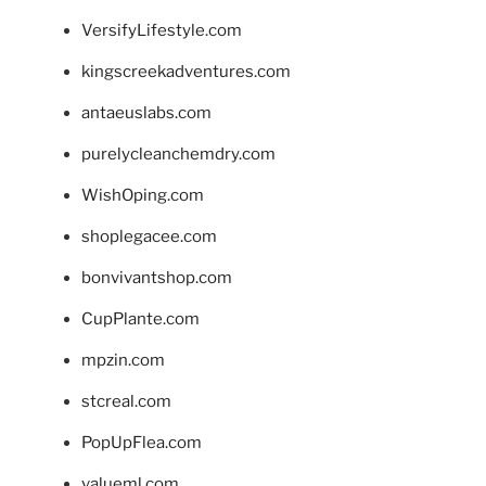
VersifyLifestyle.com
kingscreekadventures.com
antaeuslabs.com
purelycleanchemdry.com
WishOping.com
shoplegacee.com
bonvivantshop.com
CupPlante.com
mpzin.com
stcreal.com
PopUpFlea.com
valueml.com