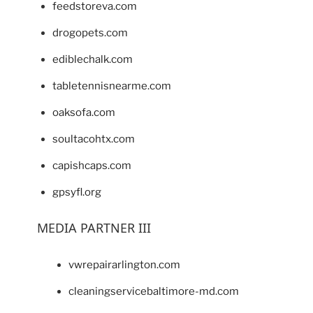
feedstoreva.com
drogopets.com
ediblechalk.com
tabletennisnearme.com
oaksofa.com
soultacohtx.com
capishcaps.com
gpsyfl.org
MEDIA PARTNER III
vwrepairarlington.com
cleaningservicebaltimore-md.com