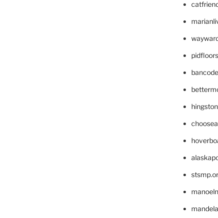
catfrien
marianli
wayward
pidfloo
bancode
betterm
hingsto
choosea
hoverbo
alaskapo
stsmp.o
manoel
mandelae