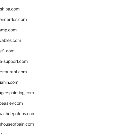
shipa.com
eimerdds.com
camp.com
ivables.com
st1.com
la-support.com
estaurant.com
uahin.com
erspainting.com
beasley.com
wichdepotcos.com
eshouseofpain.com