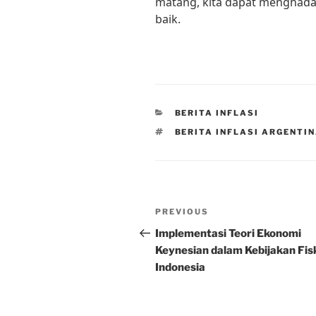
matang, kita dapat menghada
baik.
CATEGORIES
BERITA INFLASI
TAGS
BERITA INFLASI ARGENTI
Post
Previous
PREVIOUS
navigation
Post
Implementasi Teori Ekonomi
Keynesian dalam Kebijakan Fis
Indonesia