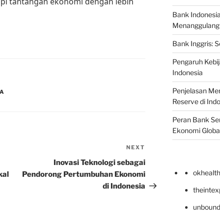
pi tantangan ekonomi dengan lebih
Bank Indonesi
Menanggulangi I
Bank Inggris: 
Pengaruh Kebij
Indonesia
Penjelasan Men
NA
Reserve di Ind
Peran Bank Sen
Ekonomi Globa
NEXT
Next
Post
Inovasi Teknologi sebagai
okhealt
kal
Pendorong Pertumbuhan Ekonomi
di Indonesia
theinte
unbound