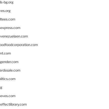
ds-bg.org
ves.org
tees.com
rsexpress.com
venezuelaen.com
oodfoodcorporation.com
nnt.com
gender.com
ardssale.com
litics.com
rg
neves.com
ffectlibrary.com