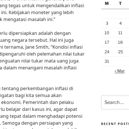
M
T
ng tegas untuk mengendalikan inflasi
 ini. Kebijakan moneter yang lebih
uk mengatasi masalah ini.”
3
4
 perlu dipersiapkan adalah dengan
10
11
ang negara tersebut. Hal ini juga
17
18
 ternama, Jane Smith, “Kondisi inflasi
24
25
 dipengaruhi oleh pelemahan nilai tukar
enguatan nilai tukar mata uang juga
31
a dalam menangani masalah inflasi
« Mar
 tentang perkembangan inflasi di
ingatan bagi kita semua akan
Search
s ekonomi. Pemerintah dan pelaku
for:
u belajar dari kasus ini, agar dapat
ang tepat dalam menghadapi potensi
an. Semoga dengan persiapan yang
RECENT POST