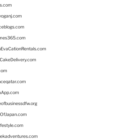
ns.com
yoganj.com
rceblogs.com
ames365.com
EvaCationRentals.com
rCakeDelivery.com
.com
enceqatar.com
aApp.com
eofbusinessdfw.org
OfJapan.com
ifestyle.com
eekadventures.com