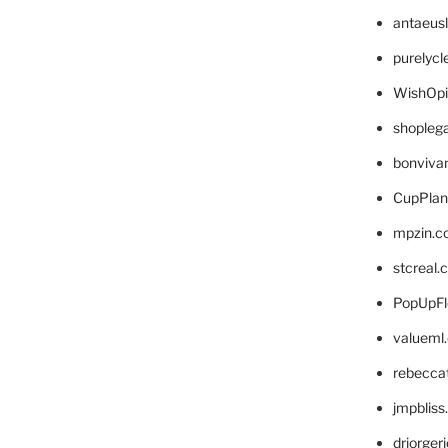
antaeus
purelyc
WishOp
shopleg
bonviva
CupPlan
mpzin.c
stcreal.
PopUpFl
valueml
rebecca
jmpblis
drjorger