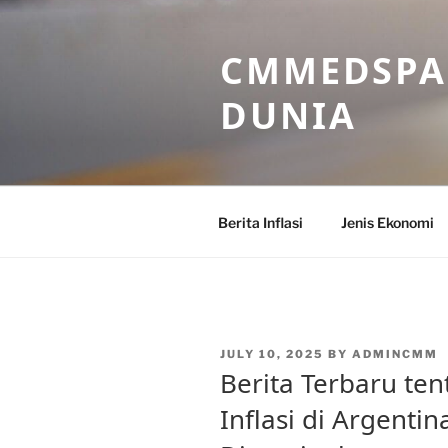
Skip
to
CMMEDSPA 
content
DUNIA
Berita Inflasi
Jenis Ekonomi
POSTED
JULY 10, 2025
BY
ADMINCMM
ON
Berita Terbaru t
Inflasi di Argenti