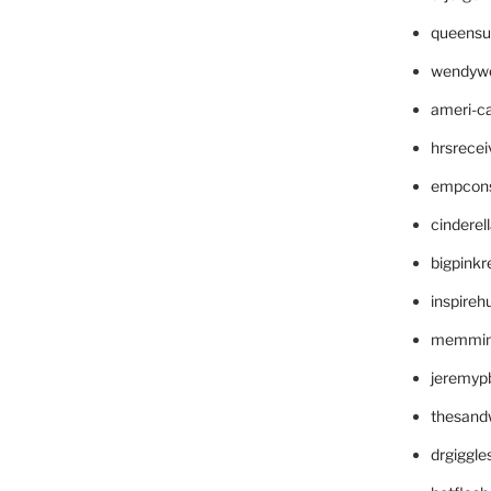
queensu
wendyw
ameri-
hrsrece
empcon
cinderel
bigpinkr
inspireh
memming
jeremyp
thesand
drgiggl