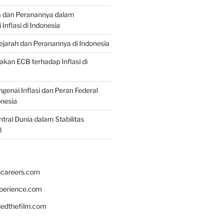
a dan Peranannya dalam
nflasi di Indonesia
Sejarah dan Peranannya di Indonesia
akan ECB terhadap Inflasi di
genai Inflasi dan Peran Federal
onesia
tral Dunia dalam Stabilitas
l
hcareers.com
xperience.com
edthefilm.com