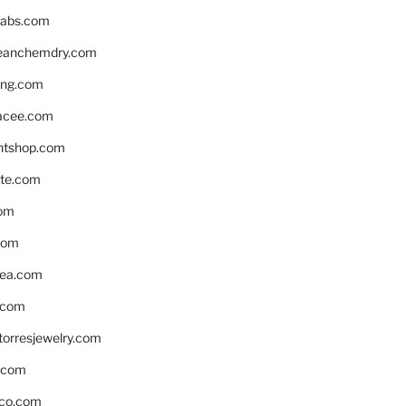
labs.com
leanchemdry.com
ing.com
acee.com
ntshop.com
te.com
om
com
ea.com
.com
torresjewelry.com
s.com
ico.com