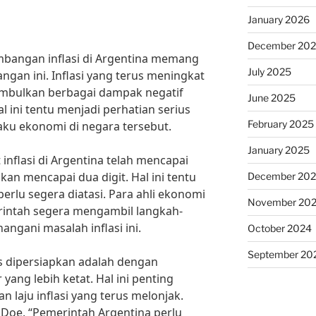
January 2026
December 20
mbangan inflasi di Argentina memang
July 2025
gan ini. Inflasi yang terus meningkat
imbulkan berbagai dampak negatif
June 2025
l ini tentu menjadi perhatian serius
February 2025
aku ekonomi di negara tersebut.
January 2025
 inflasi di Argentina telah mencapai
kan mencapai dua digit. Hal ini tentu
December 20
erlu segera diatasi. Para ahli ekonomi
November 20
intah segera mengambil langkah-
ngani masalah inflasi ini.
October 2024
September 20
s dipersiapkan adalah dengan
ang lebih ketat. Hal ini penting
 laju inflasi yang terus melonjak.
Doe, “Pemerintah Argentina perlu