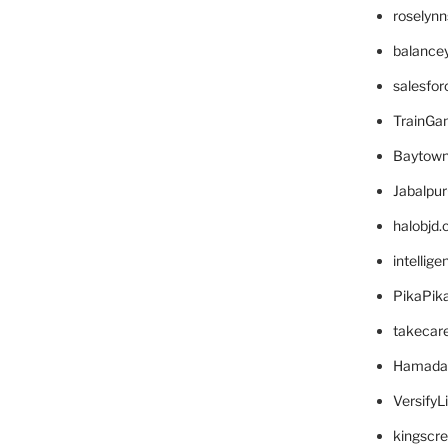
roselyn
balance
salesfo
TrainG
Baytown
Jabalpu
halobjd
intellig
PikaPik
takecar
Hamada
VersifyL
kingscr