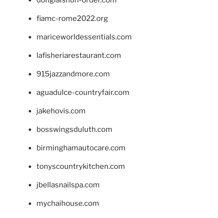
fiamc-rome2022.org
mariceworldessentials.com
lafisheriarestaurant.com
915jazzandmore.com
aguadulce-countryfair.com
jakehovis.com
bosswingsduluth.com
birminghamautocare.com
tonyscountrykitchen.com
jbellasnailspa.com
mychaihouse.com