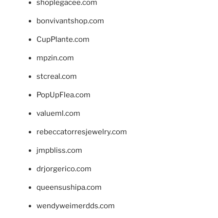
shoplegacee.com
bonvivantshop.com
CupPlante.com
mpzin.com
stcreal.com
PopUpFlea.com
valueml.com
rebeccatorresjewelry.com
jmpbliss.com
drjorgerico.com
queensushipa.com
wendyweimerdds.com