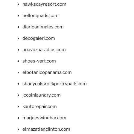
hawkscayresort.com
hellonquads.com
diarioanimales.com
decogaleri.com
unavozparadios.com
shoes-vert.com
elbotanicopanama.com
shadyoaksrockportrvpark.com
jccoinlaundry.com
kautorepair.com
marjaeswinebar.com
elmazatlanclinton.com