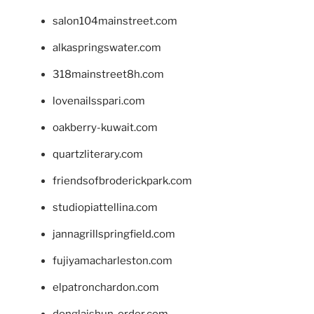
salon104mainstreet.com
alkaspringswater.com
318mainstreet8h.com
lovenailsspari.com
oakberry-kuwait.com
quartzliterary.com
friendsofbroderickpark.com
studiopiattellina.com
jannagrillspringfield.com
fujiyamacharleston.com
elpatronchardon.com
donglaishun-order.com