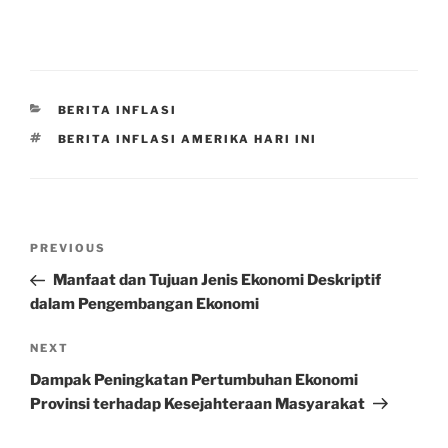
CATEGORIES
BERITA INFLASI
TAGS
BERITA INFLASI AMERIKA HARI INI
Post
Previous
PREVIOUS
navigation
Post
Manfaat dan Tujuan Jenis Ekonomi Deskriptif
dalam Pengembangan Ekonomi
Next
NEXT
Post
Dampak Peningkatan Pertumbuhan Ekonomi
Provinsi terhadap Kesejahteraan Masyarakat