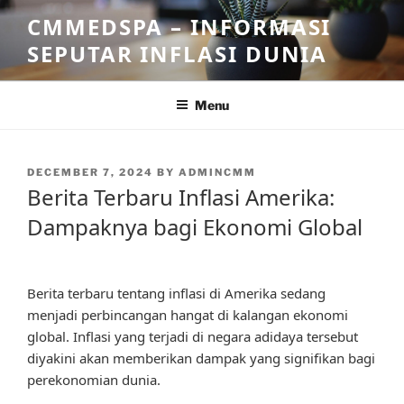
Skip
CMMEDSPA – INFORMASI
to
SEPUTAR INFLASI DUNIA
content
Menu
POSTED
DECEMBER 7, 2024
BY
ADMINCMM
ON
Berita Terbaru Inflasi Amerika:
Dampaknya bagi Ekonomi Global
Berita terbaru tentang inflasi di Amerika sedang
menjadi perbincangan hangat di kalangan ekonomi
global. Inflasi yang terjadi di negara adidaya tersebut
diyakini akan memberikan dampak yang signifikan bagi
perekonomian dunia.