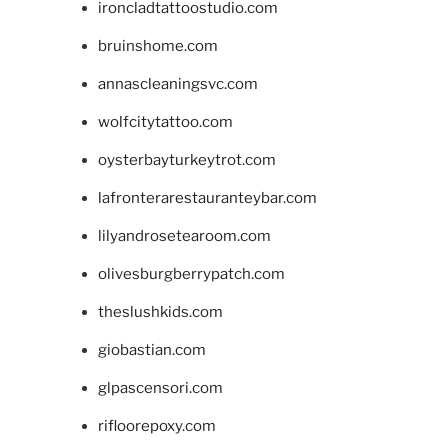
ironcladtattoostudio.com
bruinshome.com
annascleaningsvc.com
wolfcitytattoo.com
oysterbayturkeytrot.com
lafronterarestauranteybar.com
lilyandrosetearoom.com
olivesburgberrypatch.com
theslushkids.com
giobastian.com
glpascensori.com
rifloorepoxy.com