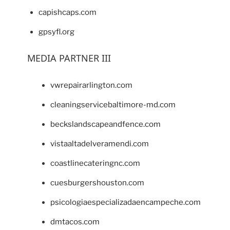
capishcaps.com
gpsyfl.org
MEDIA PARTNER III
vwrepairarlington.com
cleaningservicebaltimore-md.com
beckslandscapeandfence.com
vistaaltadelveramendi.com
coastlinecateringnc.com
cuesburgershouston.com
psicologiaespecializadaencampeche.com
dmtacos.com