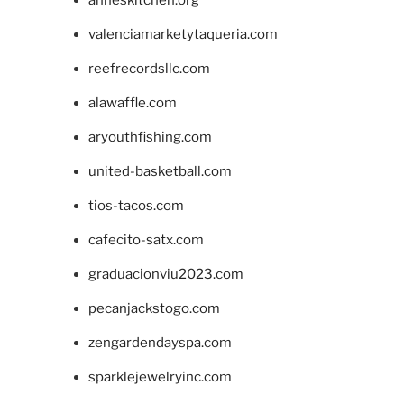
anneskitchen.org
valenciamarketytaqueria.com
reefrecordsllc.com
alawaffle.com
aryouthfishing.com
united-basketball.com
tios-tacos.com
cafecito-satx.com
graduacionviu2023.com
pecanjackstogo.com
zengardendayspa.com
sparklejewelryinc.com