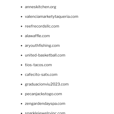
anneskitchen.org
valenciamarketytaqueria.com
reefrecordsllc.com
alawaffle.com
aryouthfishing.com
united-basketball.com
tios-tacos.com
cafecito-satx.com
graduacionviu2023.com
pecanjackstogo.com
zengardendayspa.com
sparklejewelryinc.com