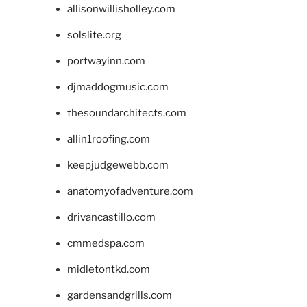
allisonwillisholley.com
solslite.org
portwayinn.com
djmaddogmusic.com
thesoundarchitects.com
allin1roofing.com
keepjudgewebb.com
anatomyofadventure.com
drivancastillo.com
cmmedspa.com
midletontkd.com
gardensandgrills.com