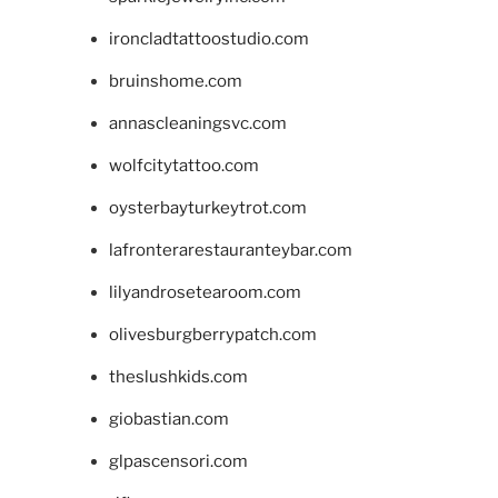
ironcladtattoostudio.com
bruinshome.com
annascleaningsvc.com
wolfcitytattoo.com
oysterbayturkeytrot.com
lafronterarestauranteybar.com
lilyandrosetearoom.com
olivesburgberrypatch.com
theslushkids.com
giobastian.com
glpascensori.com