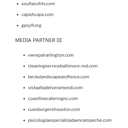
soultacohtx.com
capishcaps.com
gpsyfl.org
MEDIA PARTNER III
vwrepairarlington.com
cleaningservicebaltimore-md.com
beckslandscapeandfence.com
vistaaltadelveramendi.com
coastlinecateringnc.com
cuesburgershouston.com
psicologiaespecializadaencampeche.com