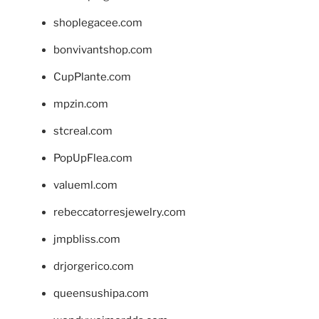
shoplegacee.com
bonvivantshop.com
CupPlante.com
mpzin.com
stcreal.com
PopUpFlea.com
valueml.com
rebeccatorresjewelry.com
jmpbliss.com
drjorgerico.com
queensushipa.com