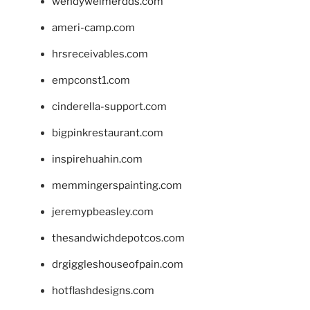
wendyweimerdds.com
ameri-camp.com
hrsreceivables.com
empconst1.com
cinderella-support.com
bigpinkrestaurant.com
inspirehuahin.com
memmingerspainting.com
jeremypbeasley.com
thesandwichdepotcos.com
drgiggleshouseofpain.com
hotflashdesigns.com