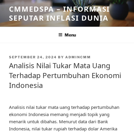
Skip
CMMEDSPA – INFORMASI
to
SEPUTAR INFLASI DUNIA
content
Menu
POSTED
SEPTEMBER 24, 2024
BY
ADMINCMM
ON
Analisis Nilai Tukar Mata Uang
Terhadap Pertumbuhan Ekonomi
Indonesia
Analisis nilai tukar mata uang terhadap pertumbuhan
ekonomi Indonesia memang menjadi topik yang
menarik untuk dibahas. Menurut data dari Bank
Indonesia, nilai tukar rupiah terhadap dolar Amerika