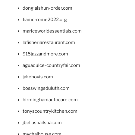
donglaishun-order.com
fiamc-rome2022.org
mariceworldessentials.com
lafisheriarestaurant.com
915jazzandmore.com
aguadulce-countryfair.com
jakehovis.com
bosswingsduluth.com
birminghamautocare.com
tonyscountrykitchen.com
jbellasnailspa.com
mychaihouse.com