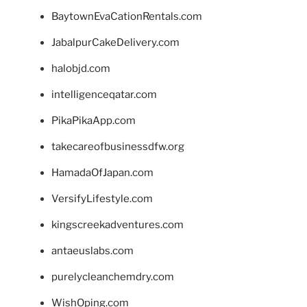
BaytownEvaCationRentals.com
JabalpurCakeDelivery.com
halobjd.com
intelligenceqatar.com
PikaPikaApp.com
takecareofbusinessdfw.org
HamadaOfJapan.com
VersifyLifestyle.com
kingscreekadventures.com
antaeuslabs.com
purelycleanchemdry.com
WishOping.com