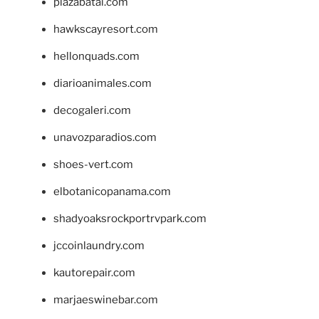
plazabatai.com
hawkscayresort.com
hellonquads.com
diarioanimales.com
decogaleri.com
unavozparadios.com
shoes-vert.com
elbotanicopanama.com
shadyoaksrockportrvpark.com
jccoinlaundry.com
kautorepair.com
marjaeswinebar.com