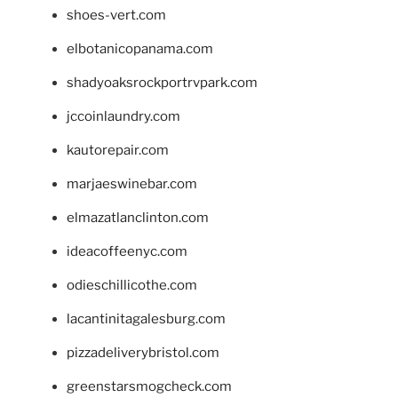
shoes-vert.com
elbotanicopanama.com
shadyoaksrockportrvpark.com
jccoinlaundry.com
kautorepair.com
marjaeswinebar.com
elmazatlanclinton.com
ideacoffeenyc.com
odieschillicothe.com
lacantinitagalesburg.com
pizzadeliverybristol.com
greenstarsmogcheck.com