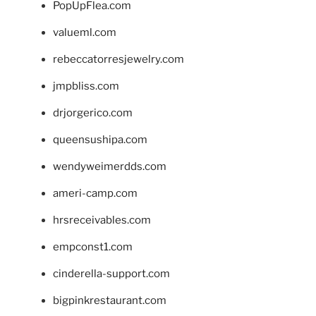
PopUpFlea.com
valueml.com
rebeccatorresjewelry.com
jmpbliss.com
drjorgerico.com
queensushipa.com
wendyweimerdds.com
ameri-camp.com
hrsreceivables.com
empconst1.com
cinderella-support.com
bigpinkrestaurant.com