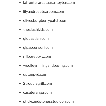
lafronterarestauranteybar.com
lilyandrosetearoom.com
olivesburgberrypatch.com
theslushkids.com
giobastian.com
glpascensori.com
rifloorepoxy.com
woolleymillingandpaving.com
uptonpvd.com
2troublegrill.com
casateranga.com
sticksandstonesstudiooh.com