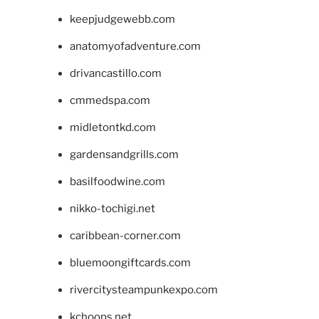
keepjudgewebb.com
anatomyofadventure.com
drivancastillo.com
cmmedspa.com
midletontkd.com
gardensandgrills.com
basilfoodwine.com
nikko-tochigi.net
caribbean-corner.com
bluemoongiftcards.com
rivercitysteampunkexpo.com
kchoops.net