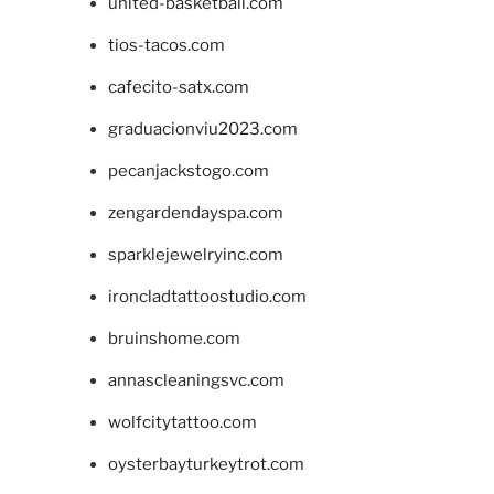
united-basketball.com
tios-tacos.com
cafecito-satx.com
graduacionviu2023.com
pecanjackstogo.com
zengardendayspa.com
sparklejewelryinc.com
ironcladtattoostudio.com
bruinshome.com
annascleaningsvc.com
wolfcitytattoo.com
oysterbayturkeytrot.com