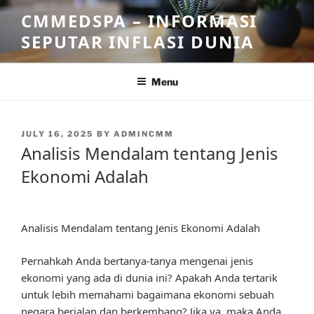
Skip
CMMEDSPA – INFORMASI
to
SEPUTAR INFLASI DUNIA
content
Menu
POSTED
JULY 16, 2025
BY
ADMINCMM
ON
Analisis Mendalam tentang Jenis
Ekonomi Adalah
Analisis Mendalam tentang Jenis Ekonomi Adalah
Pernahkah Anda bertanya-tanya mengenai jenis
ekonomi yang ada di dunia ini? Apakah Anda tertarik
untuk lebih memahami bagaimana ekonomi sebuah
negara berjalan dan berkembang? Jika ya, maka Anda