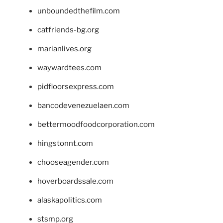
unboundedthefilm.com
catfriends-bg.org
marianlives.org
waywardtees.com
pidfloorsexpress.com
bancodevenezuelaen.com
bettermoodfoodcorporation.com
hingstonnt.com
chooseagender.com
hoverboardssale.com
alaskapolitics.com
stsmp.org