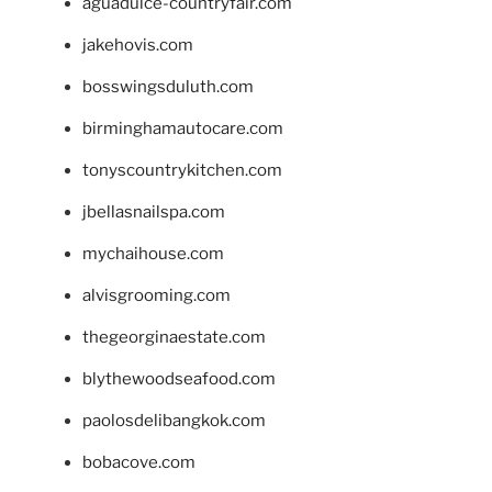
aguadulce-countryfair.com
jakehovis.com
bosswingsduluth.com
birminghamautocare.com
tonyscountrykitchen.com
jbellasnailspa.com
mychaihouse.com
alvisgrooming.com
thegeorginaestate.com
blythewoodseafood.com
paolosdelibangkok.com
bobacove.com