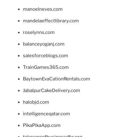
manoelneves.com
mandelaeffectlibrary.com
roselynns.com
balanceyoganj.com
salesforceblogs.com
TrainGames365.com
BaytownEvaCationRentals.com
JabalpurCakeDelivery.com
halobjd.com
intelligenceqatar.com
PikaPikaApp.com
takecareofbusinessdfw.org