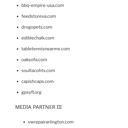
bbq-empire-usa.com
feedstoreva.com
drogopets.com
ediblechalk.com
tabletennisnearme.com
oaksofa.com
soultacohtx.com
capishcaps.com
gpsyfl.org
MEDIA PARTNER III
vwrepairarlington.com