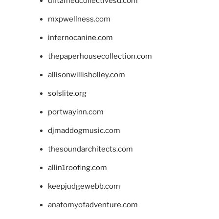
untamedcollectivesd.com
mxpwellness.com
infernocanine.com
thepaperhousecollection.com
allisonwillisholley.com
solslite.org
portwayinn.com
djmaddogmusic.com
thesoundarchitects.com
allin1roofing.com
keepjudgewebb.com
anatomyofadventure.com