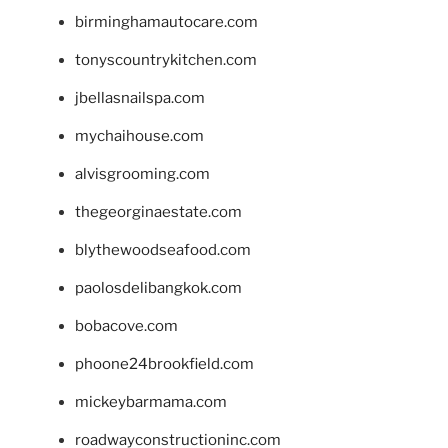
birminghamautocare.com
tonyscountrykitchen.com
jbellasnailspa.com
mychaihouse.com
alvisgrooming.com
thegeorginaestate.com
blythewoodseafood.com
paolosdelibangkok.com
bobacove.com
phoone24brookfield.com
mickeybarmama.com
roadwayconstructioninc.com