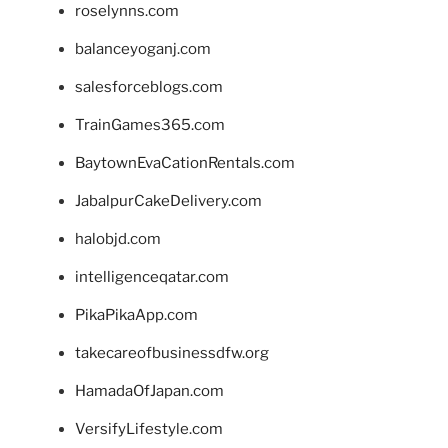
roselynns.com
balanceyoganj.com
salesforceblogs.com
TrainGames365.com
BaytownEvaCationRentals.com
JabalpurCakeDelivery.com
halobjd.com
intelligenceqatar.com
PikaPikaApp.com
takecareofbusinessdfw.org
HamadaOfJapan.com
VersifyLifestyle.com