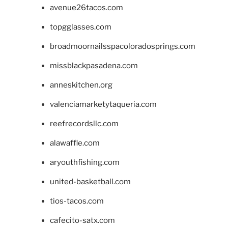
avenue26tacos.com
topgglasses.com
broadmoornailsspacoloradosprings.com
missblackpasadena.com
anneskitchen.org
valenciamarketytaqueria.com
reefrecordsllc.com
alawaffle.com
aryouthfishing.com
united-basketball.com
tios-tacos.com
cafecito-satx.com