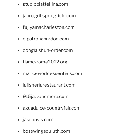
studiopiattellina.com
jannagrillspringfield.com
fujiyamacharleston.com
elpatronchardon.com
donglaishun-order.com
fiamc-rome2022.org
mariceworldessentials.com
lafisheriarestaurant.com
915jazzandmore.com
aguadulce-countryfair.com
jakehovis.com
bosswingsduluth.com