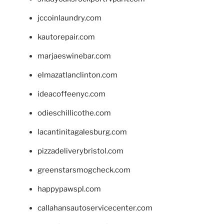
jccoinlaundry.com
kautorepair.com
marjaeswinebar.com
elmazatlanclinton.com
ideacoffeenyc.com
odieschillicothe.com
lacantinitagalesburg.com
pizzadeliverybristol.com
greenstarsmogcheck.com
happypawspl.com
callahansautoservicecenter.com