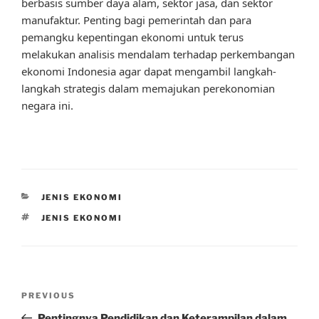
berbasis sumber daya alam, sektor jasa, dan sektor
manufaktur. Penting bagi pemerintah dan para
pemangku kepentingan ekonomi untuk terus
melakukan analisis mendalam terhadap perkembangan
ekonomi Indonesia agar dapat mengambil langkah-
langkah strategis dalam memajukan perekonomian
negara ini.
CATEGORIES
JENIS EKONOMI
TAGS
JENIS EKONOMI
Post
Previous
PREVIOUS
navigation
Post
Pentingnya Pendidikan dan Keterampilan dalam