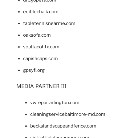
drogopets.com
ediblechalk.com
tabletennisnearme.com
oaksofa.com
soultacohtx.com
capishcaps.com
gpsyfl.org
MEDIA PARTNER III
vwrepairarlington.com
cleaningservicebaltimore-md.com
beckslandscapeandfence.com
vistaaltadelveramendi.com