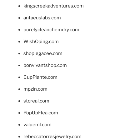
kingscreekadventures.com
antaeuslabs.com
purelycleanchemdry.com
WishOping.com
shoplegacee.com
bonvivantshop.com
CupPlante.com
mpzin.com
stcreal.com
PopUpFlea.com
valueml.com
rebeccatorresjewelry.com