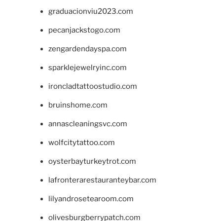
graduacionviu2023.com
pecanjackstogo.com
zengardendayspa.com
sparklejewelryinc.com
ironcladtattoostudio.com
bruinshome.com
annascleaningsvc.com
wolfcitytattoo.com
oysterbayturkeytrot.com
lafronterarestauranteybar.com
lilyandrosetearoom.com
olivesburgberrypatch.com