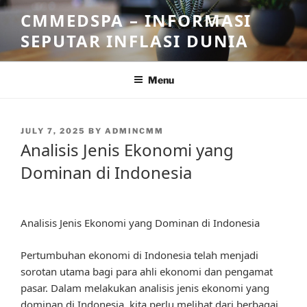
Skip
CMMEDSPA – INFORMASI
to
SEPUTAR INFLASI DUNIA
content
Menu
POSTED
JULY 7, 2025
BY
ADMINCMM
ON
Analisis Jenis Ekonomi yang
Dominan di Indonesia
Analisis Jenis Ekonomi yang Dominan di Indonesia
Pertumbuhan ekonomi di Indonesia telah menjadi
sorotan utama bagi para ahli ekonomi dan pengamat
pasar. Dalam melakukan analisis jenis ekonomi yang
dominan di Indonesia, kita perlu melihat dari berbagai