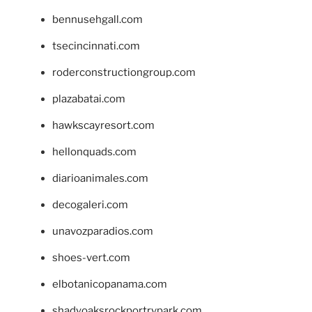
bennusehgall.com
tsecincinnati.com
roderconstructiongroup.com
plazabatai.com
hawkscayresort.com
hellonquads.com
diarioanimales.com
decogaleri.com
unavozparadios.com
shoes-vert.com
elbotanicopanama.com
shadyoaksrockportrvpark.com