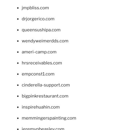
jmpbliss.com
drjorgerico.com
queensushipa.com
wendyweimerdds.com
ameri-camp.com
hrsreceivables.com
empconst1.com
cinderella-support.com
bigpinkrestaurant.com
inspirehuahin.com
memmingerspainting.com
jeremypbeasley.com