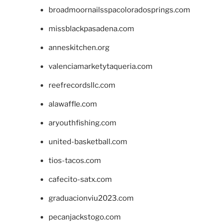
broadmoornailsspacoloradosprings.com
missblackpasadena.com
anneskitchen.org
valenciamarketytaqueria.com
reefrecordsllc.com
alawaffle.com
aryouthfishing.com
united-basketball.com
tios-tacos.com
cafecito-satx.com
graduacionviu2023.com
pecanjackstogo.com