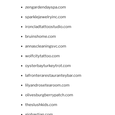
zengardendayspa.com
sparklejewelryinc.com
ironcladtattoostudio.com
bruinshome.com
annascleaningsvc.com
wolfcitytattoo.com
oysterbayturkeytrot.com
lafronterarestauranteybar.com
lilyandrosetearoom.com
olivesburgberrypatch.com
theslushkids.com
giobastian.com