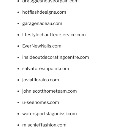
drgiggleshouseofpain.com
hotflashdesigns.com
garagenadeau.com
lifestylechauffeurservice.com
EverNewNails.com
insideoutdecoratingcentre.com
salvatoresinpoint.com
jovialfloralco.com
johnlscotthometeam.com
u-seehomes.com
watersportslagonissi.com
mischieffashion.com