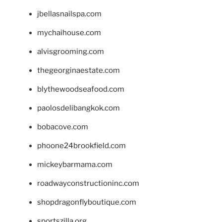
jbellasnailspa.com
mychaihouse.com
alvisgrooming.com
thegeorginaestate.com
blythewoodseafood.com
paolosdelibangkok.com
bobacove.com
phoone24brookfield.com
mickeybarmama.com
roadwayconstructioninc.com
shopdragonflyboutique.com
sportszilla.org