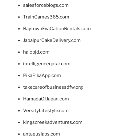
salesforceblogs.com
TrainGames365.com
BaytownEvaCationRentals.com
JabalpurCakeDelivery.com
halobjd.com
intelligenceqatar.com
PikaPikaApp.com
takecareofbusinessdfw.org
HamadaOfJapan.com
VersifyLifestyle.com
kingscreekadventures.com
antaeuslabs.com