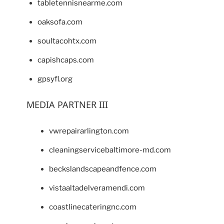
tabletennisnearme.com
oaksofa.com
soultacohtx.com
capishcaps.com
gpsyfl.org
MEDIA PARTNER III
vwrepairarlington.com
cleaningservicebaltimore-md.com
beckslandscapeandfence.com
vistaaltadelveramendi.com
coastlinecateringnc.com