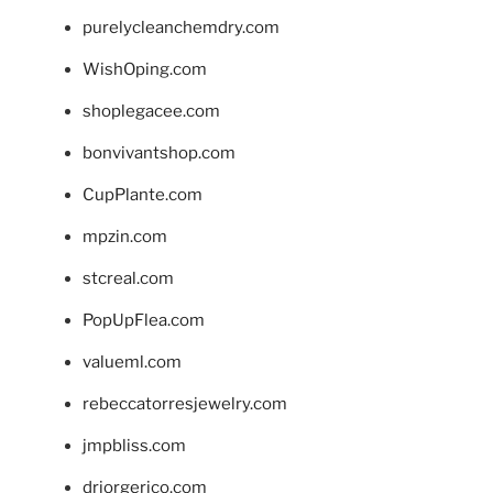
purelycleanchemdry.com
WishOping.com
shoplegacee.com
bonvivantshop.com
CupPlante.com
mpzin.com
stcreal.com
PopUpFlea.com
valueml.com
rebeccatorresjewelry.com
jmpbliss.com
drjorgerico.com