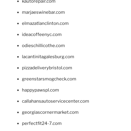
kautorepair.com
marjaeswinebar.com
elmazatlanclinton.com
ideacoffeenyc.com
odieschillicothe.com
lacantinitagalesburg.com
pizzadeliverybristol.com
greenstarsmogcheck.com
happypawspl.com
callahansautoservicecenter.com
georgiascornermarket.com
perfectfit24-7.com