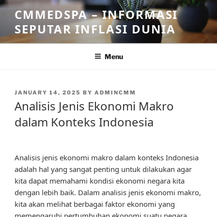
Skip
CMMEDSPA – INFORMASI
to
SEPUTAR INFLASI DUNIA
content
Menu
POSTED
JANUARY 14, 2025
BY
ADMINCMM
ON
Analisis Jenis Ekonomi Makro
dalam Konteks Indonesia
Analisis jenis ekonomi makro dalam konteks Indonesia
adalah hal yang sangat penting untuk dilakukan agar
kita dapat memahami kondisi ekonomi negara kita
dengan lebih baik. Dalam analisis jenis ekonomi makro,
kita akan melihat berbagai faktor ekonomi yang
memengaruhi pertumbuhan ekonomi suatu negara,