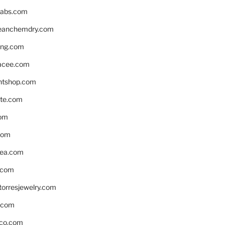
labs.com
leanchemdry.com
ing.com
acee.com
ntshop.com
te.com
om
com
ea.com
.com
torresjewelry.com
s.com
ico.com