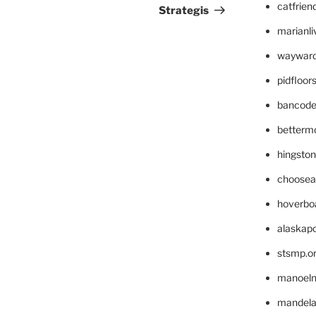
catfrien
Strategis
marianli
wayward
pidfloo
bancode
betterm
hingsto
choosea
hoverbo
alaskapo
stsmp.o
manoel
mandelae