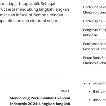
ra dapat tetap stabil. Sebagai
Bank Indonesi
turut serta mendukung langkah-langkah
Menanggulangi I
asalah inflasi ini. Semoga dengan
 dapat ditekan dan ekonomi negara
Bank Inggris: 
Pengaruh Kebij
Indonesia
Penjelasan Men
Reserve di Ind
Peran Bank Sen
Ekonomi Globa
okhealt
NEXT
Next
theinte
Post
Mendorong Pertumbuhan Ekonomi
unbound
Indonesia 2024: Langkah-langkah