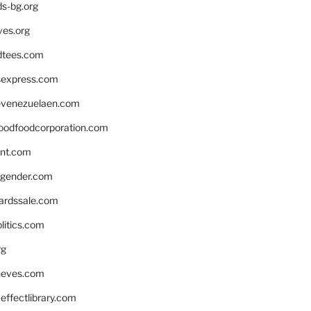
ds-bg.org
ves.org
tees.com
rsexpress.com
venezuelaen.com
oodfoodcorporation.com
nnt.com
gender.com
ardssale.com
litics.com
rg
neves.com
ffectlibrary.com