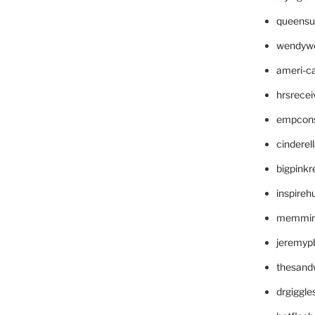
queensu
wendyw
ameri-
hrsrece
empcon
cinderel
bigpinkr
inspireh
memming
jeremyp
thesand
drgiggl