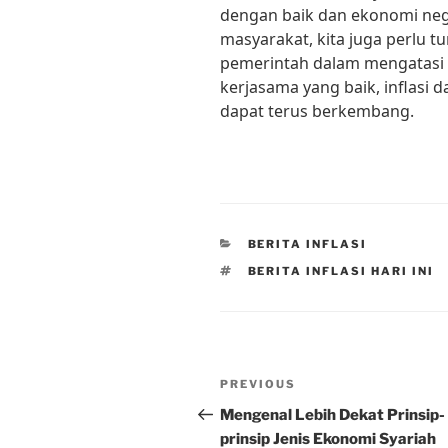
dengan baik dan ekonomi nega
masyarakat, kita juga perlu 
pemerintah dalam mengatasi m
kerjasama yang baik, inflasi
dapat terus berkembang.
CATEGORIES
BERITA INFLASI
TAGS
BERITA INFLASI HARI INI
Post
Previous
PREVIOUS
navigation
Post
Mengenal Lebih Dekat Prinsip-
prinsip Jenis Ekonomi Syariah