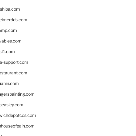
shipa.com
eimerdds.com
camp.com
ivables.com
st1.com
la-support.com
estaurant.com
uahin.com
erspainting.com
beasley.com
wichdepotcos.com
eshouseofpain.com