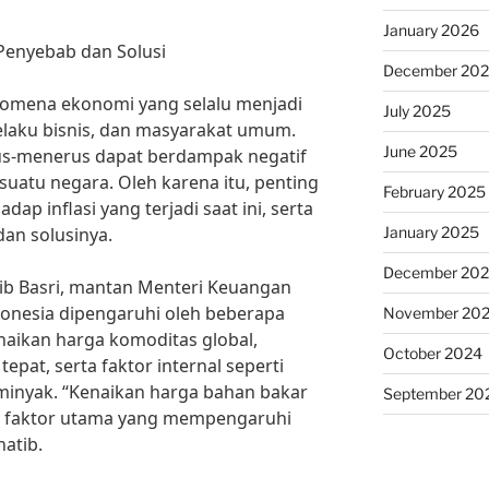
January 2026
r Penyebab dan Solusi
December 20
nomena ekonomi yang selalu menjadi
July 2025
elaku bisnis, dan masyarakat umum.
June 2025
erus-menerus dapat berdampak negatif
suatu negara. Oleh karena itu, penting
February 2025
dap inflasi yang terjadi saat ini, serta
January 2025
an solusinya.
December 20
b Basri, mantan Menteri Keuangan
Indonesia dipengaruhi oleh beberapa
November 20
enaikan harga komoditas global,
October 2024
epat, serta faktor internal seperti
minyak. “Kenaikan harga bahan bakar
September 20
u faktor utama yang mempengaruhi
hatib.