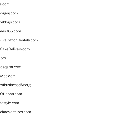
ns.com
yoganj.com
rceblogs.com
ames365.com
EvaCationRentals.com
rCakeDelivery.com
.com
enceqatar.com
aApp.com
eofbusinessdfw.org
OfJapan.com
ifestyle.com
eekadventures.com