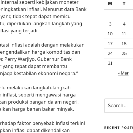
r internal seperti kebijakan moneter
M
T
ningkatkan inflasi. Menurut data Bank
 yang tidak tepat dapat memicu
 itu, diperlukan langkah-langkah yang
3
4
lasi yang terjadi.
10
11
17
18
atasi inflasi adalah dengan melakukan
mengendalikan harga komoditas dan
24
25
r. Perry Warjiyo, Gubernur Bank
31
er yang tepat dapat membantu
njaga kestabilan ekonomi negara.”
« Mar
perlu melakukan langkah-langkah
inflasi, seperti mengawasi harga
an produksi pangan dalam negeri,
Search
for:
aikan harga bahan bakar minyak.
hadap faktor penyebab inflasi terkini
RECENT POST
pkan inflasi dapat dikendalikan