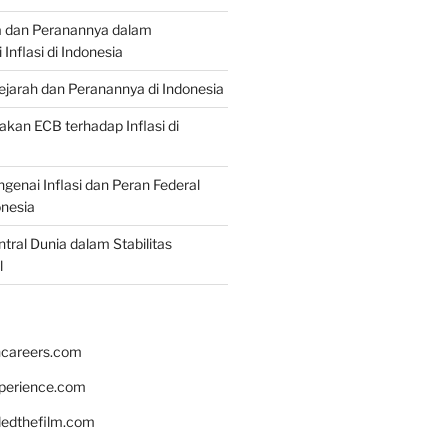
a dan Peranannya dalam
nflasi di Indonesia
Sejarah dan Peranannya di Indonesia
akan ECB terhadap Inflasi di
genai Inflasi dan Peran Federal
onesia
tral Dunia dalam Stabilitas
l
hcareers.com
xperience.com
edthefilm.com