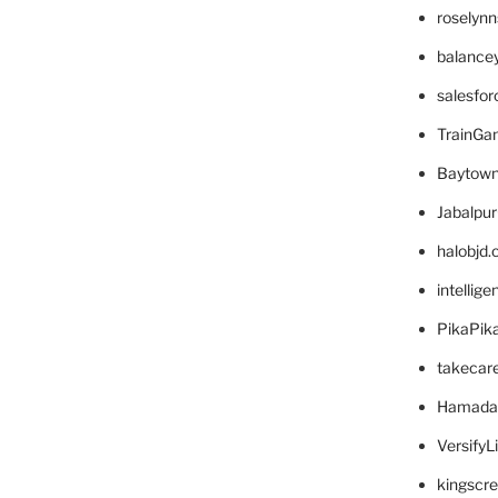
roselyn
balance
salesfo
TrainG
Baytown
Jabalpu
halobjd
intellig
PikaPik
takecar
Hamada
VersifyL
kingscr