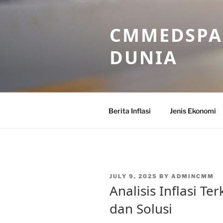
Skip
to
CMMEDSPA 
content
DUNIA
Berita Inflasi
Jenis Ekonomi
POSTED
JULY 9, 2025
BY
ADMINCMM
ON
Analisis Inflasi Te
dan Solusi