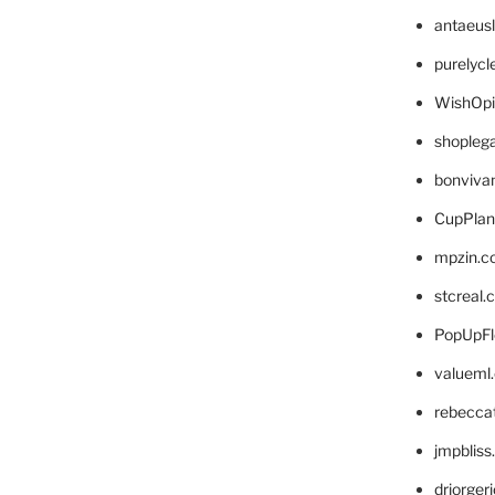
antaeus
purelyc
WishOp
shopleg
bonviva
CupPlan
mpzin.c
stcreal.
PopUpFl
valueml
rebecca
jmpblis
drjorger