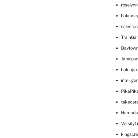
roselyn
balance
salesfo
TrainG
Baytown
Jabalpu
halobjd
intellig
PikaPik
takecar
Hamada
VersifyL
kingscr