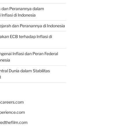
a dan Peranannya dalam
nflasi di Indonesia
Sejarah dan Peranannya di Indonesia
akan ECB terhadap Inflasi di
genai Inflasi dan Peran Federal
onesia
tral Dunia dalam Stabilitas
l
hcareers.com
xperience.com
edthefilm.com