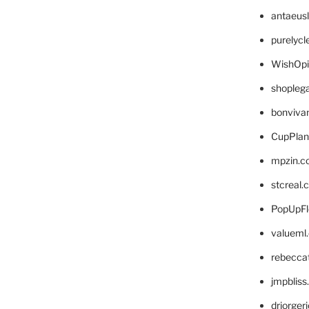
antaeus
purelyc
WishOp
shopleg
bonviva
CupPlan
mpzin.c
stcreal.
PopUpFl
valueml
rebecca
jmpblis
drjorger