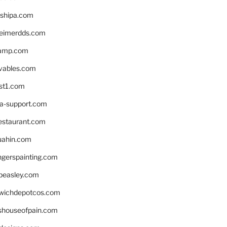
shipa.com
eimerdds.com
camp.com
ivables.com
st1.com
la-support.com
estaurant.com
uahin.com
erspainting.com
beasley.com
wichdepotcos.com
eshouseofpain.com