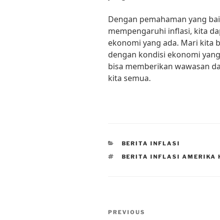
Dengan pemahaman yang baik 
mempengaruhi inflasi, kita d
ekonomi yang ada. Mari kita 
dengan kondisi ekonomi yang 
bisa memberikan wawasan d
kita semua.
CATEGORIES
BERITA INFLASI
TAGS
BERITA INFLASI AMERIKA 
Post
Previous
PREVIOUS