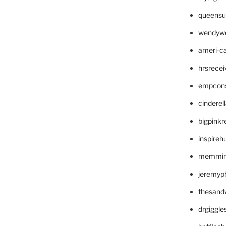
queensu
wendyw
ameri-
hrsrece
empcon
cinderel
bigpinkr
inspireh
memming
jeremyp
thesand
drgiggl