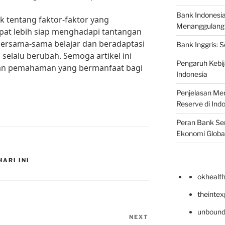
Bank Indonesi
tentang faktor-faktor yang
Menanggulangi I
apat lebih siap menghadapi tantangan
bersama-sama belajar dan beradaptasi
Bank Inggris: 
selalu berubah. Semoga artikel ini
Pengaruh Kebij
an pemahaman yang bermanfaat bagi
Indonesia
Penjelasan Men
Reserve di Ind
Peran Bank Sen
Ekonomi Globa
HARI INI
okhealt
theinte
unbound
NEXT
Next