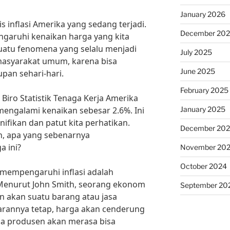
January 2026
sis inflasi Amerika yang sedang terjadi.
December 20
aruhi kenaikan harga yang kita
 suatu fenomena yang selalu menjadi
July 2025
asyarakat umum, karena bisa
June 2025
pan sehari-hari.
February 2025
 Biro Statistik Tenaga Kerja Amerika
January 2025
i mengalami kenaikan sebesar 2.6%. Ini
ifikan dan patut kita perhatikan.
December 20
, apa yang sebenarnya
 ini?
November 20
October 2024
 mempengaruhi inflasi adalah
Menurut John Smith, seorang ekonom
September 20
n akan suatu barang atau jasa
rannya tetap, harga akan cenderung
rena produsen akan merasa bisa