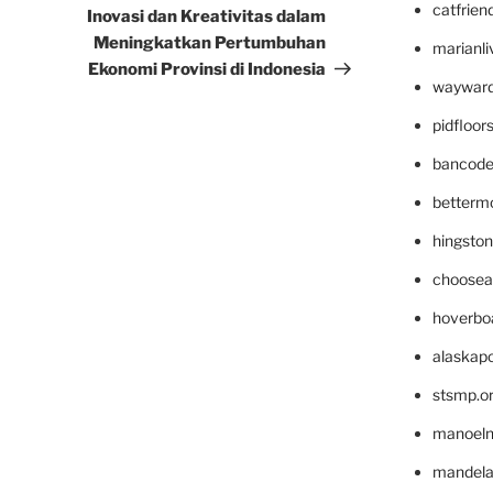
catfrien
Post
Inovasi dan Kreativitas dalam
Meningkatkan Pertumbuhan
marianli
Ekonomi Provinsi di Indonesia
wayward
pidfloo
bancode
betterm
hingsto
choosea
hoverbo
alaskapo
stsmp.o
manoel
mandelae