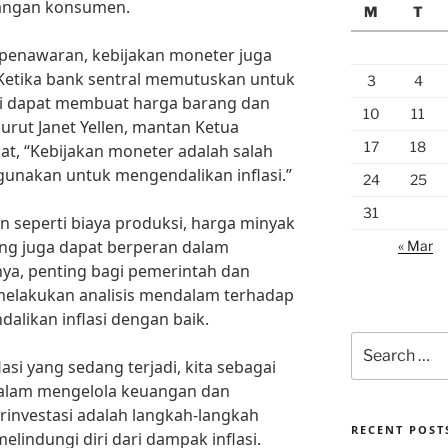
langan konsumen.
M
T
 penawaran, kebijakan moneter juga
 Ketika bank sentral memutuskan untuk
3
4
ni dapat membuat harga barang dan
10
11
urut Janet Yellen, mantan Ketua
17
18
at, “Kebijakan moneter adalah salah
gunakan untuk mengendalikan inflasi.”
24
25
31
ain seperti biaya produksi, harga minyak
uang juga dapat berperan dalam
« Mar
nya, penting bagi pemerintah dan
melakukan analisis mendalam terhadap
dalikan inflasi dengan baik.
Search
for:
asi yang sedang terjadi, kita sebagai
 dalam mengelola keuangan dan
investasi adalah langkah-langkah
RECENT POST
elindungi diri dari dampak inflasi.