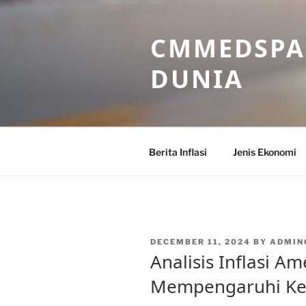
Skip
to
CMMEDSPA 
content
DUNIA
Berita Inflasi
Jenis Ekonomi
POSTED
DECEMBER 11, 2024
BY
ADMI
ON
Analisis Inflasi Am
Mempengaruhi Ke