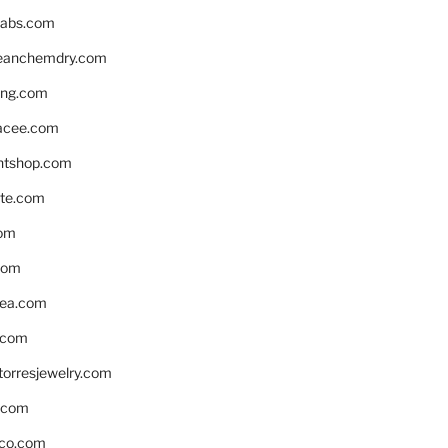
labs.com
leanchemdry.com
ing.com
acee.com
ntshop.com
te.com
om
com
ea.com
.com
torresjewelry.com
s.com
ico.com