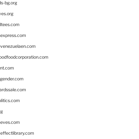
ds-bg.org
ves.org
tees.com
rsexpress.com
venezuelaen.com
oodfoodcorporation.com
nnt.com
gender.com
ardssale.com
litics.com
rg
neves.com
ffectlibrary.com