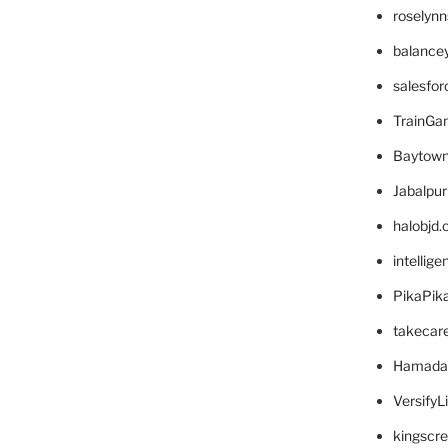
roselyn
balance
salesfo
TrainG
Baytown
Jabalpu
halobjd
intellig
PikaPik
takecar
Hamada
VersifyL
kingscr