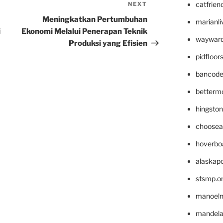
catfrien
NEXT
Next
Post
Meningkatkan Pertumbuhan
marianli
i
Ekonomi Melalui Penerapan Teknik
wayward
Produksi yang Efisien
pidfloo
bancode
betterm
hingsto
choosea
hoverbo
alaskapo
stsmp.o
manoel
mandelae