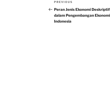
Post
Previous
PREVIOUS
navigation
Post
Peran Jenis Ekonomi Deskriptif
dalam Pengembangan Ekonom
Indonesia