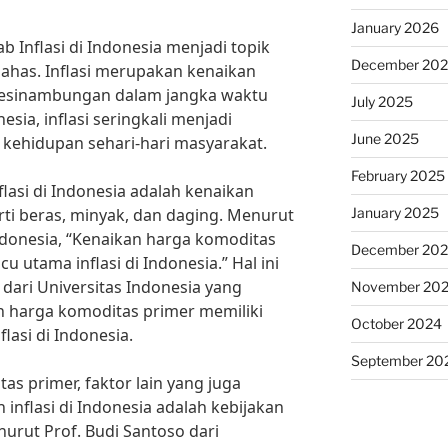
January 2026
b Inflasi di Indonesia menjadi topik
December 20
bahas. Inflasi merupakan kenaikan
esinambungan dalam jangka waktu
July 2025
sia, inflasi seringkali menjadi
June 2025
ehidupan sehari-hari masyarakat.
February 2025
flasi di Indonesia adalah kenaikan
January 2025
ti beras, minyak, dan daging. Menurut
Indonesia, “Kenaikan harga komoditas
December 20
u utama inflasi di Indonesia.” Hal ini
 dari Universitas Indonesia yang
November 20
 harga komoditas primer memiliki
October 2024
asi di Indonesia.
September 20
as primer, faktor lain yang juga
nflasi di Indonesia adalah kebijakan
urut Prof. Budi Santoso dari