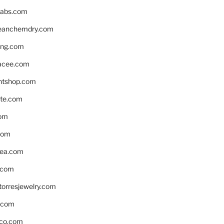
labs.com
leanchemdry.com
ing.com
acee.com
ntshop.com
te.com
om
com
ea.com
.com
torresjewelry.com
s.com
ico.com