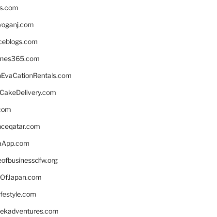
ns.com
yoganj.com
rceblogs.com
ames365.com
EvaCationRentals.com
rCakeDelivery.com
.com
enceqatar.com
aApp.com
eofbusinessdfw.org
OfJapan.com
ifestyle.com
eekadventures.com