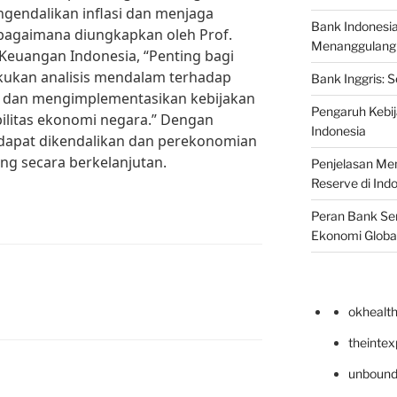
gendalikan inflasi dan menjaga
Bank Indonesi
ebagaimana diungkapkan oleh Prof.
Menanggulangi I
 Keuangan Indonesia, “Penting bagi
kukan analisis mendalam terhadap
Bank Inggris: 
si dan mengimplementasikan kebijakan
Pengaruh Kebij
ilitas ekonomi negara.” Dengan
Indonesia
a dapat dikendalikan dan perekonomian
ng secara berkelanjutan.
Penjelasan Men
Reserve di Ind
Peran Bank Sen
Ekonomi Globa
okhealt
theinte
unbound