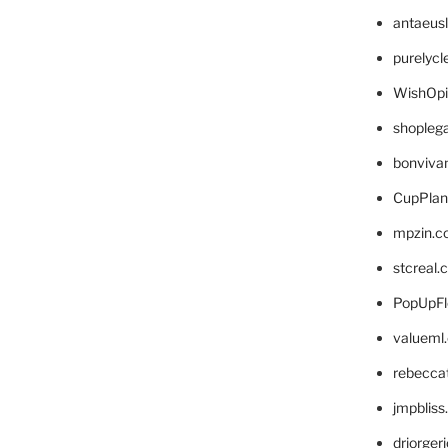
antaeus
purelyc
WishOp
shopleg
bonviva
CupPlan
mpzin.c
stcreal.
PopUpFl
valueml
rebecca
jmpblis
drjorger