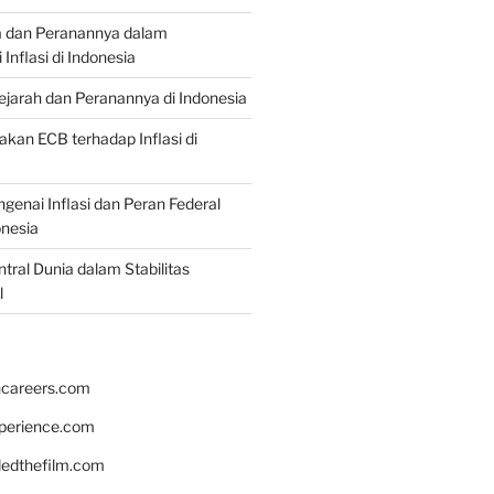
a dan Peranannya dalam
nflasi di Indonesia
Sejarah dan Peranannya di Indonesia
akan ECB terhadap Inflasi di
genai Inflasi dan Peran Federal
onesia
tral Dunia dalam Stabilitas
l
hcareers.com
xperience.com
edthefilm.com