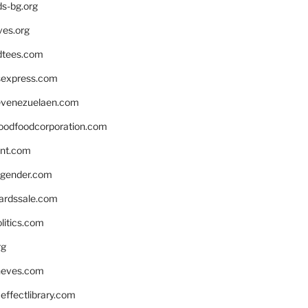
ds-bg.org
ves.org
tees.com
rsexpress.com
venezuelaen.com
oodfoodcorporation.com
nnt.com
gender.com
ardssale.com
litics.com
rg
neves.com
ffectlibrary.com