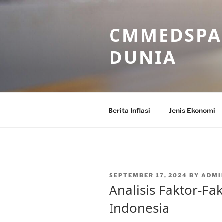
Skip
to
CMMEDSPA 
content
DUNIA
Berita Inflasi
Jenis Ekonomi
POSTED
SEPTEMBER 17, 2024
BY
ADM
ON
Analisis Faktor-Fa
Indonesia