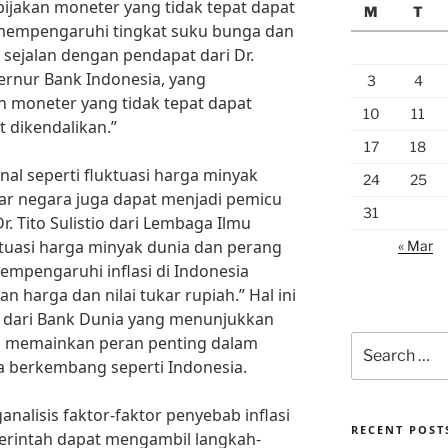
bijakan moneter yang tidak tepat dapat
M
T
 mempengaruhi tingkat suku bunga dan
ga sejalan dengan pendapat dari Dr.
rnur Bank Indonesia, yang
3
4
 moneter yang tidak tepat dapat
10
11
t dikendalikan.”
17
18
ernal seperti fluktuasi harga minyak
24
25
ar negara juga dapat menjadi pemicu
31
Dr. Tito Sulistio dari Lembaga Ilmu
tuasi harga minyak dunia dan perang
« Mar
mpengaruhi inflasi di Indonesia
 harga dan nilai tukar rupiah.” Hal ini
an dari Bank Dunia yang menunjukkan
al memainkan peran penting dalam
Search
for:
a berkembang seperti Indonesia.
lisis faktor-faktor penyebab inflasi
RECENT POST
merintah dapat mengambil langkah-