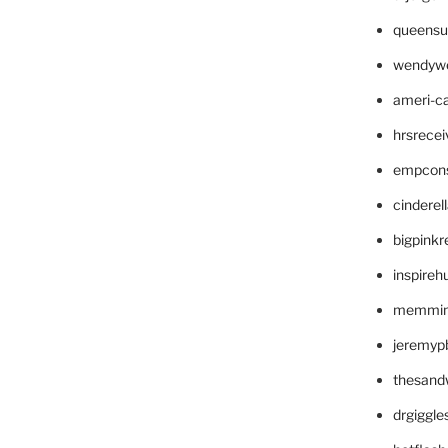
queensu
wendyw
ameri-
hrsrece
empcon
cinderel
bigpinkr
inspireh
memming
jeremyp
thesand
drgiggl