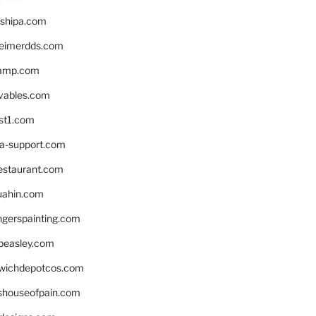
shipa.com
eimerdds.com
camp.com
ivables.com
st1.com
la-support.com
estaurant.com
uahin.com
erspainting.com
beasley.com
wichdepotcos.com
eshouseofpain.com