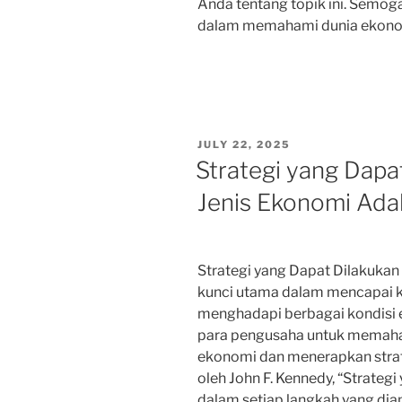
Anda tentang topik ini. Semoga
dalam memahami dunia ekonom
POSTED
JULY 22, 2025
ON
Strategi yang Dapa
Jenis Ekonomi Ada
Strategi yang Dapat Dilakuka
kunci utama dalam mencapai ke
menghadapi berbagai kondisi 
para pengusaha untuk memahami
ekonomi dan menerapkan strate
oleh John F. Kennedy, “Strate
dalam setiap langkah yang diam