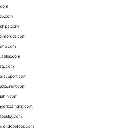
s.com
ico.com
shipa.com
eimerdds.com
camp.com
ivables.com
st1.com
la-support.com
estaurant.com
uahin.com
erspainting.com
beasley.com
wichdepotcos.com