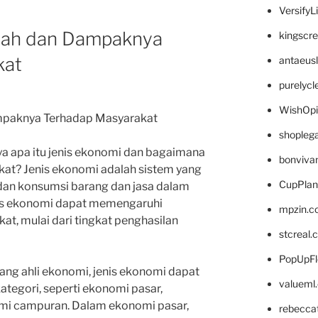
VersifyL
lah dan Dampaknya
kingscr
kat
antaeus
purelyc
WishOp
mpaknya Terhadap Masyarakat
shopleg
a apa itu jenis ekonomi dan bagaimana
bonviva
t? Jenis ekonomi adalah sistem yang
CupPlan
, dan konsumsi barang dan jasa dalam
enis ekonomi dapat memengaruhi
mpzin.c
at, mulai dari tingkat penghasilan
stcreal.
PopUpFl
rang ahli ekonomi, jenis ekonomi dapat
valueml
tegori, seperti ekonomi pasar,
i campuran. Dalam ekonomi pasar,
rebecca