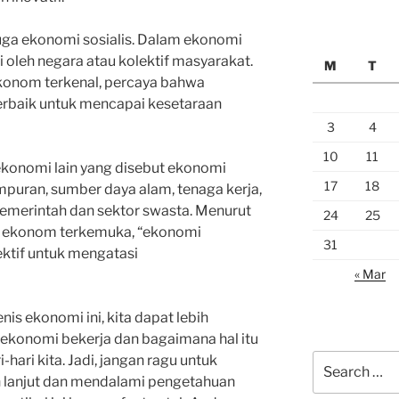
juga ekonomi sosialis. Dalam ekonomi
ki oleh negara atau kolektif masyarakat.
M
T
 ekonom terkenal, percaya bahwa
terbaik untuk mencapai kesetaraan
3
4
10
11
s ekonomi lain yang disebut ekonomi
17
18
uran, sumber daya alam, tenaga kerja,
pemerintah dan sektor swasta. Menurut
24
25
g ekonom terkemuka, “ekonomi
31
ktif untuk mengatasi
« Mar
s ekonomi ini, kita dapat lebih
konomi bekerja dan bagaimana hal itu
Search
ari kita. Jadi, jangan ragu untuk
for:
 lanjut dan mendalami pengetahuan