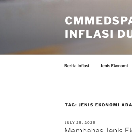
Skip
to
CMMEDSPA
content
INFLASI D
Berita Inflasi
Jenis Ekonomi
TAG:
JENIS EKONOMI AD
POSTED
JULY 25, 2025
ON
Membahas Jenis E