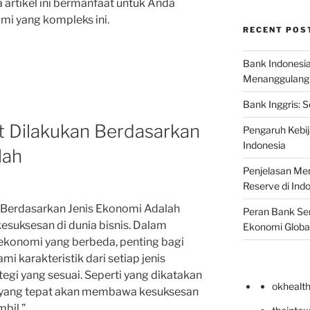
 artikel ini bermanfaat untuk Anda
i yang kompleks ini.
RECENT POS
Bank Indonesi
Menanggulangi I
Bank Inggris: 
t Dilakukan Berdasarkan
Pengaruh Kebij
Indonesia
lah
Penjelasan Men
Reserve di Ind
n Berdasarkan Jenis Ekonomi Adalah
Peran Bank Sen
suksesan di dunia bisnis. Dalam
Ekonomi Globa
ekonomi yang berbeda, penting bagi
 karakteristik dari setiap jenis
gi yang sesuai. Seperti yang dikatakan
okhealt
gi yang tepat akan membawa kesuksesan
bil.”