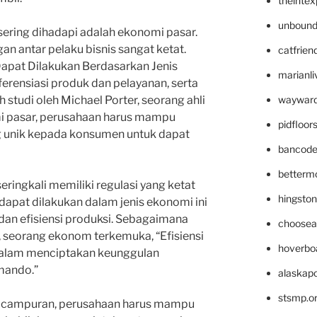
theinte
unbound
sering dihadapi adalah ekonomi pasar.
n antar pelaku bisnis sangat ketat.
catfrien
 Dapat Dilakukan Berdasarkan Jenis
marianli
erensiasi produk dan pelayanan, serta
wayward
 studi oleh Michael Porter, seorang ahli
mi pasar, perusahaan harus mampu
pidfloo
 unik kepada konsumen untuk dapat
bancode
betterm
eringkali memiliki regulasi yang ketat
hingsto
 dapat dilakukan dalam jenis ekonomi ini
dan efisiensi produksi. Sebagaimana
choosea
 seorang ekonom terkemuka, “Efisiensi
hoverbo
dalam menciptakan keunggulan
mando.”
alaskapo
stsmp.o
i campuran, perusahaan harus mampu