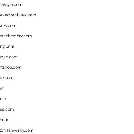
ifestyle.com
eekadventures.com
labs.com
leanchemdry.com
ing.com
acee.com
ntshop.com
te.com
om
com
ea.com
.com
torresjewelry.com