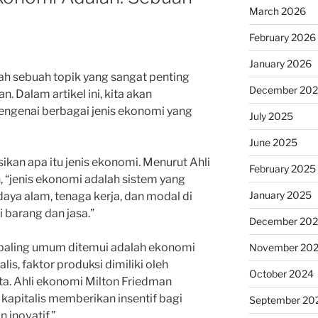
March 2026
February 2026
January 2026
h sebuah topik yang sangat penting
December 20
. Dalam artikel ini, kita akan
engenai berbagai jenis ekonomi yang
July 2025
June 2025
sikan apa itu jenis ekonomi. Menurut Ahli
February 2025
 “jenis ekonomi adalah sistem yang
January 2025
ya alam, tenaga kerja, dan modal di
barang dan jasa.”
December 20
 paling umum ditemui adalah ekonomi
November 20
lis, faktor produksi dimiliki oleh
October 2024
ta. Ahli ekonomi Milton Friedman
apitalis memberikan insentif bagi
September 20
 inovatif.”