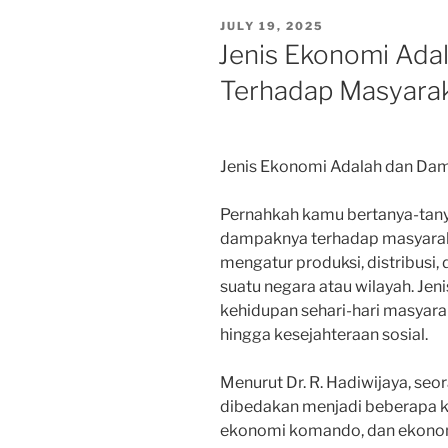
POSTED
JULY 19, 2025
ON
Jenis Ekonomi Ada
Terhadap Masyara
Jenis Ekonomi Adalah dan Da
Pernahkah kamu bertanya-tany
dampaknya terhadap masyaraka
mengatur produksi, distribusi
suatu negara atau wilayah. J
kehidupan sehari-hari masyarak
hingga kesejahteraan sosial.
Menurut Dr. R. Hadiwijaya, seo
dibedakan menjadi beberapa ka
ekonomi komando, dan ekonom