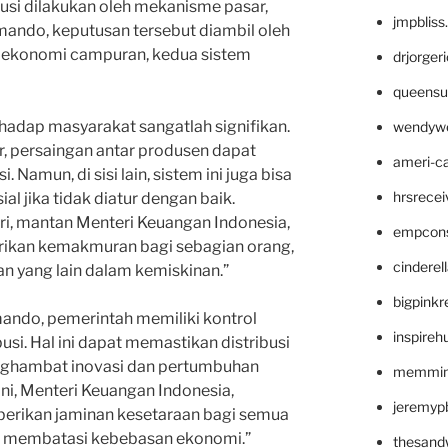
busi dilakukan oleh mekanisme pasar,
jmpblis
ndo, keputusan tersebut diambil oleh
 ekonomi campuran, kedua sistem
drjorger
queensu
hadap masyarakat sangatlah signifikan.
wendyw
, persaingan antar produsen dapat
ameri-
 Namun, di sisi lain, sistem ini juga bisa
hrsrece
 jika tidak diatur dengan baik.
sri, mantan Menteri Keuangan Indonesia,
empcon
ikan kemakmuran bagi sebagian orang,
cinderel
n yang lain dalam kemiskinan.”
bigpinkr
mando, pemerintah memiliki kontrol
inspireh
usi. Hal ini dapat memastikan distribusi
enghambat inovasi dan pertumbuhan
memming
ni, Menteri Keuangan Indonesia,
jeremyp
rikan jaminan kesetaraan bagi semua
a membatasi kebebasan ekonomi.”
thesand