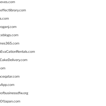
neves.com
ffectlibrary.com
ns.com
yoganj.com
rceblogs.com
ames365.com
EvaCationRentals.com
rCakeDelivery.com
.com
enceqatar.com
aApp.com
eofbusinessdfw.org
OfJapan.com