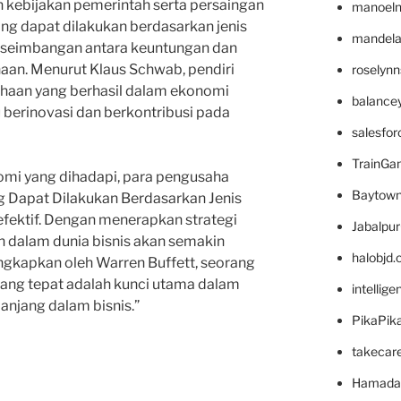
 kebijakan pemerintah serta persaingan
manoel
ang dapat dilakukan berdasarkan jenis
mandelae
eseimbangan antara keuntungan dan
aan. Menurut Klaus Schwab, pendiri
roselyn
haan yang berhasil dalam ekonomi
balance
erinovasi dan berkontribusi pada
salesfo
TrainG
mi yang dihadapi, para pengusaha
Baytown
g Dapat Dilakukan Berdasarkan Jenis
fektif. Dengan menerapkan strategi
Jabalpu
n dalam dunia bisnis akan semakin
halobjd
ungkapkan oleh Warren Buffett, seorang
 yang tepat adalah kunci utama dalam
intellig
njang dalam bisnis.”
PikaPik
takecar
Hamada