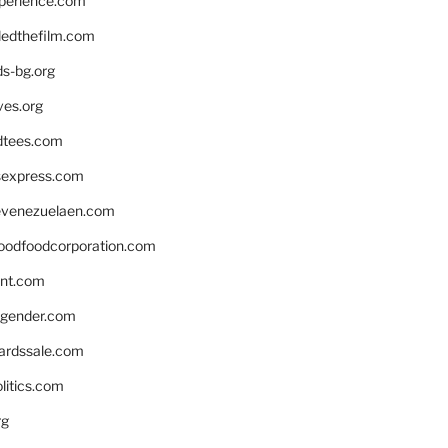
xperience.com
edthefilm.com
ds-bg.org
ves.org
tees.com
rsexpress.com
venezuelaen.com
oodfoodcorporation.com
nnt.com
gender.com
ardssale.com
litics.com
rg