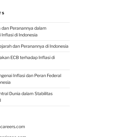
TS
a dan Peranannya dalam
nflasi di Indonesia
Sejarah dan Peranannya di Indonesia
akan ECB terhadap Inflasi di
genai Inflasi dan Peran Federal
onesia
tral Dunia dalam Stabilitas
l
hcareers.com