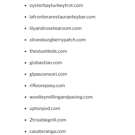
oysterbayturkeytrot.com
lafronterarestauranteybar.com
lilyandrosetearoom.com
olivesburgberrypatch.com
theslushkids.com
giobastian.com
glpascensori.com
rifloorepoxy.com
woolleymillingandpaving.com
uptonpvd.com
2troublegrill.com
casateranga.com