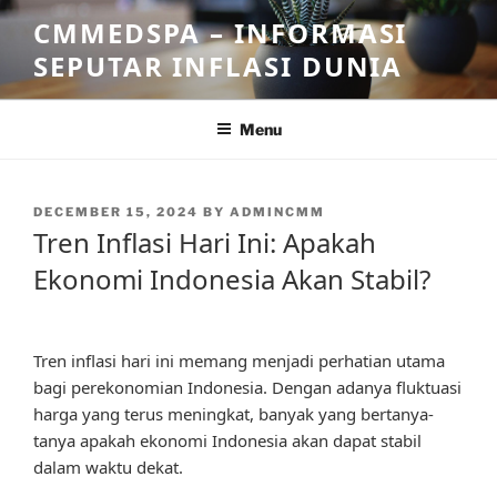
Skip
CMMEDSPA – INFORMASI
to
SEPUTAR INFLASI DUNIA
content
Menu
POSTED
DECEMBER 15, 2024
BY
ADMINCMM
ON
Tren Inflasi Hari Ini: Apakah
Ekonomi Indonesia Akan Stabil?
Tren inflasi hari ini memang menjadi perhatian utama
bagi perekonomian Indonesia. Dengan adanya fluktuasi
harga yang terus meningkat, banyak yang bertanya-
tanya apakah ekonomi Indonesia akan dapat stabil
dalam waktu dekat.