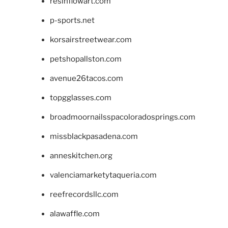
resinflowart.com
p-sports.net
korsairstreetwear.com
petshopallston.com
avenue26tacos.com
topgglasses.com
broadmoornailsspacoloradosprings.com
missblackpasadena.com
anneskitchen.org
valenciamarketytaqueria.com
reefrecordsllc.com
alawaffle.com