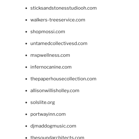
sticksandstonesstudiooh.com
walkers-treeservice.com
shopmossi.com
untamedcollectivesd.com
mxpwellness.com
infernocanine.com
thepaperhousecollection.com
allisonwillisholley.com
solslite.org
portwayinn.com
djmaddogmusic.com
thesoundarchitects.com