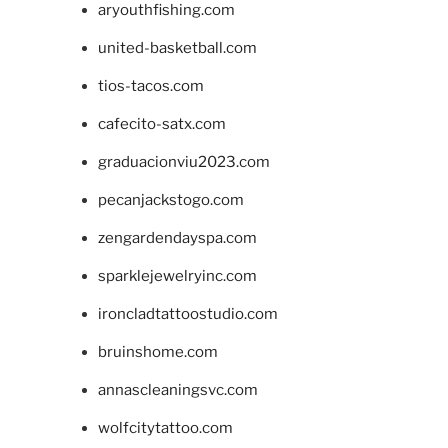
aryouthfishing.com
united-basketball.com
tios-tacos.com
cafecito-satx.com
graduacionviu2023.com
pecanjackstogo.com
zengardendayspa.com
sparklejewelryinc.com
ironcladtattoostudio.com
bruinshome.com
annascleaningsvc.com
wolfcitytattoo.com