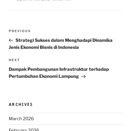
Post
Previous
PREVIOUS
navigation
Post
Strategi Sukses dalam Menghadapi Dinamika
Jenis Ekonomi Bisnis di Indonesia
Next
NEXT
Post
Dampak Pembangunan Infrastruktur terhadap
Pertumbuhan Ekonomi Lampung
ARCHIVES
March 2026
February 2026