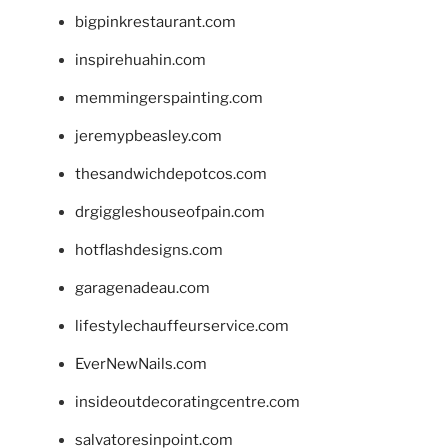
bigpinkrestaurant.com
inspirehuahin.com
memmingerspainting.com
jeremypbeasley.com
thesandwichdepotcos.com
drgiggleshouseofpain.com
hotflashdesigns.com
garagenadeau.com
lifestylechauffeurservice.com
EverNewNails.com
insideoutdecoratingcentre.com
salvatoresinpoint.com