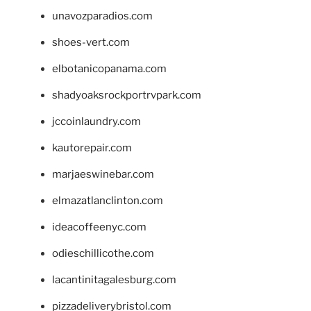
unavozparadios.com
shoes-vert.com
elbotanicopanama.com
shadyoaksrockportrvpark.com
jccoinlaundry.com
kautorepair.com
marjaeswinebar.com
elmazatlanclinton.com
ideacoffeenyc.com
odieschillicothe.com
lacantinitagalesburg.com
pizzadeliverybristol.com