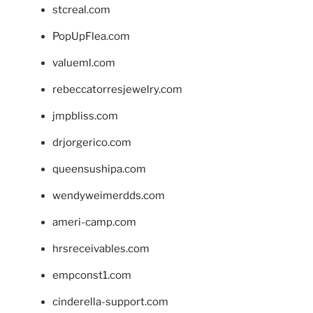
stcreal.com
PopUpFlea.com
valueml.com
rebeccatorresjewelry.com
jmpbliss.com
drjorgerico.com
queensushipa.com
wendyweimerdds.com
ameri-camp.com
hrsreceivables.com
empconst1.com
cinderella-support.com