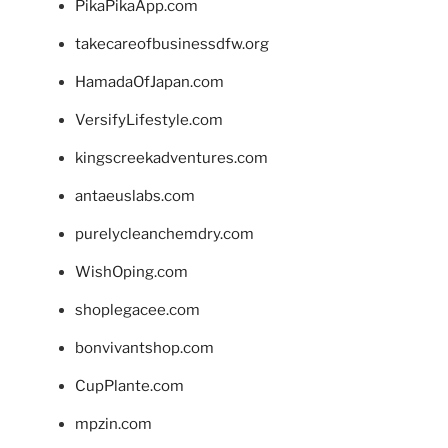
PikaPikaApp.com
takecareofbusinessdfw.org
HamadaOfJapan.com
VersifyLifestyle.com
kingscreekadventures.com
antaeuslabs.com
purelycleanchemdry.com
WishOping.com
shoplegacee.com
bonvivantshop.com
CupPlante.com
mpzin.com