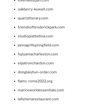
lovenailsspari.com
oakberry-kuwait.com
quartzliterary.com
friendsofbroderickpark.com
studiopiattellina.com
jannagrillspringfield.com
fujiyamacharleston.com
elpatronchardon.com
donglaishun-order.com
fiamc-rome2022.org
mariceworldessentials.com
lafisheriarestaurant.com