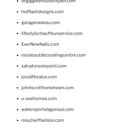
drgiggleshouseofpain.com
hotflashdesigns.com
garagenadeau.com
lifestylechauffeurservice.com
EverNewNails.com
insideoutdecoratingcentre.com
salvatoresinpoint.com
jovialfloralco.com
johnlscotthometeam.com
u-seehomes.com
watersportslagonissi.com
mischieffashion.com