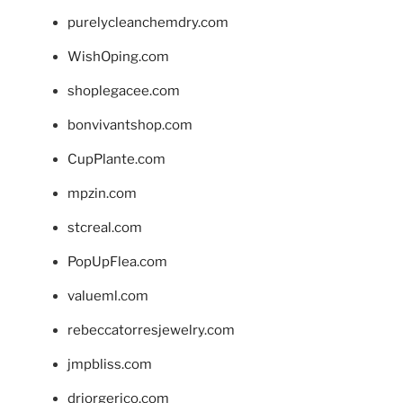
purelycleanchemdry.com
WishOping.com
shoplegacee.com
bonvivantshop.com
CupPlante.com
mpzin.com
stcreal.com
PopUpFlea.com
valueml.com
rebeccatorresjewelry.com
jmpbliss.com
drjorgerico.com