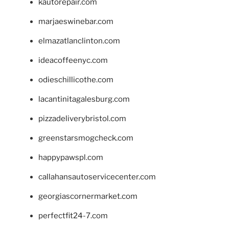
kautorepair.com
marjaeswinebar.com
elmazatlanclinton.com
ideacoffeenyc.com
odieschillicothe.com
lacantinitagalesburg.com
pizzadeliverybristol.com
greenstarsmogcheck.com
happypawspl.com
callahansautoservicecenter.com
georgiascornermarket.com
perfectfit24-7.com