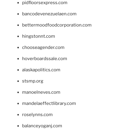
pidfloorsexpress.com
bancodevenezuelaen.com
bettermoodfoodcorporation.com
hingstonnt.com
chooseagender.com
hoverboardssale.com
alaskapolitics.com
stsmp.org
manoelneves.com
mandelaeffectlibrary.com
roselynns.com
balanceyoganj.com