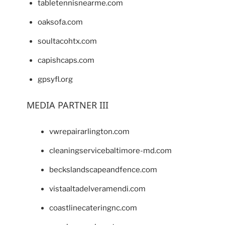
tabletennisnearme.com
oaksofa.com
soultacohtx.com
capishcaps.com
gpsyfl.org
MEDIA PARTNER III
vwrepairarlington.com
cleaningservicebaltimore-md.com
beckslandscapeandfence.com
vistaaltadelveramendi.com
coastlinecateringnc.com