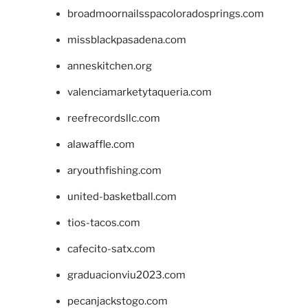
broadmoornailsspacoloradosprings.com
missblackpasadena.com
anneskitchen.org
valenciamarketytaqueria.com
reefrecordsllc.com
alawaffle.com
aryouthfishing.com
united-basketball.com
tios-tacos.com
cafecito-satx.com
graduacionviu2023.com
pecanjackstogo.com