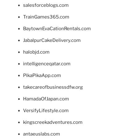
salesforceblogs.com
TrainGames365.com
BaytownEvaCationRentals.com
JabalpurCakeDelivery.com
halobjd.com
intelligenceqatar.com
PikaPikaApp.com
takecareofbusinessdfw.org
HamadaOfJapan.com
VersifyLifestyle.com
kingscreekadventures.com
antaeuslabs.com