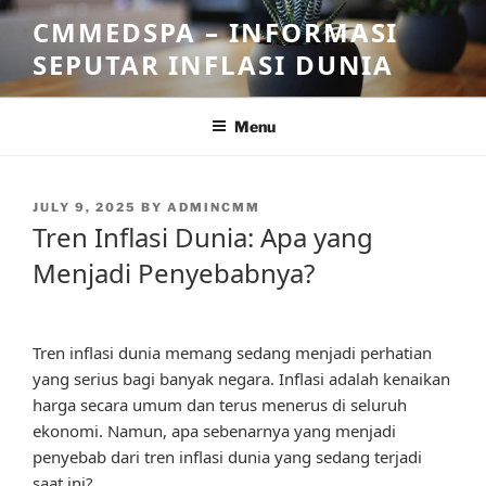
Skip
CMMEDSPA – INFORMASI
to
SEPUTAR INFLASI DUNIA
content
Menu
POSTED
JULY 9, 2025
BY
ADMINCMM
ON
Tren Inflasi Dunia: Apa yang
Menjadi Penyebabnya?
Tren inflasi dunia memang sedang menjadi perhatian
yang serius bagi banyak negara. Inflasi adalah kenaikan
harga secara umum dan terus menerus di seluruh
ekonomi. Namun, apa sebenarnya yang menjadi
penyebab dari tren inflasi dunia yang sedang terjadi
saat ini?