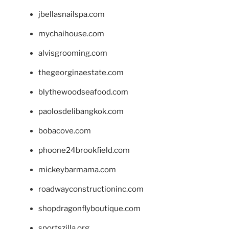
jbellasnailspa.com
mychaihouse.com
alvisgrooming.com
thegeorginaestate.com
blythewoodseafood.com
paolosdelibangkok.com
bobacove.com
phoone24brookfield.com
mickeybarmama.com
roadwayconstructioninc.com
shopdragonflyboutique.com
sportszilla.org