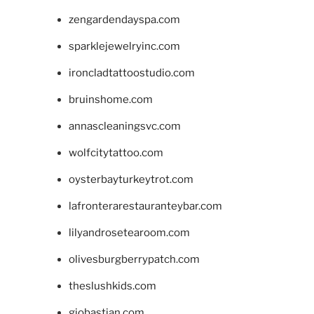
zengardendayspa.com
sparklejewelryinc.com
ironcladtattoostudio.com
bruinshome.com
annascleaningsvc.com
wolfcitytattoo.com
oysterbayturkeytrot.com
lafronterarestauranteybar.com
lilyandrosetearoom.com
olivesburgberrypatch.com
theslushkids.com
giobastian.com