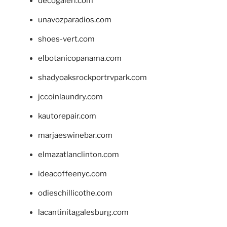
decogaleri.com
unavozparadios.com
shoes-vert.com
elbotanicopanama.com
shadyoaksrockportrvpark.com
jccoinlaundry.com
kautorepair.com
marjaeswinebar.com
elmazatlanclinton.com
ideacoffeenyc.com
odieschillicothe.com
lacantinitagalesburg.com