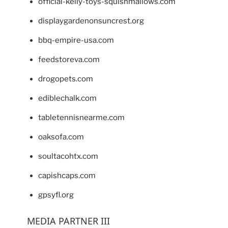
official-kelly-toys-squishmallows.com
displaygardenonsuncrest.org
bbq-empire-usa.com
feedstoreva.com
drogopets.com
ediblechalk.com
tabletennisnearme.com
oaksofa.com
soultacohtx.com
capishcaps.com
gpsyfl.org
MEDIA PARTNER III