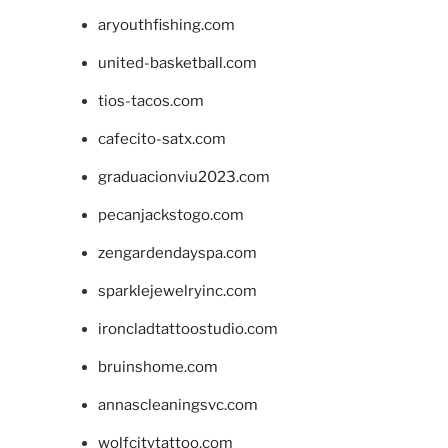
aryouthfishing.com
united-basketball.com
tios-tacos.com
cafecito-satx.com
graduacionviu2023.com
pecanjackstogo.com
zengardendayspa.com
sparklejewelryinc.com
ironcladtattoostudio.com
bruinshome.com
annascleaningsvc.com
wolfcitytattoo.com