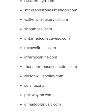
casateranga.com
sticksandstonesstudiooh.com
walkers-treeservice.com
shopmossi.com
untamedcollectivesd.com
mxpwellness.com
infernocanine.com
thepaperhousecollection.com
allisonwillisholley.com
solslite.org
portwayinn.com
djmaddogmusic.com