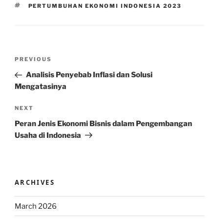
TAGS
PERTUMBUHAN EKONOMI INDONESIA 2023
Post
Previous
PREVIOUS
navigation
Post
Analisis Penyebab Inflasi dan Solusi
Mengatasinya
Next
NEXT
Post
Peran Jenis Ekonomi Bisnis dalam Pengembangan
Usaha di Indonesia
ARCHIVES
March 2026