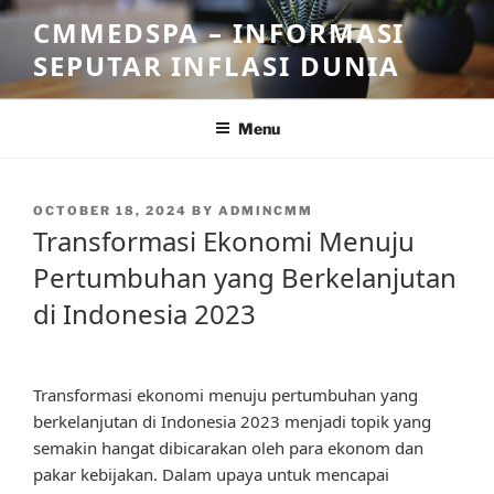
Skip
CMMEDSPA – INFORMASI
to
SEPUTAR INFLASI DUNIA
content
Menu
POSTED
OCTOBER 18, 2024
BY
ADMINCMM
ON
Transformasi Ekonomi Menuju
Pertumbuhan yang Berkelanjutan
di Indonesia 2023
Transformasi ekonomi menuju pertumbuhan yang
berkelanjutan di Indonesia 2023 menjadi topik yang
semakin hangat dibicarakan oleh para ekonom dan
pakar kebijakan. Dalam upaya untuk mencapai