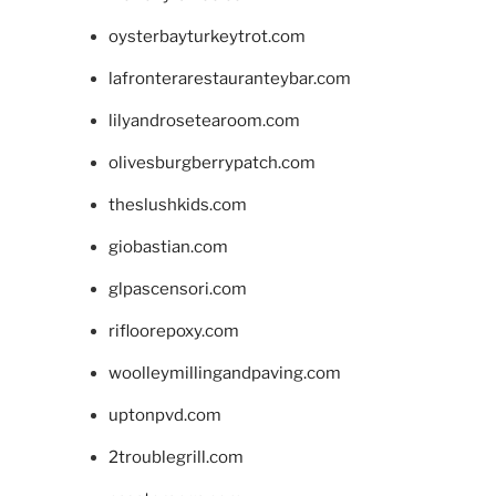
oysterbayturkeytrot.com
lafronterarestauranteybar.com
lilyandrosetearoom.com
olivesburgberrypatch.com
theslushkids.com
giobastian.com
glpascensori.com
rifloorepoxy.com
woolleymillingandpaving.com
uptonpvd.com
2troublegrill.com