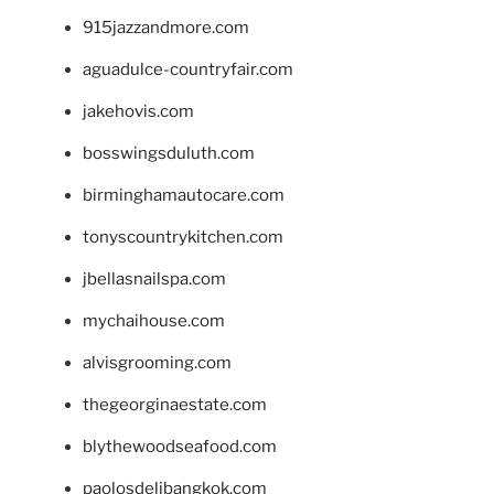
915jazzandmore.com
aguadulce-countryfair.com
jakehovis.com
bosswingsduluth.com
birminghamautocare.com
tonyscountrykitchen.com
jbellasnailspa.com
mychaihouse.com
alvisgrooming.com
thegeorginaestate.com
blythewoodseafood.com
paolosdelibangkok.com