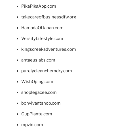
PikaPikaApp.com
takecareofbusinessdfw.org
HamadaOfJapan.com
VersifyLifestyle.com
kingscreekadventures.com
antaeuslabs.com
purelycleanchemdry.com
WishOping.com
shoplegacee.com
bonvivantshop.com
CupPlante.com
mpzin.com