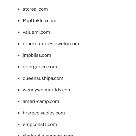
stcreal.com
PopUpFlea.com
valueml.com
rebeccatorresjewelry.com
jmpbliss.com
drjorgerico.com
queensushipa.com
wendyweimerdds.com
ameri-camp.com
hrsreceivables.com
empconst1.com
cinderella-support.com