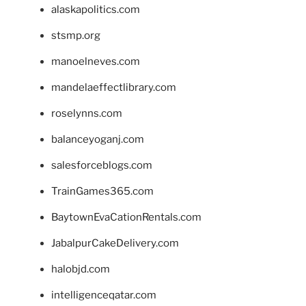
alaskapolitics.com
stsmp.org
manoelneves.com
mandelaeffectlibrary.com
roselynns.com
balanceyoganj.com
salesforceblogs.com
TrainGames365.com
BaytownEvaCationRentals.com
JabalpurCakeDelivery.com
halobjd.com
intelligenceqatar.com