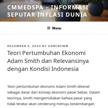
Skip
CMMEDSPA – INFORMASI
to
SEPUTAR INFLASI DUNIA
content
Menu
POSTED
DECEMBER 6, 2024
BY
ADMINCMM
ON
Teori Pertumbuhan Ekonomi
Adam Smith dan Relevansinya
dengan Kondisi Indonesia
Teori pertumbuhan ekonomi Adam Smith dikenal
sebagai dasar dari konsep ekonomi pasar bebas. Dalam
teorinya, Smith mengemukakan bahwa pasar yang
tidak teratur akan cenderung menuju keseimbangan