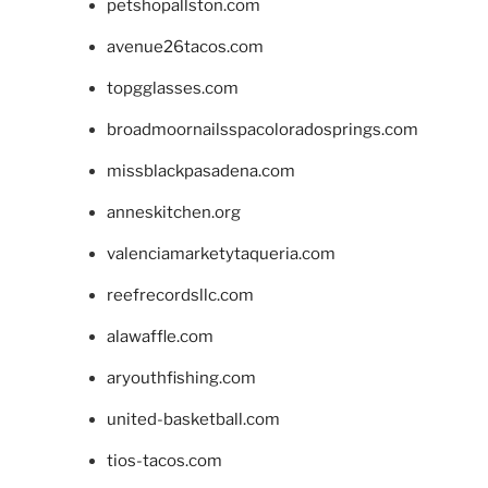
petshopallston.com
avenue26tacos.com
topgglasses.com
broadmoornailsspacoloradosprings.com
missblackpasadena.com
anneskitchen.org
valenciamarketytaqueria.com
reefrecordsllc.com
alawaffle.com
aryouthfishing.com
united-basketball.com
tios-tacos.com