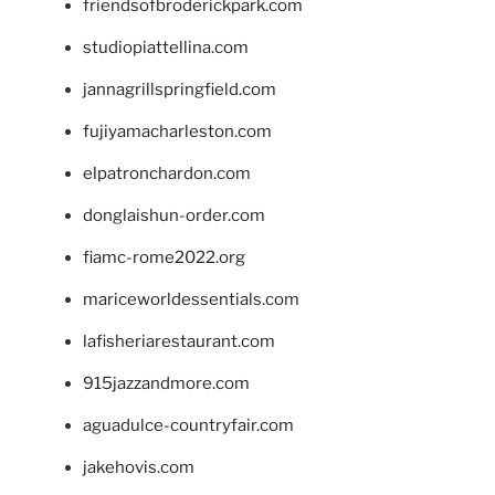
friendsofbroderickpark.com
studiopiattellina.com
jannagrillspringfield.com
fujiyamacharleston.com
elpatronchardon.com
donglaishun-order.com
fiamc-rome2022.org
mariceworldessentials.com
lafisheriarestaurant.com
915jazzandmore.com
aguadulce-countryfair.com
jakehovis.com