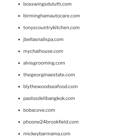
bosswingsduluth.com
birminghamautocare.com
tonyscountrykitchen.com
jbellasnailspa.com
mychaihouse.com
alvisgrooming.com
thegeorginaestate.com
blythewoodseafood.com
paolosdelibangkok.com
bobacove.com
phoone24brookfield.com
mickeybarmama.com