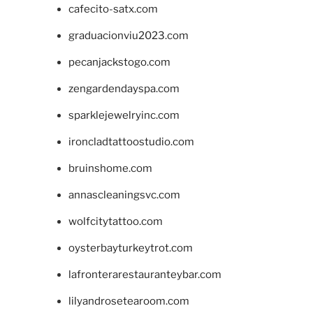
cafecito-satx.com
graduacionviu2023.com
pecanjackstogo.com
zengardendayspa.com
sparklejewelryinc.com
ironcladtattoostudio.com
bruinshome.com
annascleaningsvc.com
wolfcitytattoo.com
oysterbayturkeytrot.com
lafronterarestauranteybar.com
lilyandrosetearoom.com