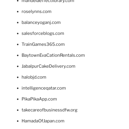
mandelaeffectlibrary.com
roselynns.com
balanceyoganj.com
salesforceblogs.com
TrainGames365.com
BaytownEvaCationRentals.com
JabalpurCakeDelivery.com
halobjd.com
intelligenceqatar.com
PikaPikaApp.com
takecareofbusinessdfw.org
HamadaOfJapan.com