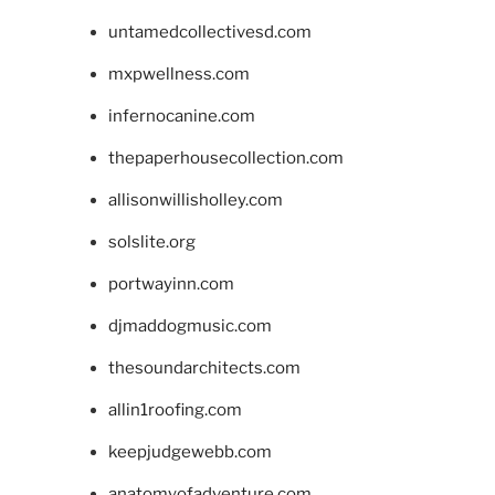
untamedcollectivesd.com
mxpwellness.com
infernocanine.com
thepaperhousecollection.com
allisonwillisholley.com
solslite.org
portwayinn.com
djmaddogmusic.com
thesoundarchitects.com
allin1roofing.com
keepjudgewebb.com
anatomyofadventure.com