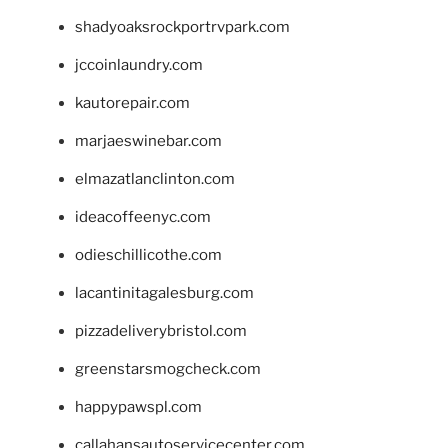
shadyoaksrockportrvpark.com
jccoinlaundry.com
kautorepair.com
marjaeswinebar.com
elmazatlanclinton.com
ideacoffeenyc.com
odieschillicothe.com
lacantinitagalesburg.com
pizzadeliverybristol.com
greenstarsmogcheck.com
happypawspl.com
callahansautoservicecenter.com