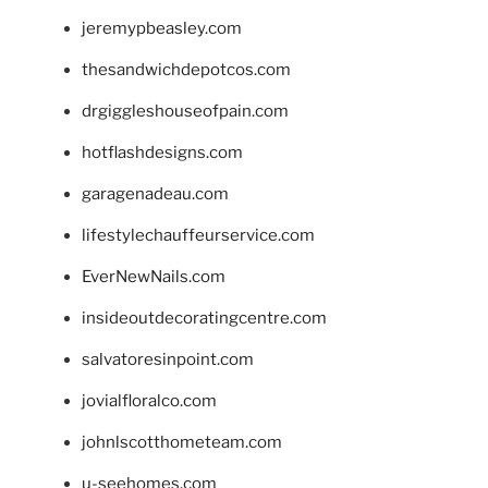
jeremypbeasley.com
thesandwichdepotcos.com
drgiggleshouseofpain.com
hotflashdesigns.com
garagenadeau.com
lifestylechauffeurservice.com
EverNewNails.com
insideoutdecoratingcentre.com
salvatoresinpoint.com
jovialfloralco.com
johnlscotthometeam.com
u-seehomes.com