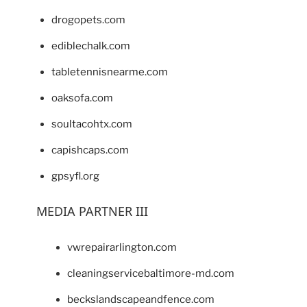
drogopets.com
ediblechalk.com
tabletennisnearme.com
oaksofa.com
soultacohtx.com
capishcaps.com
gpsyfl.org
MEDIA PARTNER III
vwrepairarlington.com
cleaningservicebaltimore-md.com
beckslandscapeandfence.com