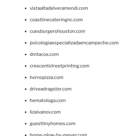
vistaaltadelveramendi.com
coastlinecateringnc.com
cuesburgershouston.com
psicologiaespecializadaencampeche.com
dmtacos.com
crescentstreetprinting.com
hornopizza.com
driveadragster.com
hematologa.com
lizaivanov.com
guesttinyhomes.com
home-plow-by-meyer.com