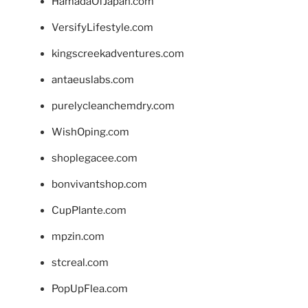
HamadaOfJapan.com
VersifyLifestyle.com
kingscreekadventures.com
antaeuslabs.com
purelycleanchemdry.com
WishOping.com
shoplegacee.com
bonvivantshop.com
CupPlante.com
mpzin.com
stcreal.com
PopUpFlea.com