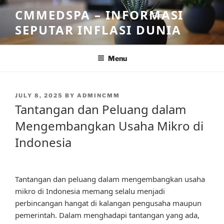
Skip
CMMEDSPA – INFORMASI
to
SEPUTAR INFLASI DUNIA
content
Menu
POSTED
JULY 8, 2025
BY
ADMINCMM
ON
Tantangan dan Peluang dalam
Mengembangkan Usaha Mikro di
Indonesia
Tantangan dan peluang dalam mengembangkan usaha
mikro di Indonesia memang selalu menjadi
perbincangan hangat di kalangan pengusaha maupun
pemerintah. Dalam menghadapi tantangan yang ada,