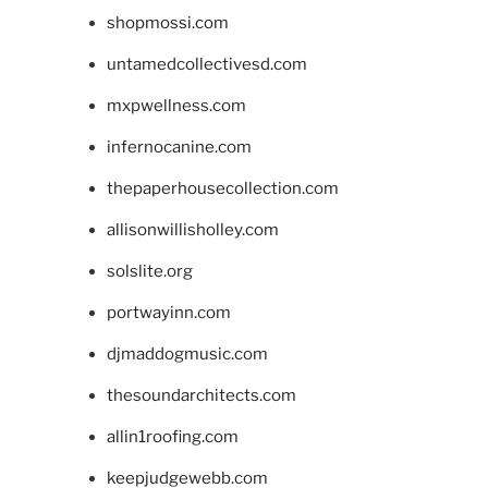
shopmossi.com
untamedcollectivesd.com
mxpwellness.com
infernocanine.com
thepaperhousecollection.com
allisonwillisholley.com
solslite.org
portwayinn.com
djmaddogmusic.com
thesoundarchitects.com
allin1roofing.com
keepjudgewebb.com