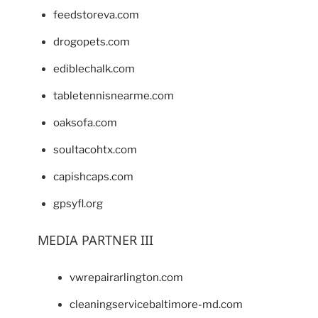
feedstoreva.com
drogopets.com
ediblechalk.com
tabletennisnearme.com
oaksofa.com
soultacohtx.com
capishcaps.com
gpsyfl.org
MEDIA PARTNER III
vwrepairarlington.com
cleaningservicebaltimore-md.com