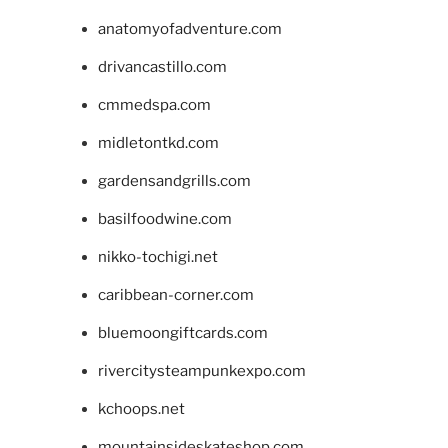
anatomyofadventure.com
drivancastillo.com
cmmedspa.com
midletontkd.com
gardensandgrills.com
basilfoodwine.com
nikko-tochigi.net
caribbean-corner.com
bluemoongiftcards.com
rivercitysteampunkexpo.com
kchoops.net
mountainsideskateshop.com