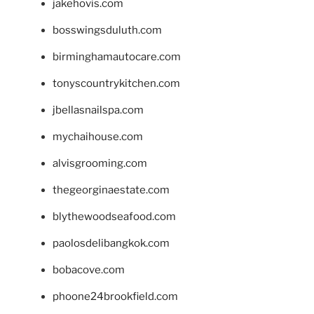
jakehovis.com
bosswingsduluth.com
birminghamautocare.com
tonyscountrykitchen.com
jbellasnailspa.com
mychaihouse.com
alvisgrooming.com
thegeorginaestate.com
blythewoodseafood.com
paolosdelibangkok.com
bobacove.com
phoone24brookfield.com