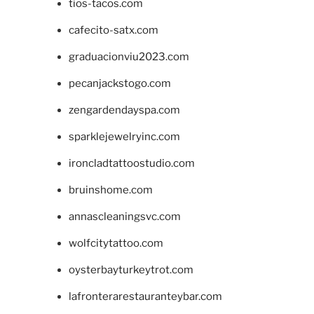
tios-tacos.com
cafecito-satx.com
graduacionviu2023.com
pecanjackstogo.com
zengardendayspa.com
sparklejewelryinc.com
ironcladtattoostudio.com
bruinshome.com
annascleaningsvc.com
wolfcitytattoo.com
oysterbayturkeytrot.com
lafronterarestauranteybar.com