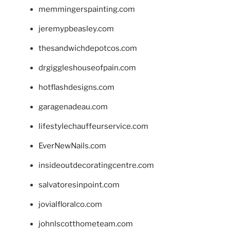
memmingerspainting.com
jeremypbeasley.com
thesandwichdepotcos.com
drgiggleshouseofpain.com
hotflashdesigns.com
garagenadeau.com
lifestylechauffeurservice.com
EverNewNails.com
insideoutdecoratingcentre.com
salvatoresinpoint.com
jovialfloralco.com
johnlscotthometeam.com