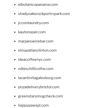
elbotanicopanama.com
shadyoaksrockportrvpark.com
jccoinlaundry.com
kautorepair.com
marjaeswinebar.com
elmazatlanclinton.com
ideacoffeenyc.com
odieschillicothe.com
lacantinitagalesburg.com
pizzadeliverybristol.com
greenstarsmogcheck.com
happypawspl.com