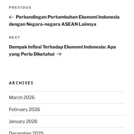
Post
Previous
PREVIOUS
navigation
Post
Perbandingan Pertumbuhan Ekonomi Indonesia
dengan Negara-negara ASEAN Lainnya
Next
NEXT
Post
Dampak Inflasi Terhadap Ekonomi Indonesia: Apa
yang Perlu Diketahui
ARCHIVES
March 2026
February 2026
January 2026
December 2025