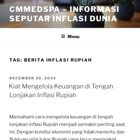
Skip
CMMEDSPA – INFORMASI
to
SEPUTAR INFLASI DUNIA
content
Menu
TAG:
BERITA INFLASI RUPIAH
POSTED
DECEMBER 30, 2024
ON
Kiat Mengelola Keuangan di Tengah
Lonjakan Inflasi Rupiah
Memahami cara mengelola keuangan di tengah
lonjakan inflasi Rupiah menjadi semakin penting saat
ini. Dengan kondisi ekonomi yang tidak menentu dan
fluktuasi nilai tukar Rupiah yang terus meningkat,