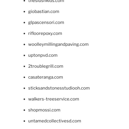
theslushkids.com
giobastian.com
glpascensori.com
rifloorepoxy.com
woolleymillingandpaving.com
uptonpvd.com
2troublegrill.com
casateranga.com
sticksandstonesstudiooh.com
walkers-treeservice.com
shopmossi.com
untamedcollectivesd.com