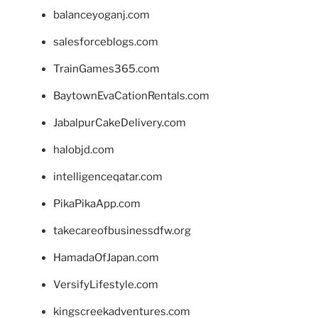
balanceyoganj.com
salesforceblogs.com
TrainGames365.com
BaytownEvaCationRentals.com
JabalpurCakeDelivery.com
halobjd.com
intelligenceqatar.com
PikaPikaApp.com
takecareofbusinessdfw.org
HamadaOfJapan.com
VersifyLifestyle.com
kingscreekadventures.com