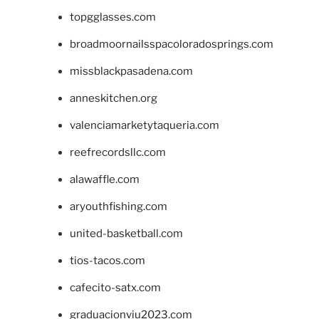
topgglasses.com
broadmoornailsspacoloradosprings.com
missblackpasadena.com
anneskitchen.org
valenciamarketytaqueria.com
reefrecordsllc.com
alawaffle.com
aryouthfishing.com
united-basketball.com
tios-tacos.com
cafecito-satx.com
graduacionviu2023.com