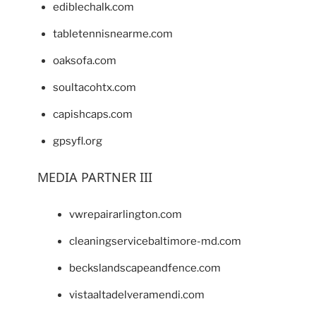
ediblechalk.com
tabletennisnearme.com
oaksofa.com
soultacohtx.com
capishcaps.com
gpsyfl.org
MEDIA PARTNER III
vwrepairarlington.com
cleaningservicebaltimore-md.com
beckslandscapeandfence.com
vistaaltadelveramendi.com