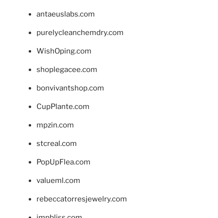
antaeuslabs.com
purelycleanchemdry.com
WishOping.com
shoplegacee.com
bonvivantshop.com
CupPlante.com
mpzin.com
stcreal.com
PopUpFlea.com
valueml.com
rebeccatorresjewelry.com
jmpbliss.com