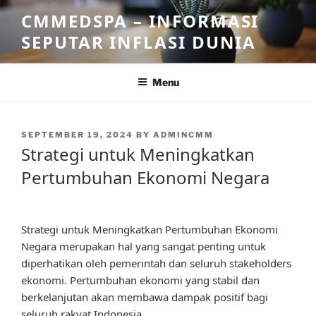
Skip
CMMEDSPA – INFORMASI
to
SEPUTAR INFLASI DUNIA
content
Menu
POSTED
SEPTEMBER 19, 2024
BY
ADMINCMM
ON
Strategi untuk Meningkatkan
Pertumbuhan Ekonomi Negara
Strategi untuk Meningkatkan Pertumbuhan Ekonomi
Negara merupakan hal yang sangat penting untuk
diperhatikan oleh pemerintah dan seluruh stakeholders
ekonomi. Pertumbuhan ekonomi yang stabil dan
berkelanjutan akan membawa dampak positif bagi
seluruh rakyat Indonesia.