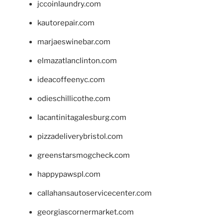
jccoinlaundry.com
kautorepair.com
marjaeswinebar.com
elmazatlanclinton.com
ideacoffeenyc.com
odieschillicothe.com
lacantinitagalesburg.com
pizzadeliverybristol.com
greenstarsmogcheck.com
happypawspl.com
callahansautoservicecenter.com
georgiascornermarket.com