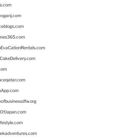
ns.com
yoganj.com
rceblogs.com
ames365.com
EvaCationRentals.com
rCakeDelivery.com
.com
enceqatar.com
aApp.com
eofbusinessdfw.org
OfJapan.com
ifestyle.com
eekadventures.com