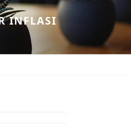
R INFLASI