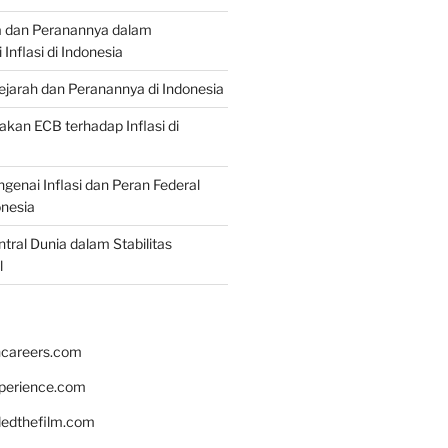
a dan Peranannya dalam
nflasi di Indonesia
Sejarah dan Peranannya di Indonesia
akan ECB terhadap Inflasi di
genai Inflasi dan Peran Federal
onesia
tral Dunia dalam Stabilitas
l
hcareers.com
xperience.com
edthefilm.com