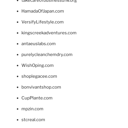
takecareofbusinessdfw.org
HamadaOfJapan.com
VersifyLifestyle.com
kingscreekadventures.com
antaeuslabs.com
purelycleanchemdry.com
WishOping.com
shoplegacee.com
bonvivantshop.com
CupPlante.com
mpzin.com
stcreal.com