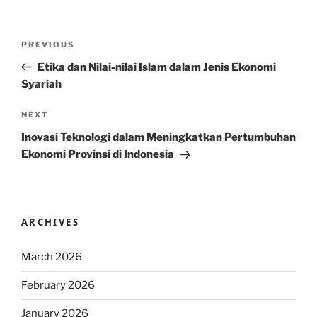
Post
Previous
PREVIOUS
navigation
Post
Etika dan Nilai-nilai Islam dalam Jenis Ekonomi
Syariah
Next
NEXT
Post
Inovasi Teknologi dalam Meningkatkan Pertumbuhan
Ekonomi Provinsi di Indonesia
ARCHIVES
March 2026
February 2026
January 2026