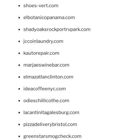
shoes-vert.com
elbotanicopanama.com
shadyoaksrockportrvpark.com
jccoinlaundry.com
kautorepair.com
marjaeswinebar.com
elmazatlanclinton.com
ideacoffeenyc.com
odieschillicothe.com
lacantinitagalesburg.com
pizzadeliverybristol.com
greenstarsmogcheck.com