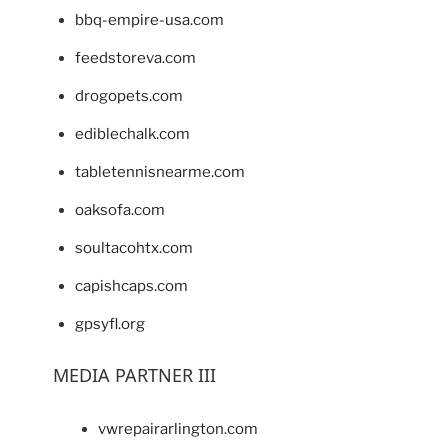
bbq-empire-usa.com
feedstoreva.com
drogopets.com
ediblechalk.com
tabletennisnearme.com
oaksofa.com
soultacohtx.com
capishcaps.com
gpsyfl.org
MEDIA PARTNER III
vwrepairarlington.com