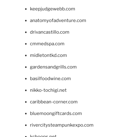
keepjudgewebb.com
anatomyofadventure.com
drivancastillo.com
cmmedspa.com
midletontkd.com
gardensandgrills.com
basilfoodwine.com
nikko-tochigi.net
caribbean-corner.com
bluemoongiftcards.com
rivercitysteampunkexpo.com
kchoops.net