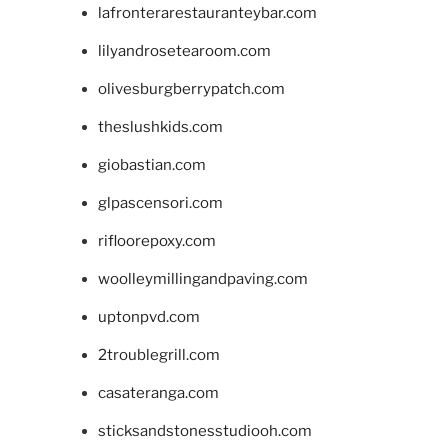
lafronterarestauranteybar.com
lilyandrosetearoom.com
olivesburgberrypatch.com
theslushkids.com
giobastian.com
glpascensori.com
rifloorepoxy.com
woolleymillingandpaving.com
uptonpvd.com
2troublegrill.com
casateranga.com
sticksandstonesstudiooh.com