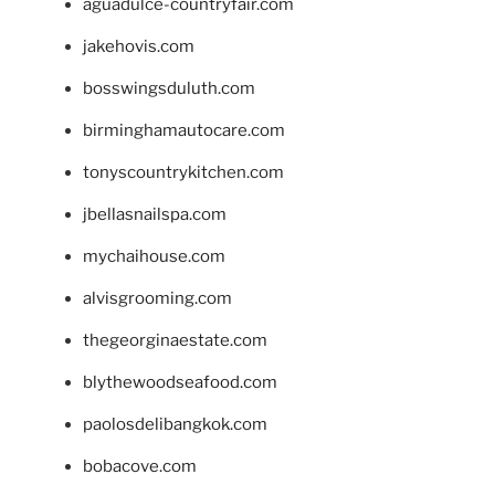
aguadulce-countryfair.com
jakehovis.com
bosswingsduluth.com
birminghamautocare.com
tonyscountrykitchen.com
jbellasnailspa.com
mychaihouse.com
alvisgrooming.com
thegeorginaestate.com
blythewoodseafood.com
paolosdelibangkok.com
bobacove.com