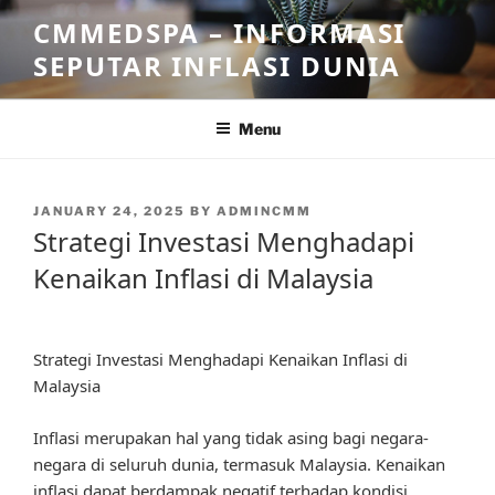
Skip
CMMEDSPA – INFORMASI
to
SEPUTAR INFLASI DUNIA
content
Menu
POSTED
JANUARY 24, 2025
BY
ADMINCMM
ON
Strategi Investasi Menghadapi
Kenaikan Inflasi di Malaysia
Strategi Investasi Menghadapi Kenaikan Inflasi di
Malaysia
Inflasi merupakan hal yang tidak asing bagi negara-
negara di seluruh dunia, termasuk Malaysia. Kenaikan
inflasi dapat berdampak negatif terhadap kondisi