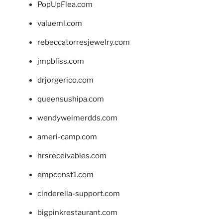
PopUpFlea.com
valueml.com
rebeccatorresjewelry.com
jmpbliss.com
drjorgerico.com
queensushipa.com
wendyweimerdds.com
ameri-camp.com
hrsreceivables.com
empconst1.com
cinderella-support.com
bigpinkrestaurant.com