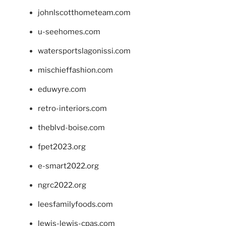
johnlscotthometeam.com
u-seehomes.com
watersportslagonissi.com
mischieffashion.com
eduwyre.com
retro-interiors.com
theblvd-boise.com
fpet2023.org
e-smart2022.org
ngrc2022.org
leesfamilyfoods.com
lewis-lewis-cpas.com